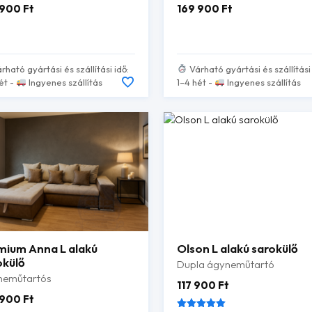
 900
Ft
169 900
Ft
rható gyártási és szállítási idő:
Várható gyártási és szállítási 
ét -
Ingyenes szállítás
1–4 hét -
Ingyenes szállítás
mium Anna L alakú
Olson L alakú sarokülő
okülő
Dupla ágyneműtartó
neműtartós
117 900
Ft
 900
Ft