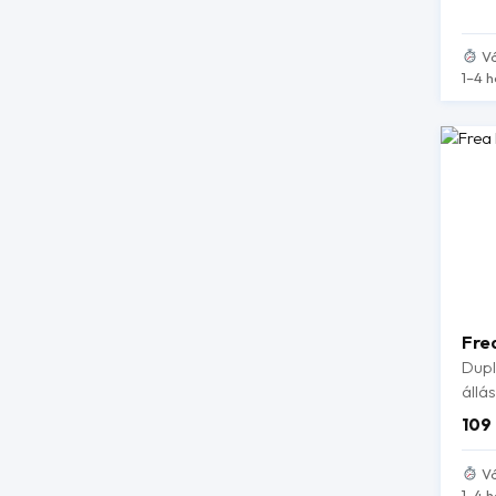
Vá
1–4 h
Fre
Dupl
állás
109
Vá
1–4 h