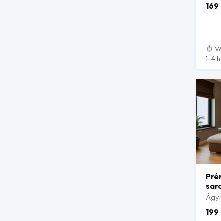
169
Vá
1–4 h
Pré
sar
Ágy
199