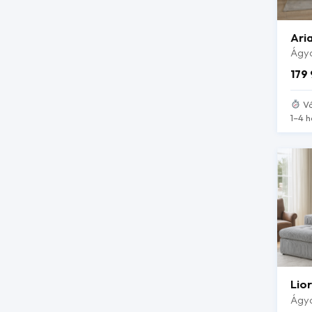
Ari
Ágya
179
Vá
1–4 h
Lio
Ágya