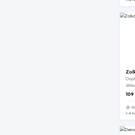
Zol
Dupl
állás
109
Vá
1–4 h