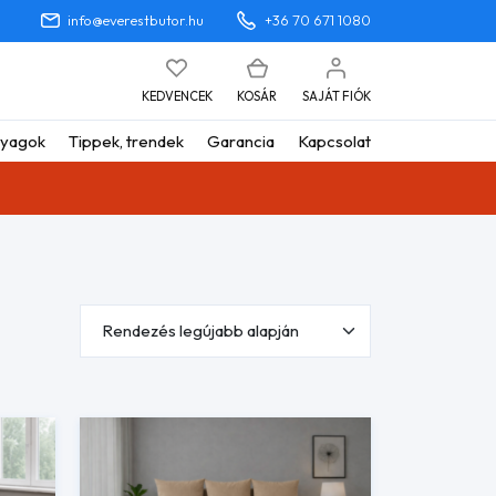
info@everestbutor.hu
+36 70 671 1080
KEDVENCEK
KOSÁR
SAJÁT FIÓK
yagok
Tippek, trendek
Garancia
Kapcsolat