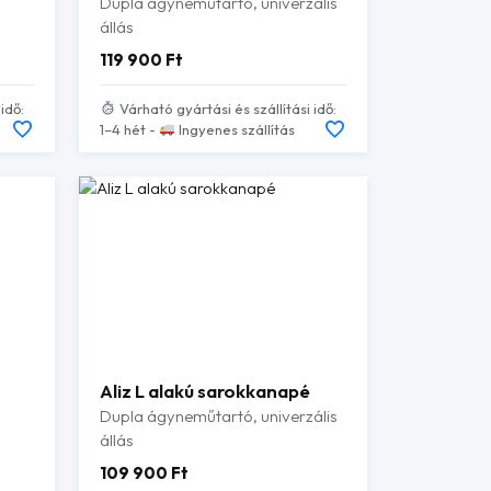
Dupla ágyneműtartó, univerzális
állás
119 900
Ft
idő:
Várható gyártási és szállítási idő:
1–4 hét -
Ingyenes szállítás
Aliz L alakú sarokkanapé
Dupla ágyneműtartó, univerzális
állás
109 900
Ft