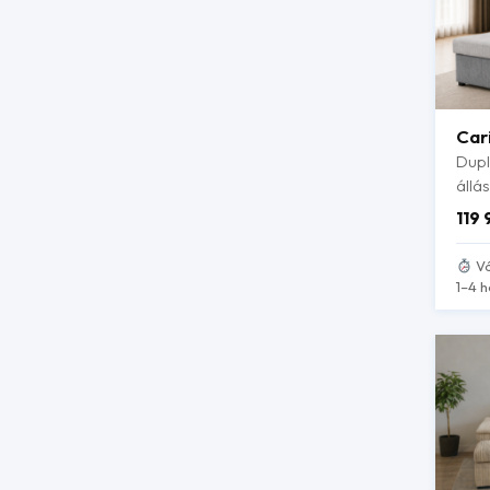
Car
Dupl
állás
119
Vá
1–4 h