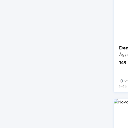
Den
Ágy
149
Vá
1–4 h