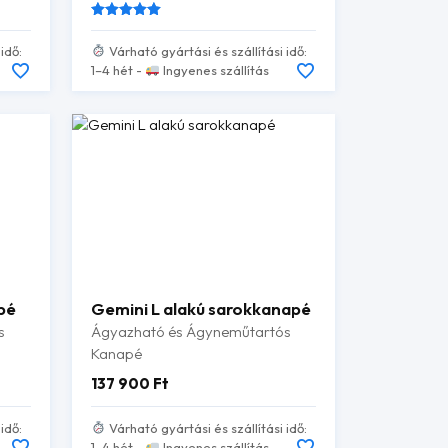
Értékelés:
idő:
Várható gyártási és szállítási idő:
/ 5
1–4 hét -
Ingyenes szállítás
pé
Gemini L alakú sarokkanapé
s
Ágyazható és Ágyneműtartós
Kanapé
137 900
Ft
idő:
Várható gyártási és szállítási idő:
1–4 hét -
Ingyenes szállítás