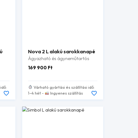
ú
Nova 2 L alakú sarokkanapé
Ágyazható és ágyneműtartós
169 900
Ft
idő:
Várható gyártási és szállítási idő:
1–4 hét -
Ingyenes szállítás