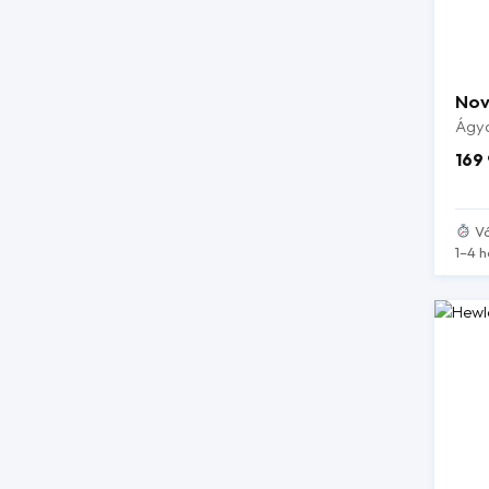
Nov
Ágya
169
Vá
1–4 h