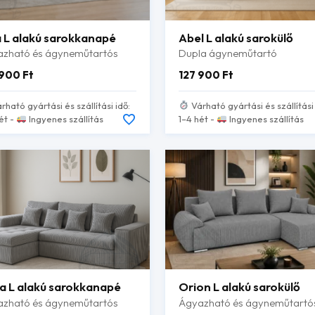
a L alakú sarokkanapé
Abel L alakú sarokülő
zható és ágyneműtartós
Dupla ágyneműtartó
 900
Ft
127 900
Ft
rható gyártási és szállítási idő:
Várható gyártási és szállítási 
ét -
Ingyenes szállítás
1–4 hét -
Ingyenes szállítás
ra L alakú sarokkanapé
Orion L alakú sarokülő
zható és ágyneműtartós
Ágyazható és ágyneműtartó