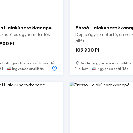
a L alakú sarokkanapé
Fáraó L alakú sarokkana
zható és ágyneműtartós
Dupla ágyneműtartó, univerz
állás
 900
Ft
109 900
Ft
rható gyártási és szállítási idő:
Várható gyártási és szállítási 
ét -
Ingyenes szállítás
1–4 hét -
Ingyenes szállítás