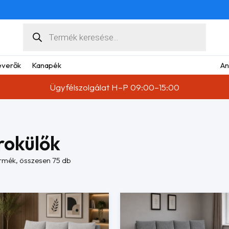
Products
search
verők
Kanapék
An
Ügyfélszolgálat H–P 09:00–15:00
rokülők
Sorted
rmék, összesen 75 db
by
latest