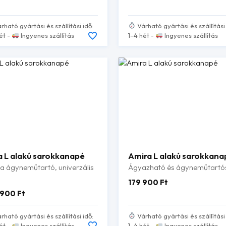
Értékelés:
/ 5
rható gyártási és szállítási idő:
Várható gyártási és szállítási 
ét -
Ingyenes szállítás
1–4 hét -
Ingyenes szállítás
a L alakú sarokkanapé
Amira L alakú sarokkana
a ágyneműtartó, univerzális
Ágyazható és ágyneműtartó
179 900
Ft
 900
Ft
rható gyártási és szállítási idő:
Várható gyártási és szállítási 
ét -
Ingyenes szállítás
1–4 hét -
Ingyenes szállítás