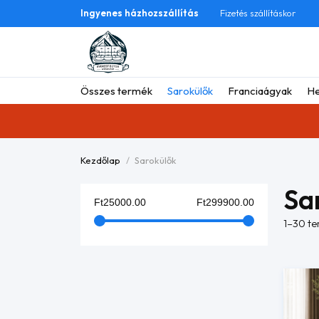
Ingyenes házhozszállítás
Fizetés szállításkor
Összes termék
Sarokülők
Franciaágyak
He
Kezdőlap
Sarokülők
Sa
Ft25000.00
Ft299900.00
1–30 te