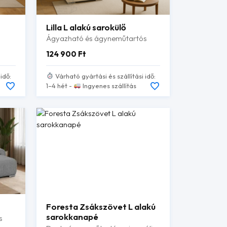
Lilla L alakú sarokülő
Ágyazható és ágyneműtartós
124 900
Ft
idő:
Várható gyártási és szállítási idő:
1–4 hét -
Ingyenes szállítás
Foresta Zsákszövet L alakú
sarokkanapé
s