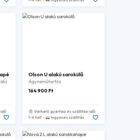
napé
Olson U alakú sarokülő
ális
Ágyneműtartós
164 900
Ft
idő:
Várható gyártási és szállítási idő:
1–4 hét -
Ingyenes szállítás