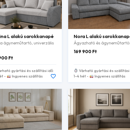
ina L alakú sarokkanapé
Nora L alakú sarokkanap
a ágyneműtartó, univerzális
Ágyazható és ágyneműtartó
169 900
Ft
 900
Ft
rható gyártási és szállítási idő:
Várható gyártási és szállítási 
ét -
Ingyenes szállítás
1–4 hét -
Ingyenes szállítás