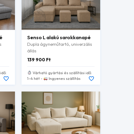
é
Senso L alakú sarokkanapé
s
Dupla ágyneműtartó, univerzális
állás
139 900
Ft
idő:
Várható gyártási és szállítási idő:
1–4 hét -
Ingyenes szállítás