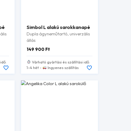
pé
Simbol L alakú sarokkanapé
ális
Dupla ágyneműtartó, univerzális
állás
149 900
Ft
idő:
Várható gyártási és szállítási idő:
1–4 hét -
Ingyenes szállítás