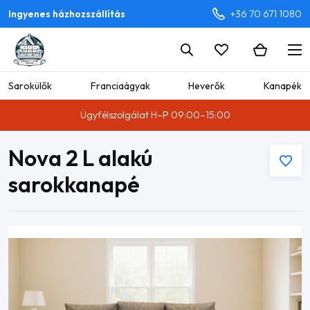
Ingyenes házhozszállítás
+36 70 671 1080
Sarokülők
Franciaágyak
Heverők
Kanapék
Ügyfélszolgálat H–P 09:00–15:00
Nova 2 L alakú
sarokkanapé