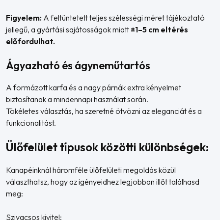
Figyelem:
A feltüntetett teljes szélességi méret tájékoztató
jellegű, a gyártási sajátosságok miatt
±1–5 cm eltérés
előfordulhat.
Ágyazható és ágyneműtartós
A formázott karfa és a nagy párnák extra kényelmet
biztosítanak a mindennapi használat során.
Tökéletes választás, ha szeretné ötvözni az eleganciát és a
funkcionalitást.
Ülőfelület típusok közötti különbségek:
Kanapéinknál háromféle ülőfelületi megoldás közül
választhatsz, hogy az igényeidhez legjobban illőt találhasd
meg:
Szivacsos kivitel: