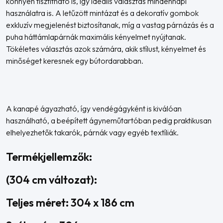
könnyen tisztítható is, így ideális választás mindennapi
használatra is. A letűzött mintázat és a dekoratív gombok
exkluzív megjelenést biztosítanak, míg a vastag párnázás és a
puha háttámlapárnák maximális kényelmet nyújtanak.
Tökéletes választás azok számára, akik stílust, kényelmet és
minőséget keresnek egy bútordarabban.
A kanapé ágyazható, így vendégágyként is kiválóan
használható, a beépített ágyneműtartóban pedig praktikusan
elhelyezhetők takarók, párnák vagy egyéb textíliák.
Termékjellemzők:
(304 cm változat):
Teljes méret: 304 x 186 cm