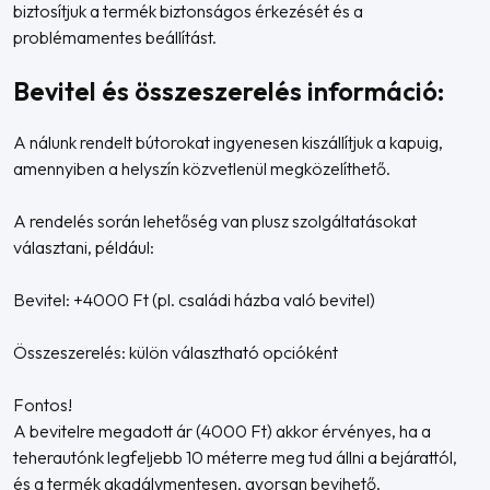
biztosítjuk a termék biztonságos érkezését és a
problémamentes beállítást.
Bevitel és összeszerelés információ:
A nálunk rendelt bútorokat ingyenesen kiszállítjuk a kapuig,
amennyiben a helyszín közvetlenül megközelíthető.
A rendelés során lehetőség van plusz szolgáltatásokat
választani, például:
Bevitel: +4000 Ft (pl. családi házba való bevitel)
Összeszerelés: külön választható opcióként
Fontos!
A bevitelre megadott ár (4000 Ft) akkor érvényes, ha a
teherautónk legfeljebb 10 méterre meg tud állni a bejárattól,
és a termék akadálymentesen, gyorsan bevihető.