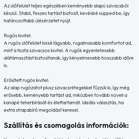
Az ülőfelület teljes egészében keményebb alapú szivacsból
készül. Stabil, feszes tartást biztosít, kevésbé süpped be, így
határozottabb ülésérzetet nyújt.
Rugós kivitel:
A rugós ülőfelület kissé lágyabb, rugalmasabb komfortot ad,
mint a tiszta szivacsos kivitel. A rugók egyenletesebb
alátámasztást biztosítanak, így kényelmesebb hosszabb időre
is.
Erősített rugós kivitel:
Az alap rugózatot plusz szivacsrétegekkel fűzzük ki, így még
erősebb, keményebb tartást ad, miközben tovább növeli a
kanapé teherbírását és élettartamát. Ideális választás, ha
extra strapabíró megoldást keresel.
Szállítás és csomagolás információk: