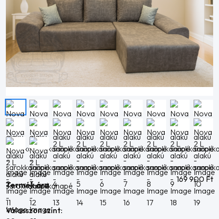
169 900
Ft
Termék ára
Válasszon színt: