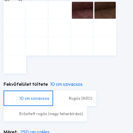
Fekvőfelület töltete
10 cm szivacsos
10 cm szivacsos
Rugós (N30)
Erősített rugós (nagy teherbírású)
Méret:
250 cm széles