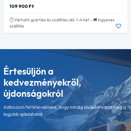
109 900
Ft
⏱️ Várható gyártási és szállítási idő: 1–4 hét - 🚚 Ingyenes
szállítás
Értesüljön a
kedvezményekről,
újdonságokról
Iratkozzon fel hírlevelünkre, hogy mindig elsőként kapja meg a
legjobb ajánlatokat.