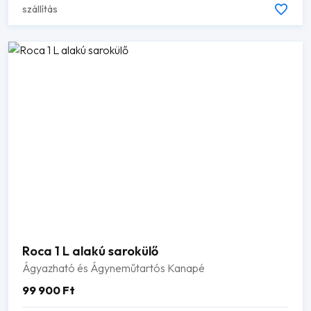
szállítás
Roca 1 L alakú sarokülő
Ágyazható és Ágyneműtartós Kanapé
99 900
Ft