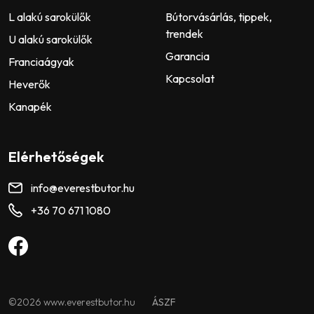
L alakú sarokülők
Bútorvásárlás, tippek,
trendek
U alakú sarokülők
Garancia
Franciaágyak
Kapcsolat
Heverők
Kanapék
Elérhetőségek
info@everestbutor.hu
+36 70 671 1080
©2026 www.everestbutor.hu
ÁSZF