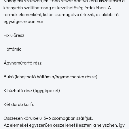
Kanapénk szakszerűen, több részre bontva kerül kiszállításra a
könnyebb szállíthatóság és kezelhetőség érdekében. A
termék elemenként, külön csomagolva érkezik, az alábbi fő
egységekre bontva:
Fix ülőrész
Háttámla
Ágyneműtartó rész
Bukó (lehajtható háttámla/ágymechanika része)
Kihúzható rész (ágygépezet)
Két darab karfa
Összesen körülbelül 5–6 csomagban szállítjuk.
Az elemeket egyszerűen össze lehet illeszteni a helyszínen, így