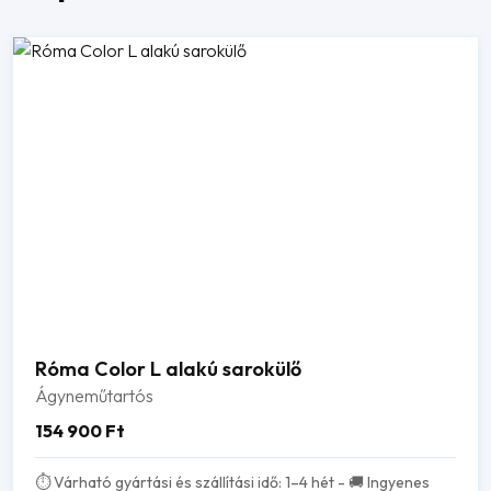
Róma Color L alakú sarokülő
Ágyneműtartós
154 900
Ft
⏱️ Várható gyártási és szállítási idő: 1–4 hét - 🚚 Ingyenes