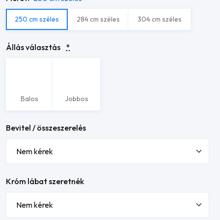
250 cm széles
284 cm széles
304 cm széles
Állás választás
*
Balos
Jobbos
Bevitel / összeszerelés
Króm lábat szeretnék