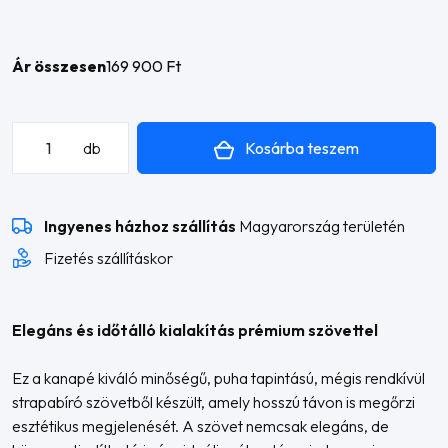
Ár összesen
169 900 Ft
Nova
Kosárba teszem
db
2
L
alakú
Ingyenes házhoz szállítás
Magyarország területén
sarokkanapé
mennyiség
Fizetés szállításkor
Elegáns és időtálló kialakítás prémium szövettel
Ez a kanapé kiváló minőségű, puha tapintású, mégis rendkívül
strapabíró szövetből készült, amely hosszú távon is megőrzi
esztétikus megjelenését. A szövet nemcsak elegáns, de