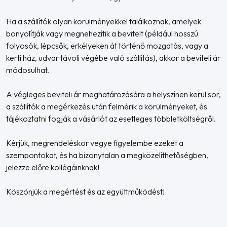
Ha a szállítók olyan körülményekkel találkoznak, amelyek
bonyolítják vagy megnehezítik a bevitelt (például hosszú
folyosók, lépcsők, erkélyeken át történő mozgatás, vagy a
kerti ház, udvar távoli végébe való szállítás), akkor a beviteli ár
módosulhat.
A végleges beviteli ár meghatározására a helyszínen kerül sor,
a szállítók a megérkezés után felmérik a körülményeket, és
tájékoztatni fogják a vásárlót az esetleges többletköltségről.
Kérjük, megrendeléskor vegye figyelembe ezeket a
szempontokat, és ha bizonytalan a megközelíthetőségben,
jelezze előre kollégáinknak!
Köszönjük a megértést és az együttműködést!