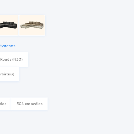
zivacsos
Rugós (N30)
erbírású)
éles
304 cm széles