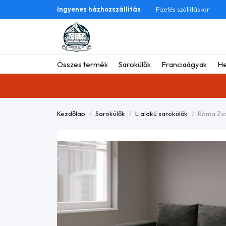
Ingyenes házhozszállítás
Fizetés szállításkor
Összes termék
Sarokülők
Franciaágyak
He
Kezdőlap
Sarokülők
L alakú sarokülők
Róma Zsá