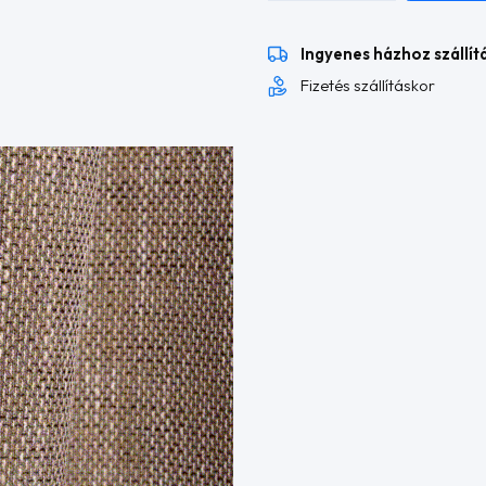
szövet
L
Ingyenes házhoz szállít
alakú
sarokülő
Fizetés szállításkor
mennyiség