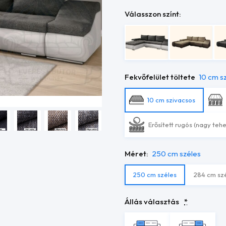
Válasszon színt:
Fekvőfelület töltete
10 cm s
10 cm szivacsos
Erősített rugós (nagy teh
Méret:
250 cm széles
250 cm széles
284 cm sz
Állás választás
*