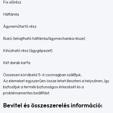
Fix ülőrész
Háttámla
Ágyneműtartó rész
Bukó (lehajtható háttámla/ágymechanika része)
Kihúzható rész (ágygépezet)
Két darab karfa
Összesen körülbelül 5–6 csomagban szállítjuk.
Az elemeket egyszerűen össze lehet illeszteni a helyszínen, így
biztosítjuk a termék biztonságos érkezését és a
problémamentes beállítást.
Bevitel és összeszerelés információ: