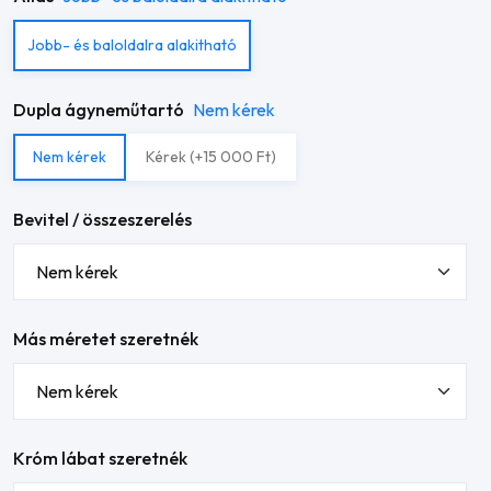
Jobb- és baloldalra alakitható
Dupla ágyneműtartó
Nem kérek
Nem kérek
Kérek (+15 000 Ft)
Bevitel / összeszerelés
Más méretet szeretnék
Króm lábat szeretnék