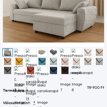
119 900
Ft
Termék ára
Válasszon színt:
*