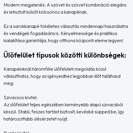
Modern megjelenés: A szövet és szövet kombináció elegáns
és letisztult külsőt kölcsönöz a kanapénak.
Ez a sarokkanapé tökéletes választás mindennapi használatra
és vendégek fogadására is. Kényelmessége és praktikus
kialakítása garantálja, hogy otthona központi eleme legyen!
Ülőfelület típusok közötti különbségek:
Kanapéinknál háromféle ülőfelületi megoldás közül
választhatsz, hogy az igényeidhez legjobban illőt találhasd
meg:
Szivacsos kivitel:
Az ülőfelület teljes egészében keményebb alapú szivacsból
készül. Stabil, feszes tartást biztosít, kevésbé süpped be, így
határozottabb ülésérzetet nyújt.
Rugós kivitel: