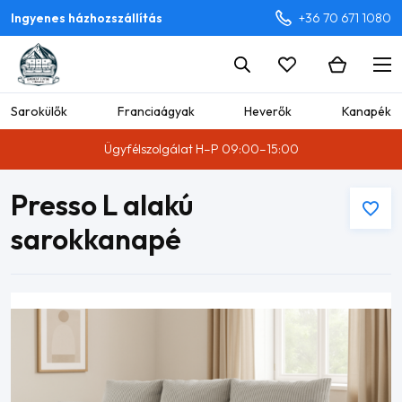
Ingyenes házhozszállítás
+36 70 671 1080
Sarokülők
Franciaágyak
Heverők
Kanapék
Ügyfélszolgálat H–P 09:00–15:00
Presso L alakú
sarokkanapé