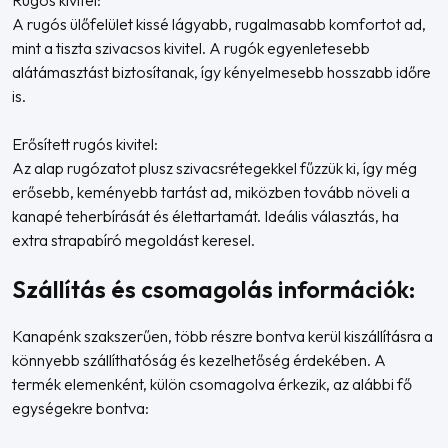
A rugós ülőfelület kissé lágyabb, rugalmasabb komfortot ad,
mint a tiszta szivacsos kivitel. A rugók egyenletesebb
alátámasztást biztosítanak, így kényelmesebb hosszabb időre
is.
Erősített rugós kivitel:
Az alap rugózatot plusz szivacsrétegekkel fűzzük ki, így még
erősebb, keményebb tartást ad, miközben tovább növeli a
kanapé teherbírását és élettartamát. Ideális választás, ha
extra strapabíró megoldást keresel.
Szállítás és csomagolás információk:
Kanapénk szakszerűen, több részre bontva kerül kiszállításra a
könnyebb szállíthatóság és kezelhetőség érdekében. A
termék elemenként, külön csomagolva érkezik, az alábbi fő
egységekre bontva: