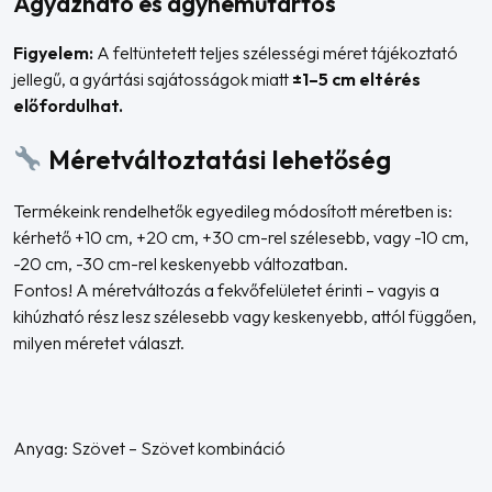
Ágyazható és ágyneműtartós
Figyelem:
A feltüntetett teljes szélességi méret tájékoztató
jellegű, a gyártási sajátosságok miatt
±1–5 cm eltérés
előfordulhat.
Méretváltoztatási lehetőség
Termékeink rendelhetők egyedileg módosított méretben is:
kérhető +10 cm, +20 cm, +30 cm-rel szélesebb, vagy -10 cm,
-20 cm, -30 cm-rel keskenyebb változatban.
Fontos! A méretváltozás a fekvőfelületet érinti – vagyis a
kihúzható rész lesz szélesebb vagy keskenyebb, attól függően,
milyen méretet választ.
Anyag: Szövet – Szövet kombináció