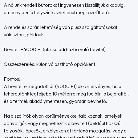
A nálunk rendelt bútorokat ingyenesen kiszállítjuk a kapuig,
amennyiben a helyszín közvetlenül megközelíthető.
A rendelés során lehetőség van plusz szolgáltatásokat
választani, például:
Bevitel: +4000 Ft (pl. családi házba való bevitel)
Összeszerelés: külön választható opcióként
Fontos!
A bevitelre megadott ár (4000 Ft) akkor érvényes, ha a
teherautónk legfeljebb 10 méterre meg tud állni a bejárattól,
és a termék akadálymentesen, gyorsan bevihető.
Ha a szállítók olyan körülményekkel találkoznak, amelyek
bonyolítják vagy megnehezítik a bevitelt (például hosszú
folyosók, lépcsők, erkélyeken át történő mozgatás, vagy a
kerti ház, udvar távoli végébe való szállítás), akkor a beviteli ár