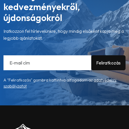
kedvezményekről,
újdonságokról
Iratkozzon fel hírlevelünkre, hogy mindig elsőként kapja meg a
legjobb ajánlatokat.
A "Feliratkozás" gombra kattintva alfogadom az
adatvédelmi
szabályzatot