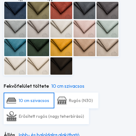
Fekvőfelület töltete
10 cm szivacsos
10 cm szivacsos
Rugós (N30)
Erősített rugós (nagy teherbírású)
Állás
Jobb- és baloldalra alakitható