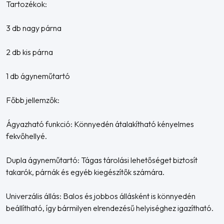
Tartozékok:
3 db nagy párna
2 db kis párna
1 db ágyneműtartó
Főbb jellemzők:
Ágyazható funkció: Könnyedén átalakítható kényelmes
fekvőhellyé.
Dupla ágyneműtartó: Tágas tárolási lehetőséget biztosít
takarók, párnák és egyéb kiegészítők számára.
Univerzális állás: Balos és jobbos állásként is könnyedén
beállítható, így bármilyen elrendezésű helyiséghez igazítható.