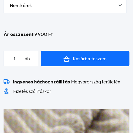
Ár összesen
119 900 Ft
Presso
Kosárba teszem
db
L
alakú
sarokkanapé
Ingyenes házhoz szállítás
Magyarország területén
mennyiség
Fizetés szállításkor