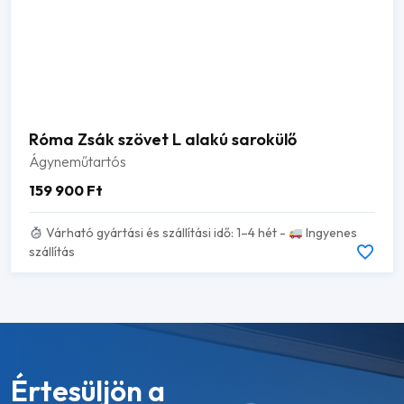
Róma Zsák szövet L alakú sarokülő
Ágyneműtartós
159 900
Ft
Várható gyártási és szállítási idő: 1–4 hét -
Ingyenes
szállítás
Értesüljön a