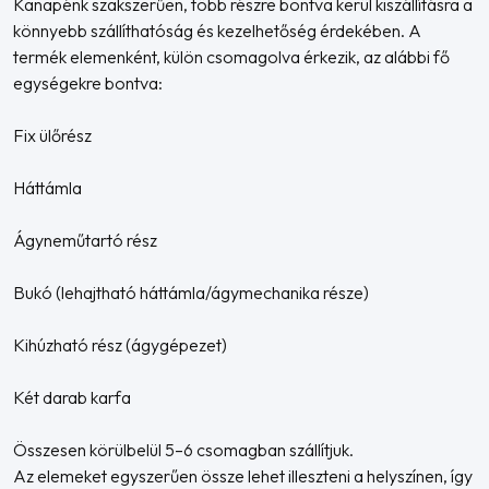
Kanapénk szakszerűen, több részre bontva kerül kiszállításra a
könnyebb szállíthatóság és kezelhetőség érdekében. A
termék elemenként, külön csomagolva érkezik, az alábbi fő
egységekre bontva:
Fix ülőrész
Háttámla
Ágyneműtartó rész
Bukó (lehajtható háttámla/ágymechanika része)
Kihúzható rész (ágygépezet)
Két darab karfa
Összesen körülbelül 5–6 csomagban szállítjuk.
Az elemeket egyszerűen össze lehet illeszteni a helyszínen, így