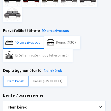
Fekvőfelület töltete
10 cm szivacsos
10 cm szivacsos
Rugós (N30)
Erősített rugós (nagy teherbírású)
Dupla ágyneműtartó
Nem kérek
Nem kérek
Kérek (+15 000 Ft)
Bevitel / összeszerelés