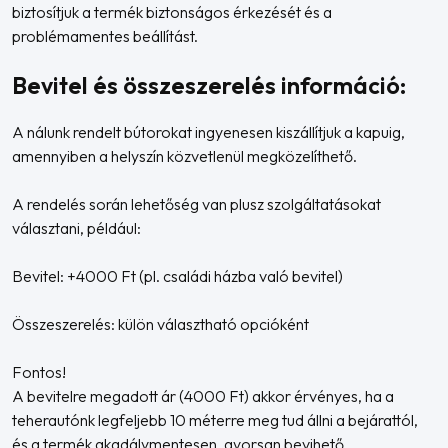
biztosítjuk a termék biztonságos érkezését és a
problémamentes beállítást.
Bevitel és összeszerelés információ:
A nálunk rendelt bútorokat ingyenesen kiszállítjuk a kapuig,
amennyiben a helyszín közvetlenül megközelíthető.
A rendelés során lehetőség van plusz szolgáltatásokat
választani, például:
Bevitel: +4000 Ft (pl. családi házba való bevitel)
Összeszerelés: külön választható opcióként
Fontos!
A bevitelre megadott ár (4000 Ft) akkor érvényes, ha a
teherautónk legfeljebb 10 méterre meg tud állni a bejárattól,
és a termék akadálymentesen, gyorsan bevihető.