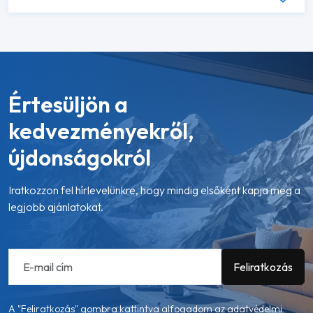
Értesüljön a
kedvezményekről,
újdonságokról
Iratkozzon fel hírlevelünkre, hogy mindig elsőként kapja meg a
legjobb ajánlatokat.
A "Feliratkozás" gombra kattintva alfogadom az
adatvédelmi