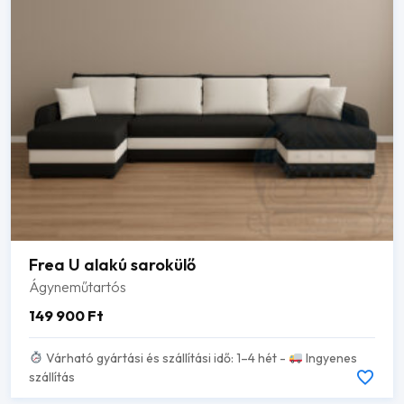
Frea U alakú sarokülő
Ágyneműtartós
149 900
Ft
Várható gyártási és szállítási idő: 1–4 hét -
Ingyenes
szállítás