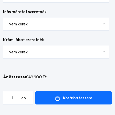
Más méretet szeretnék
Króm lábat szeretnék
Ár összesen
149 900 Ft
Denver
Kosárba teszem
db
U
alakú
sarokülő