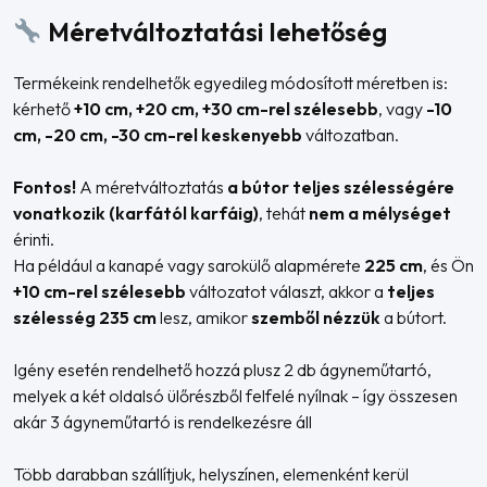
Méretváltoztatási lehetőség
Termékeink rendelhetők egyedileg módosított méretben is:
kérhető
+10 cm, +20 cm, +30 cm-rel szélesebb
, vagy
-10
cm, -20 cm, -30 cm-rel keskenyebb
változatban.
Fontos!
A méretváltoztatás
a bútor teljes szélességére
vonatkozik (karfától karfáig)
, tehát
nem a mélységet
érinti.
Ha például a kanapé vagy sarokülő alapmérete
225 cm
, és Ön
+10 cm-rel szélesebb
változatot választ, akkor a
teljes
szélesség 235 cm
lesz, amikor
szemből nézzük
a bútort.
Igény esetén rendelhető hozzá plusz 2 db ágyneműtartó,
melyek a két oldalsó ülőrészből felfelé nyílnak – így összesen
akár 3 ágyneműtartó is rendelkezésre áll
Több darabban szállítjuk, helyszínen, elemenként kerül