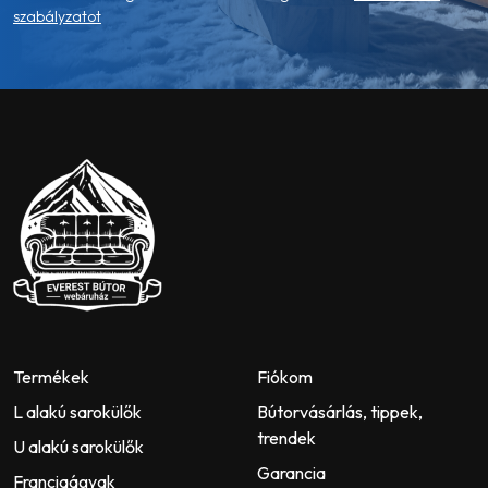
szabályzatot
Termékek
Fiókom
L alakú sarokülők
Bútorvásárlás, tippek,
trendek
U alakú sarokülők
Garancia
Franciaágyak