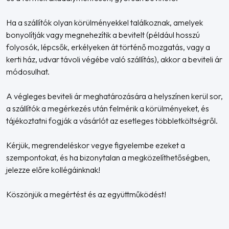
Ha a szállítók olyan körülményekkel találkoznak, amelyek
bonyolítják vagy megnehezítik a bevitelt (például hosszú
folyosók, lépcsők, erkélyeken át történő mozgatás, vagy a
kerti ház, udvar távoli végébe való szállítás), akkor a beviteli ár
módosulhat.
A végleges beviteli ár meghatározására a helyszínen kerül sor,
a szállítók a megérkezés után felmérik a körülményeket, és
tájékoztatni fogják a vásárlót az esetleges többletköltségről.
Kérjük, megrendeléskor vegye figyelembe ezeket a
szempontokat, és ha bizonytalan a megközelíthetőségben,
jelezze előre kollégáinknak!
Köszönjük a megértést és az együttműködést!