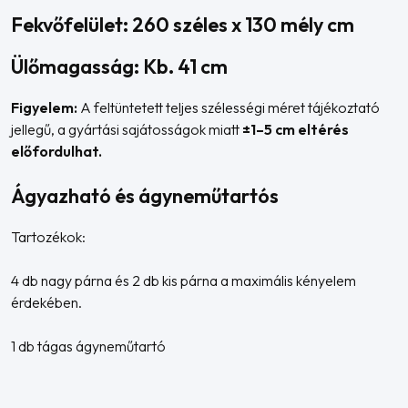
Fekvőfelület: 260 széles x 130 mély cm
Ülőmagasság: Kb. 41 cm
Figyelem:
A feltüntetett teljes szélességi méret tájékoztató
jellegű, a gyártási sajátosságok miatt
±1–5 cm eltérés
előfordulhat.
Ágyazható és ágyneműtartós
Tartozékok:
4 db nagy párna és 2 db kis párna a maximális kényelem
érdekében.
1 db tágas ágyneműtartó