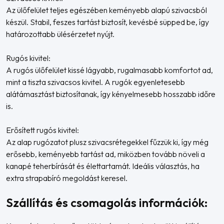
Az ülőfelület teljes egészében keményebb alapú szivacsból
készül. Stabil, feszes tartást biztosít, kevésbé süpped be, így
határozottabb ülésérzetet nyújt.
Rugós kivitel:
A rugós ülőfelület kissé lágyabb, rugalmasabb komfortot ad,
mint a tiszta szivacsos kivitel. A rugók egyenletesebb
alátámasztást biztosítanak, így kényelmesebb hosszabb időre
is.
Erősített rugós kivitel:
Az alap rugózatot plusz szivacsrétegekkel fűzzük ki, így még
erősebb, keményebb tartást ad, miközben tovább növeli a
kanapé teherbírását és élettartamát. Ideális választás, ha
extra strapabíró megoldást keresel.
Szállítás és csomagolás információk: