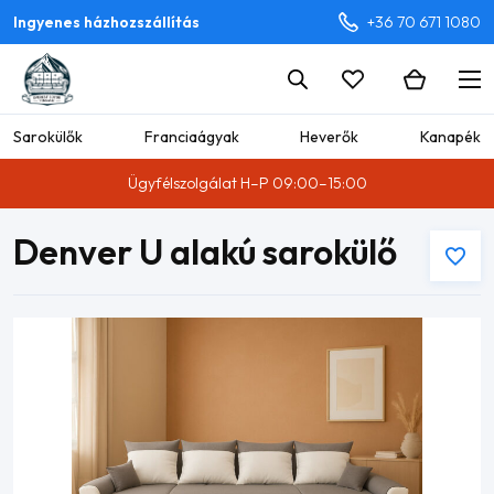
Ingyenes házhozszállítás
+36 70 671 1080
Sarokülők
Franciaágyak
Heverők
Kanapék
Ügyfélszolgálat H–P 09:00–15:00
Denver U alakú sarokülő