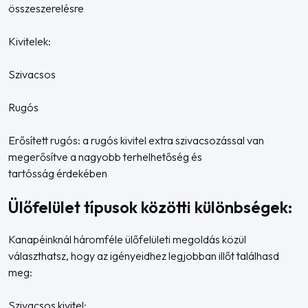
összeszerelésre
Kivitelek:
Szivacsos
Rugós
Erősített rugós: a rugós kivitel extra szivacsozással van
megerősítve a nagyobb terhelhetőség és
tartósság érdekében
Ülőfelület típusok közötti különbségek:
Kanapéinknál háromféle ülőfelületi megoldás közül
választhatsz, hogy az igényeidhez legjobban illőt találhasd
meg:
Szivacsos kivitel: