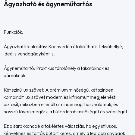
Ágyazható és ágyneműtartós
Funkciók:
Ágyazható kialakítás: Könnyedén átalakítható fekvőhellyé,
ideális vendégágyként is.
Ágyneműtartó: Praktikus tárolóhely a takaróknak és
párnáknak.
Két színű lux szövet: A prémium minőségű, két színben
kombinált lux szövet modern és kifinomult megjelenést
biztosít, miközben ellenáll a mindennapi használatnak, és
hosszú távon megőrzi a bútordarab minőségét és szépségét.
Ez a sarokkanapé a tökéletes választás, ha egy stílusos,
kényelmes és tartós bútort keres, amely a legjobb anyagok