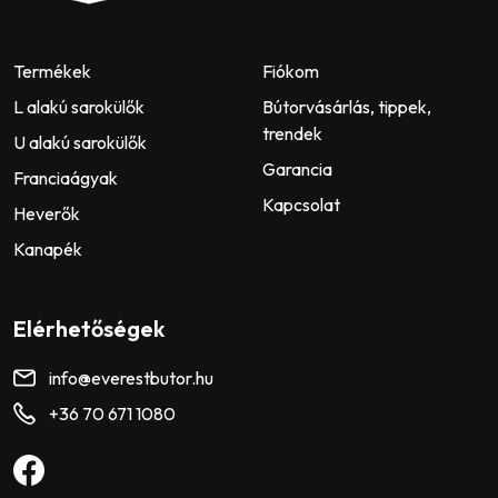
Termékek
Fiókom
L alakú sarokülők
Bútorvásárlás, tippek,
trendek
U alakú sarokülők
Garancia
Franciaágyak
Kapcsolat
Heverők
Kanapék
Elérhetőségek
info@everestbutor.hu
+36 70 671 1080