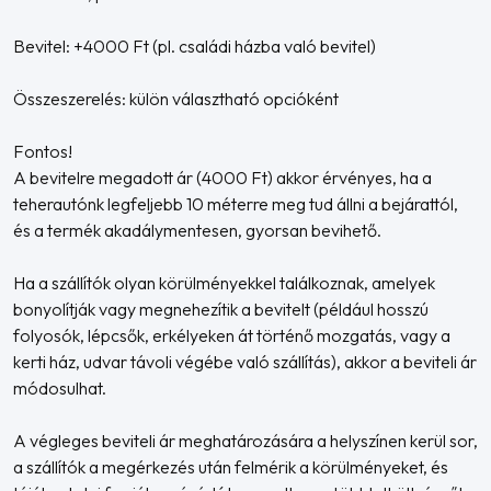
Bevitel: +4000 Ft (pl. családi házba való bevitel)
Összeszerelés: külön választható opcióként
Fontos!
A bevitelre megadott ár (4000 Ft) akkor érvényes, ha a
teherautónk legfeljebb 10 méterre meg tud állni a bejárattól,
és a termék akadálymentesen, gyorsan bevihető.
Ha a szállítók olyan körülményekkel találkoznak, amelyek
bonyolítják vagy megnehezítik a bevitelt (például hosszú
folyosók, lépcsők, erkélyeken át történő mozgatás, vagy a
kerti ház, udvar távoli végébe való szállítás), akkor a beviteli ár
módosulhat.
A végleges beviteli ár meghatározására a helyszínen kerül sor,
a szállítók a megérkezés után felmérik a körülményeket, és