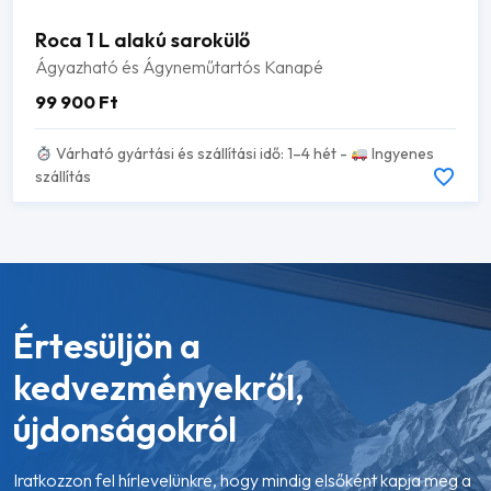
Roca 1 L alakú sarokülő
Ágyazható és Ágyneműtartós Kanapé
99 900
Ft
Várható gyártási és szállítási idő: 1–4 hét -
Ingyenes
szállítás
Értesüljön a
kedvezményekről,
újdonságokról
Iratkozzon fel hírlevelünkre, hogy mindig elsőként kapja meg a