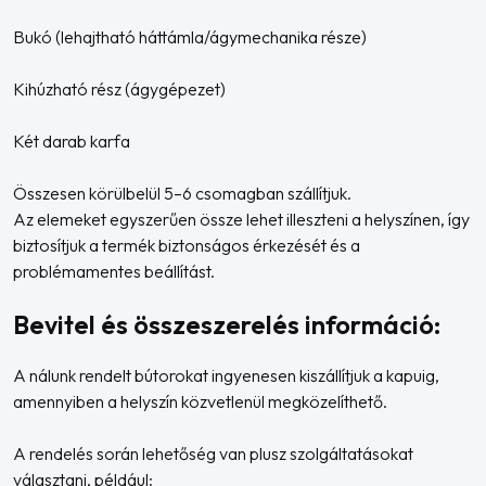
Bukó (lehajtható háttámla/ágymechanika része)
Kihúzható rész (ágygépezet)
Két darab karfa
Összesen körülbelül 5–6 csomagban szállítjuk.
Az elemeket egyszerűen össze lehet illeszteni a helyszínen, így
biztosítjuk a termék biztonságos érkezését és a
problémamentes beállítást.
Bevitel és összeszerelés információ:
A nálunk rendelt bútorokat ingyenesen kiszállítjuk a kapuig,
amennyiben a helyszín közvetlenül megközelíthető.
A rendelés során lehetőség van plusz szolgáltatásokat
választani, például: