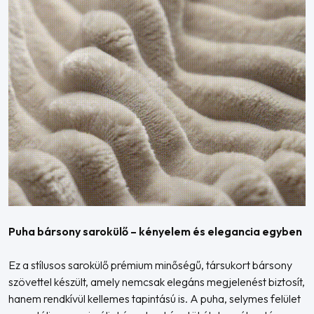
Puha bársony sarokülő – kényelem és elegancia egyben
Ez a stílusos sarokülő prémium minőségű, társukort bársony
szövettel készült, amely nemcsak elegáns megjelenést biztosít,
hanem rendkívül kellemes tapintású is. A puha, selymes felület