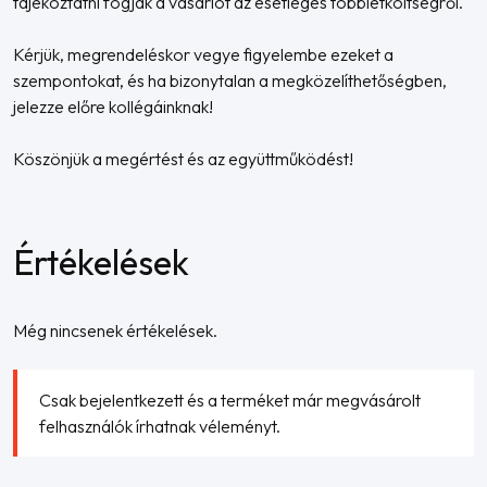
tájékoztatni fogják a vásárlót az esetleges többletköltségről.
Kérjük, megrendeléskor vegye figyelembe ezeket a
szempontokat, és ha bizonytalan a megközelíthetőségben,
jelezze előre kollégáinknak!
Köszönjük a megértést és az együttműködést!
Értékelések
Még nincsenek értékelések.
Csak bejelentkezett és a terméket már megvásárolt
felhasználók írhatnak véleményt.