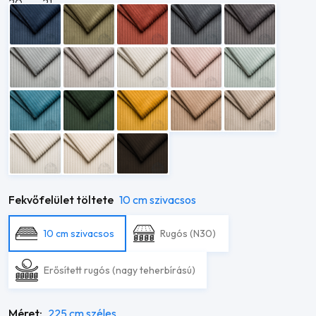
Fekvőfelület töltete
10 cm szivacsos
10 cm szivacsos
Rugós (N30)
Erősített rugós (nagy teherbírású)
Méret:
225 cm széles