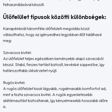
felhasználásával készült.
Ülőfelület típusok közötti különbségek:
Kanapéinknál háromféle ülőfelületi megoldás közül
választhatsz, hogy az igényeidhez legjobban illőt találhasd
meg:
Szivacsos kivitel:
Az ülőfelület teljes egészében keményebb alapú szivacsból
készül. Stabil, feszes tartást biztosít, kevésbé süpped be, így
határozottabb ülésérzetet nyújt.
Rugós kivitel:
A rugós ülőfelület kissé lágyabb, rugalmasabb komfortot ad,
mint a tiszta szivacsos kivitel. A rugók egyenletesebb
alátámasztást biztosítanak, így kényelmesebb hosszabb időre
is.