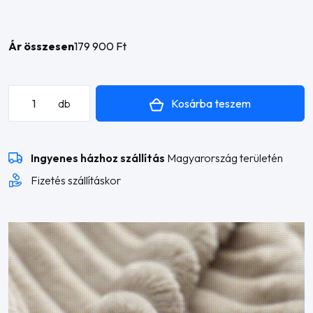
Ár összesen
179 900 Ft
Amira
Kosárba teszem
db
L
alakú
sarokkanapé
Ingyenes házhoz szállítás
Magyarország területén
mennyiség
Fizetés szállításkor