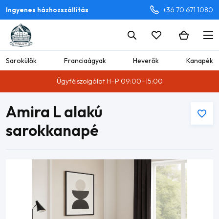
Ingyenes házhozszállítás
+36 70 671 1080
Sarokülők
Franciaágyak
Heverők
Kanapék
Ügyfélszolgálat H–P 09:00–15:00
Amira L alakú
sarokkanapé