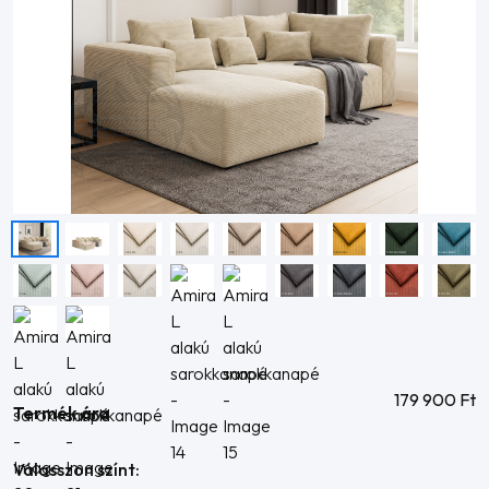
179 900
Ft
Termék ára
Válasszon színt: