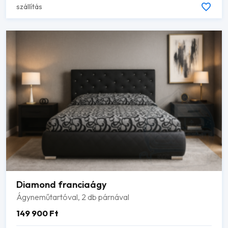
szállítás
Diamond franciaágy
Ágyneműtartóval, 2 db párnával
149 900
Ft