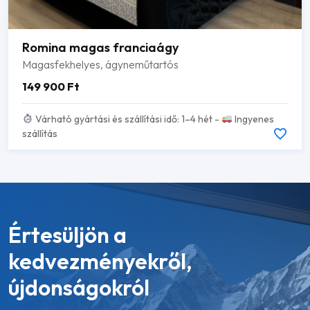
Romina magas franciaágy
Magasfekhelyes, ágyneműtartós
149 900
Ft
Várható gyártási és szállítási idő: 1–4 hét -
Ingyenes
szállítás
Értesüljön a
kedvezményekről,
újdonságokról