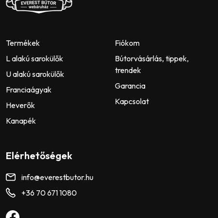
Termékek
Fiókom
L alakú sarokülők
Bútorvásárlás, tippek,
trendek
U alakú sarokülők
Garancia
Franciaágyak
Kapcsolat
Heverők
Kanapék
Elérhetőségek
info@everestbutor.hu
+36 70 671 1080