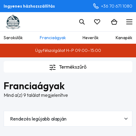
Ingyenes házhozszállítás
+36 70 671 1080
Sarokülők
Franciaágyak
Heverők
Kanapék
Ügyfélszolgálat H–P 09:00–15:00
Termékszűrő
Franciaágyak
Sorted
Mind a(z) 9 találat megjelenítve
by
latest