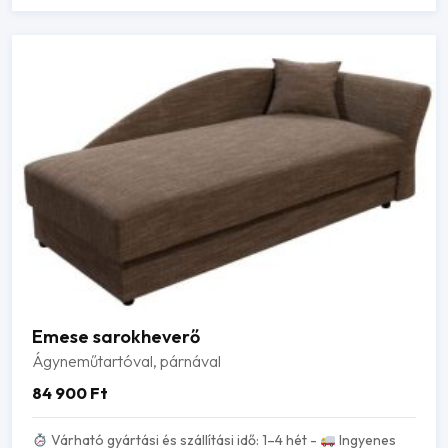
Emese sarokheverő
Ágyneműtartóval, párnával
84 900
Ft
Várható gyártási és szállítási idő: 1–4 hét -
Ingyenes