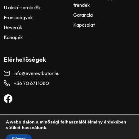
trendek
U alakú sarokülők
Garancia
Franciaágyak
Kapcsolat
Heverők
Kanapék
Elérhetőségek
info@everestbutor.hu
+36 70 671 1080
A weboldalon a minőségi felhasználói élmény érdekében
©2026 www.everestbutor.hu
ÁSZF
sütiket használunk.