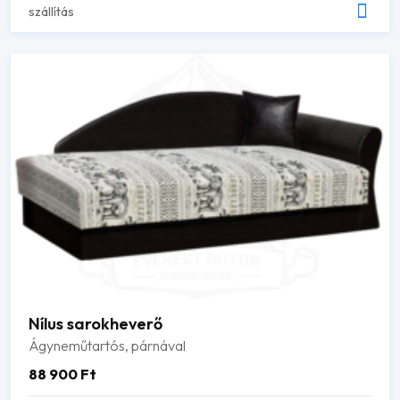
szállítás
Nílus sarokheverő
Ágyneműtartós, párnával
88 900
Ft