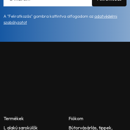
A "Feliratkozás" gombra kattintva alfogadom az
adatvédelmi
szabályzatot
Termékek
Fiókom
L alakú sarokülők
Bútorvásárlás, tippek,