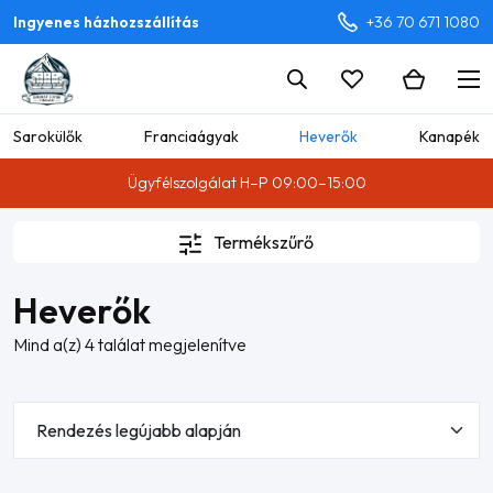
Ingyenes házhozszállítás
+36 70 671 1080
Sarokülők
Franciaágyak
Heverők
Kanapék
Ügyfélszolgálat H–P 09:00–15:00
Termékszűrő
Heverők
Sorted
Mind a(z) 4 találat megjelenítve
by
latest