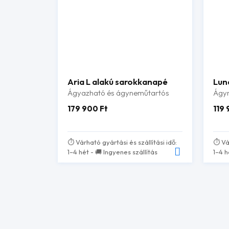
Aria L alakú sarokkanapé
Lun
Ágyazható és ágyneműtartós
Ágy
179 900
Ft
119
⏱️ Várható gyártási és szállítási idő:
⏱️ Vá
1–4 hét - 🚚 Ingyenes szállítás
1–4 h