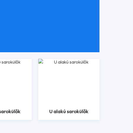
 sarokülők
U alakú sarokülők