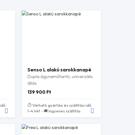
Senso L alakú sarokkanapé
Dupla ágyneműtartó, univerzális
állás
139 900
Ft
idő:
⏱️ Várható gyártási és szállítási idő:
1–4 hét - 🚚 Ingyenes szállítás