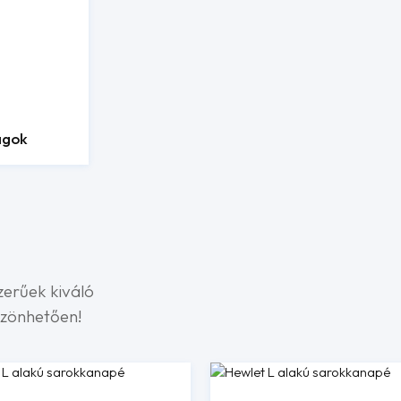
agok
zerűek kiváló
szönhetően!