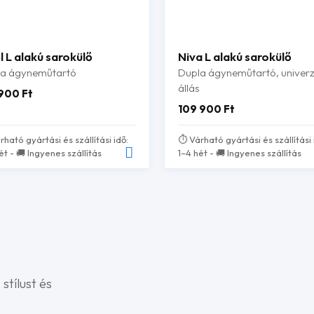
l L alakú sarokülő
Niva L alakú sarokülő
la ágyneműtartó
Dupla ágyneműtartó, univerz
állás
 900
Ft
109 900
Ft
rható gyártási és szállítási idő:
⏱️ Várható gyártási és szállítási 
ét - 🚚 Ingyenes szállítás
1–4 hét - 🚚 Ingyenes szállítás
stílust és