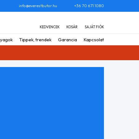
info@everestbutor.hu
+36 70 671 1080
KEDVENCEK
KOSÁR
SAJÁT FIÓK
yagok
Tippek, trendek
Garancia
Kapcsolat