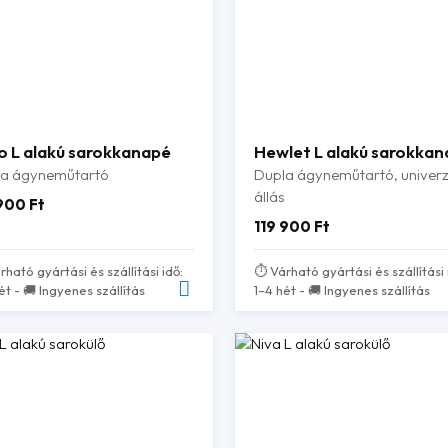
o L alakú sarokkanapé
Hewlet L alakú sarokka
la ágyneműtartó
Dupla ágyneműtartó, univerz
állás
 900
Ft
119 900
Ft
rható gyártási és szállítási idő:
⏱️ Várható gyártási és szállítási 
ét - 🚚 Ingyenes szállítás
1–4 hét - 🚚 Ingyenes szállítás