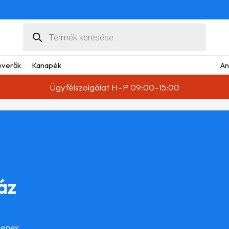
Products
search
verők
Kanapék
An
Ügyfélszolgálat H–P 09:00–15:00
áz
llenek