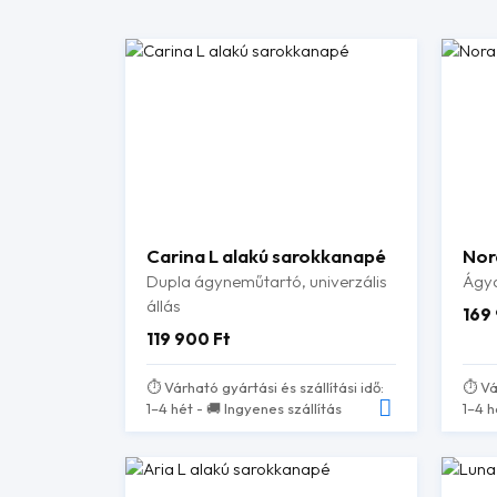
Carina L alakú sarokkanapé
Nor
Dupla ágyneműtartó, univerzális
Ágya
állás
169
119 900
Ft
⏱️ Várható gyártási és szállítási idő:
⏱️ Vá
1–4 hét - 🚚 Ingyenes szállítás
1–4 h