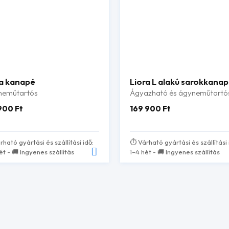
a kanapé
Liora L alakú sarokkana
neműtartós
Ágyazható és ágyneműtartó
 900
Ft
169 900
Ft
rható gyártási és szállítási idő:
⏱️ Várható gyártási és szállítási 
ét - 🚚 Ingyenes szállítás
1–4 hét - 🚚 Ingyenes szállítás