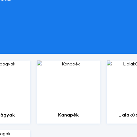
aágyak
Kanapék
L alakú