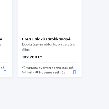
pé
Frea L alakú sarokkanapé
s
Dupla ágyneműtartó, univerzális
állás
109 900
Ft
idő:
⏱️ Várható gyártási és szállítási idő:
1–4 hét - 🚚 Ingyenes szállítás