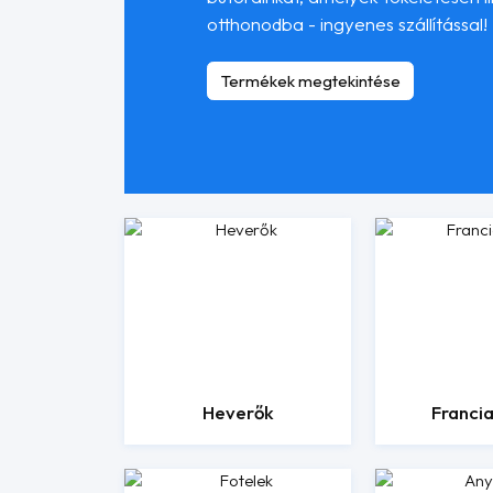
otthonodba - ingyenes szállítással!
Termékek megtekintése
Heverők
Franci