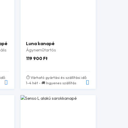
napé
Luna kanapé
ális
Ágyneműtartós
119 900
Ft
idő:
⏱️ Várható gyártási és szállítási idő:
1–4 hét - 🚚 Ingyenes szállítás