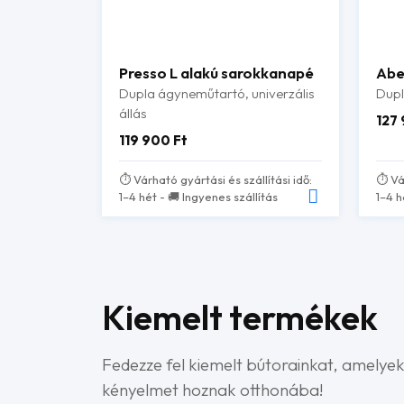
Presso L alakú sarokkanapé
Abe
Dupla ágyneműtartó, univerzális
Dup
állás
127
119 900
Ft
⏱️ Várható gyártási és szállítási idő:
⏱️ Vá
1–4 hét - 🚚 Ingyenes szállítás
1–4 h
Kiemelt termékek
Fedezze fel kiemelt bútorainkat, amelyek 
kényelmet hoznak otthonába!