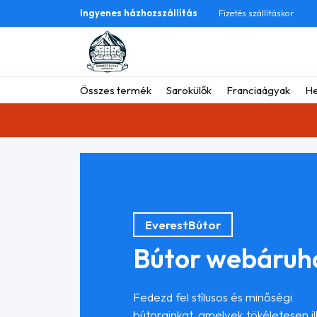
Ingyenes házhozszállítás
Fizetés szállításkor
Összes termék
Sarokülők
Franciaágyak
He
EverestBútor
Bútor webáruh
Fedezd fel stílusos és minőségi
bútorainkat, amelyek tökéletesen i