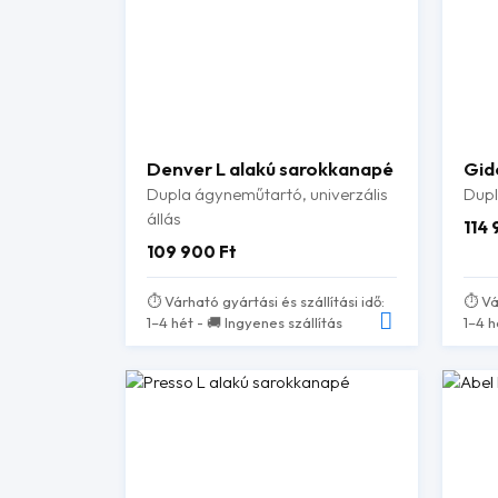
Denver L alakú sarokkanapé
Gid
Dupla ágyneműtartó, univerzális
Dup
állás
114
109 900
Ft
⏱️ Várható gyártási és szállítási idő:
⏱️ Vá
1–4 hét - 🚚 Ingyenes szállítás
1–4 h