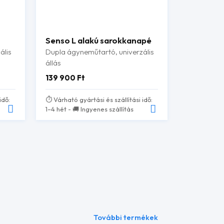
Senso L alakú sarokkanapé
ális
Dupla ágyneműtartó, univerzális
állás
139 900
Ft
idő:
⏱️ Várható gyártási és szállítási idő:
1–4 hét - 🚚 Ingyenes szállítás
További termékek