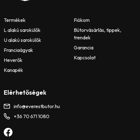
Termékek
Fiókom
L alakú sarokülők
Bútorvásárlás, tippek,
trendek
U alakú sarokülők
Garancia
Franciaágyak
Kapcsolat
Heverők
Kanapék
Elérhetőségek
info@everestbutor.hu
+36 70 671 1080