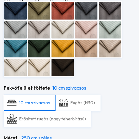
Fekvőfelület töltete
10 cm szivacsos
10 cm szivacsos
Rugós (N30)
Erősített rugós (nagy teherbírású)
Méret:
250 cm széles