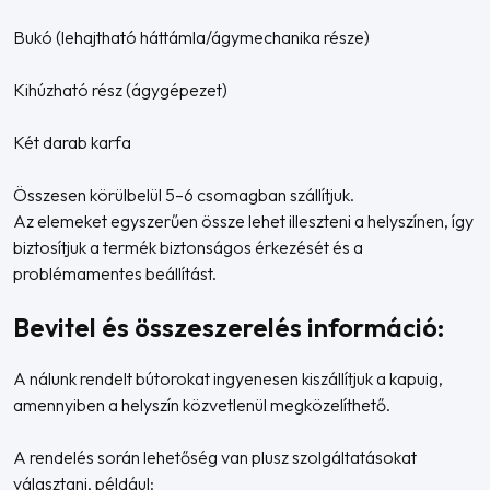
Bukó (lehajtható háttámla/ágymechanika része)
Kihúzható rész (ágygépezet)
Két darab karfa
Összesen körülbelül 5–6 csomagban szállítjuk.
Az elemeket egyszerűen össze lehet illeszteni a helyszínen, így
biztosítjuk a termék biztonságos érkezését és a
problémamentes beállítást.
Bevitel és összeszerelés információ:
A nálunk rendelt bútorokat ingyenesen kiszállítjuk a kapuig,
amennyiben a helyszín közvetlenül megközelíthető.
A rendelés során lehetőség van plusz szolgáltatásokat
választani, például: