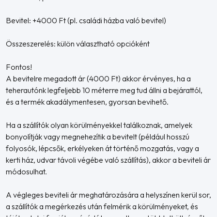
Bevitel: +4000 Ft (pl. családi házba való bevitel)
Összeszerelés: külön választható opcióként
Fontos!
A bevitelre megadott ár (4000 Ft) akkor érvényes, ha a
teherautónk legfeljebb 10 méterre meg tud állni a bejárattól,
és a termék akadálymentesen, gyorsan bevihető.
Ha a szállítók olyan körülményekkel találkoznak, amelyek
bonyolítják vagy megnehezítik a bevitelt (például hosszú
folyosók, lépcsők, erkélyeken át történő mozgatás, vagy a
kerti ház, udvar távoli végébe való szállítás), akkor a beviteli ár
módosulhat.
A végleges beviteli ár meghatározására a helyszínen kerül sor,
a szállítók a megérkezés után felmérik a körülményeket, és