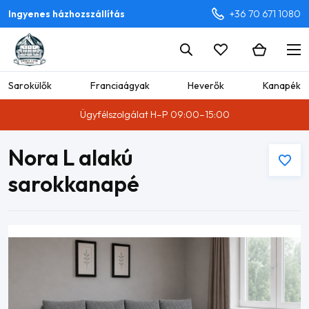
Ingyenes házhozszállítás
+36 70 671 1080
Sarokülők
Franciaágyak
Heverők
Kanapék
Ügyfélszolgálat H–P 09:00–15:00
Nora L alakú
sarokkanapé