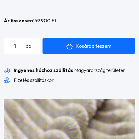
Ár összesen
169 900 Ft
Nora
Kosárba teszem
db
L
alakú
sarokkanapé
Ingyenes házhoz szállítás
Magyarország területén
mennyiség
Fizetés szállításkor