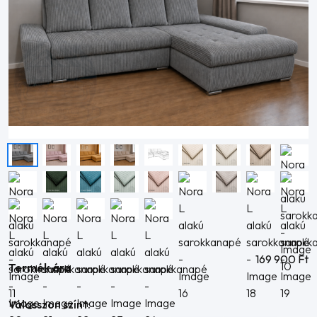
169 900
Ft
Termék ára
Válasszon színt: