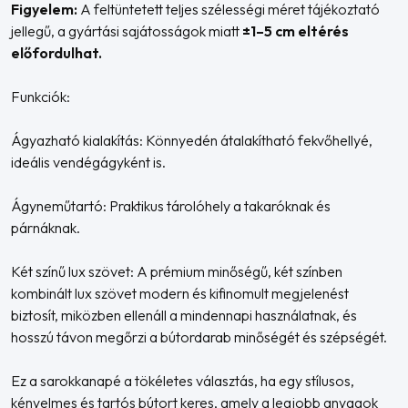
Figyelem:
A feltüntetett teljes szélességi méret tájékoztató
jellegű, a gyártási sajátosságok miatt
±1–5 cm eltérés
előfordulhat.
Funkciók:
Ágyazható kialakítás: Könnyedén átalakítható fekvőhellyé,
ideális vendégágyként is.
Ágyneműtartó: Praktikus tárolóhely a takaróknak és
párnáknak.
Két színű lux szövet: A prémium minőségű, két színben
kombinált lux szövet modern és kifinomult megjelenést
biztosít, miközben ellenáll a mindennapi használatnak, és
hosszú távon megőrzi a bútordarab minőségét és szépségét.
Ez a sarokkanapé a tökéletes választás, ha egy stílusos,
kényelmes és tartós bútort keres, amely a legjobb anyagok