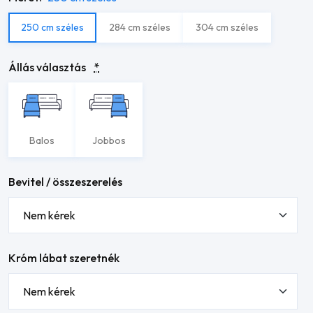
250 cm széles
284 cm széles
304 cm széles
Állás választás
*
Balos
Jobbos
Bevitel / összeszerelés
Króm lábat szeretnék