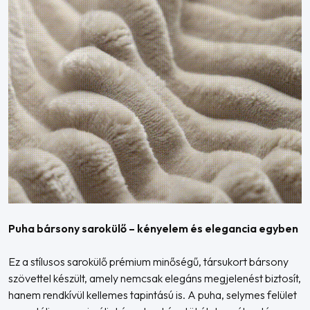
Puha bársony sarokülő – kényelem és elegancia egyben
Ez a stílusos sarokülő prémium minőségű, társukort bársony
szövettel készült, amely nemcsak elegáns megjelenést biztosít,
hanem rendkívül kellemes tapintású is. A puha, selymes felület