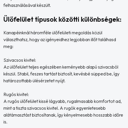
felhasználásával készült.
Ülőfelület típusok közötti különbségek:
Kanapéinknál háromféle ülőfelületi megoldás közül
választhatsz, hogy az igényeidhez legjobban illőt találhasd
meg:
Szivacsos kivitel:
Az ülőfelület teljes egészében keményebb alapú szivacsból
készül. Stabil, feszes tartást biztosít, kevésbé süpped be, így
határozottabb ülésérzetet nyújt.
Rugós kivitel:
A rugós ülőfelület kissé lágyabb, rugalmasabb komfortot ad,
mint a tiszta szivacsos kivitel. A rugók egyenletesebb
alátámasztást biztosítanak, így kényelmesebb hosszabb időre
is.