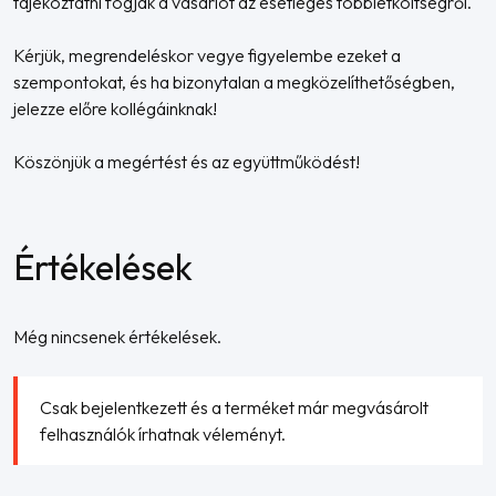
tájékoztatni fogják a vásárlót az esetleges többletköltségről.
Kérjük, megrendeléskor vegye figyelembe ezeket a
szempontokat, és ha bizonytalan a megközelíthetőségben,
jelezze előre kollégáinknak!
Köszönjük a megértést és az együttműködést!
Értékelések
Még nincsenek értékelések.
Csak bejelentkezett és a terméket már megvásárolt
felhasználók írhatnak véleményt.