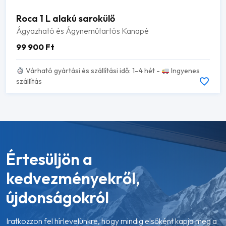
Roca 1 L alakú sarokülő
Ágyazható és Ágyneműtartós Kanapé
99 900
Ft
Várható gyártási és szállítási idő: 1–4 hét -
Ingyenes
szállítás
Értesüljön a
kedvezményekről,
újdonságokról
Iratkozzon fel hírlevelünkre, hogy mindig elsőként kapja meg a