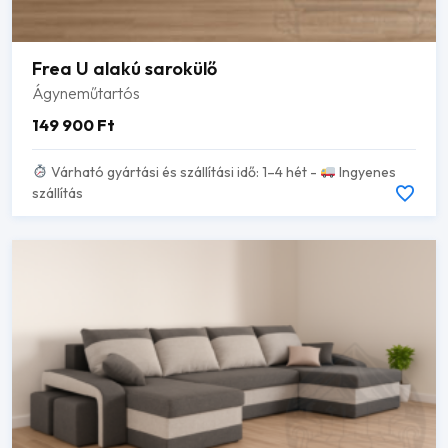
Frea U alakú sarokülő
Ágyneműtartós
149 900
Ft
Várható gyártási és szállítási idő: 1–4 hét -
Ingyenes
szállítás