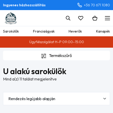
Ingyenes házhozszállítás
+36 70 671 1080
Sarokülők
Franciaágyak
Heverők
Kanapék
Ügyfélszolgálat H–P 09:00–15:00
Termékszűrő
U alakú sarokülők
Sorted
Mind a(z) 11 találat megjelenítve
by
latest