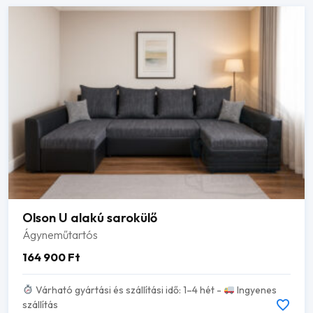
Olson U alakú sarokülő
Ágyneműtartós
164 900
Ft
Várható gyártási és szállítási idő: 1–4 hét -
Ingyenes
szállítás