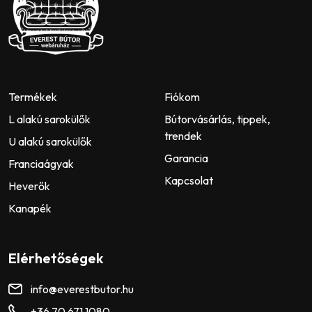
Termékek
Fiókom
L alakú sarokülők
Bútorvásárlás, tippek,
trendek
U alakú sarokülők
Garancia
Franciaágyak
Kapcsolat
Heverők
Kanapék
Elérhetőségek
info@everestbutor.hu
+36 70 671 1080