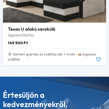
Texas U alakú sarokülő
Ágyneműtartós
149 900
Ft
Várható gyártási és szállítási idő: 1–4 hét -
Ingyenes
szállítás
Értesüljön a
kedvezményekről,