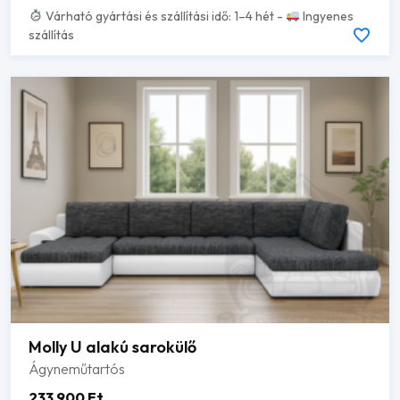
Várható gyártási és szállítási idő: 1–4 hét -
Ingyenes
szállítás
Molly U alakú sarokülő
Ágyneműtartós
233 900
Ft