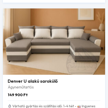
Denver U alakú sarokülő
Ágyneműtartós
149 900
Ft
Várható gyártási és szállítási idő: 1–4 hét -
Ingyenes