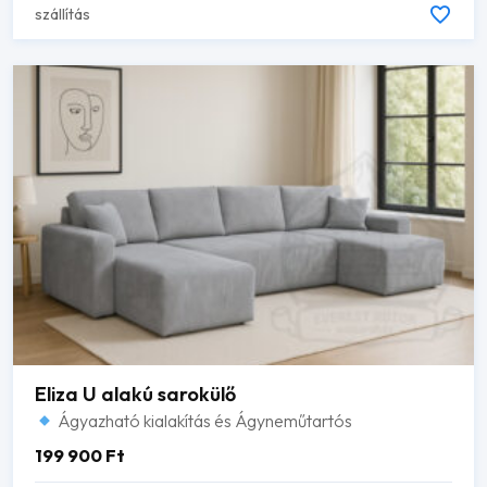
szállítás
Eliza U alakú sarokülő
Ágyazható kialakítás és Ágyneműtartós
199 900
Ft