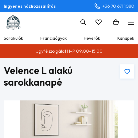
Ingyenes házhozszállítás
+36 70 671 1080
Sarokülők
Franciaágyak
Heverők
Kanapék
Ügyfélszolgálat H–P 09:00–15:00
Velence L alakú
sarokkanapé