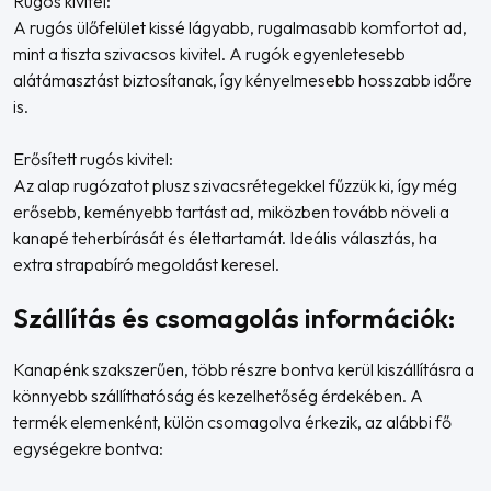
Rugós kivitel:
A rugós ülőfelület kissé lágyabb, rugalmasabb komfortot ad,
mint a tiszta szivacsos kivitel. A rugók egyenletesebb
alátámasztást biztosítanak, így kényelmesebb hosszabb időre
is.
Erősített rugós kivitel:
Az alap rugózatot plusz szivacsrétegekkel fűzzük ki, így még
erősebb, keményebb tartást ad, miközben tovább növeli a
kanapé teherbírását és élettartamát. Ideális választás, ha
extra strapabíró megoldást keresel.
Szállítás és csomagolás információk:
Kanapénk szakszerűen, több részre bontva kerül kiszállításra a
könnyebb szállíthatóság és kezelhetőség érdekében. A
termék elemenként, külön csomagolva érkezik, az alábbi fő
egységekre bontva: