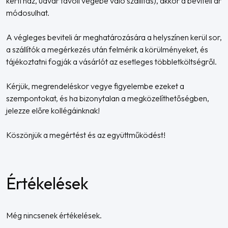
kerti ház, udvar távoli végébe való szállítás), akkor a beviteli ár
módosulhat.
A végleges beviteli ár meghatározására a helyszínen kerül sor,
a szállítók a megérkezés után felmérik a körülményeket, és
tájékoztatni fogják a vásárlót az esetleges többletköltségről.
Kérjük, megrendeléskor vegye figyelembe ezeket a
szempontokat, és ha bizonytalan a megközelíthetőségben,
jelezze előre kollégáinknak!
Köszönjük a megértést és az együttműködést!
Értékelések
Még nincsenek értékelések.