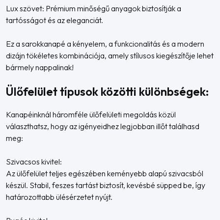
Lux szövet: Prémium minőségű anyagok biztosítják a
tartósságot és az eleganciát.
Ez a sarokkanapé a kényelem, a funkcionalitás és a modern
dizájn tökéletes kombinációja, amely stílusos kiegészítője lehet
bármely nappalinak!
Ülőfelület típusok közötti különbségek:
Kanapéinknál háromféle ülőfelületi megoldás közül
választhatsz, hogy az igényeidhez legjobban illőt találhasd
meg:
Szivacsos kivitel:
Az ülőfelület teljes egészében keményebb alapú szivacsból
készül. Stabil, feszes tartást biztosít, kevésbé süpped be, így
határozottabb ülésérzetet nyújt.