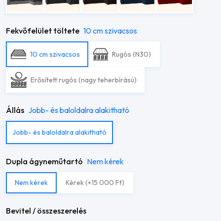
Fekvőfelület töltete
10 cm szivacsos
10 cm szivacsos
Rugós (N30)
Erősített rugós (nagy teherbírású)
Állás
Jobb- és baloldalra alakitható
Jobb- és baloldalra alakitható
Dupla ágyneműtartó
Nem kérek
Nem kérek
Kérek (+15 000 Ft)
Bevitel / összeszerelés