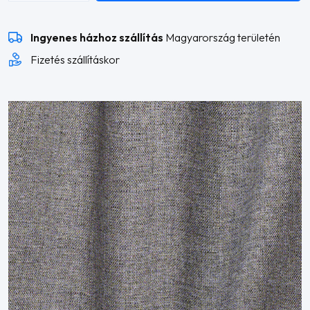
alakú
sarokkanapé
Ingyenes házhoz szállítás
Magyarország területén
mennyiség
Fizetés szállításkor