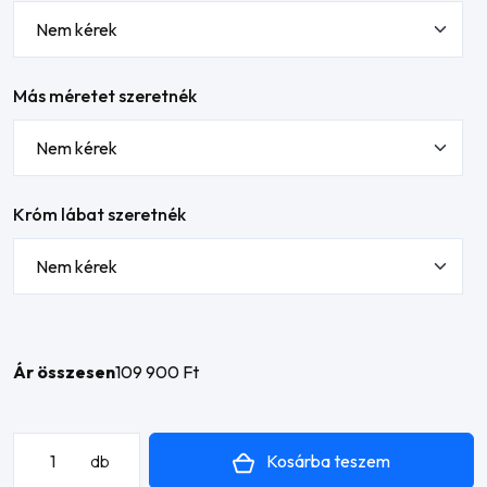
Más méretet szeretnék
Króm lábat szeretnék
Ár összesen
109 900 Ft
Velence
Kosárba teszem
db
L