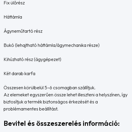
Fix ülőrész
Háttámla
Ágyneműtartó rész
Bukó (lehajtható háttámla/ágymechanika része)
Kihúzható rész (ágygépezet)
Két darab karfa
Összesen körülbelül 5–6 csomagban szállítjuk.
Az elemeket egyszerűen össze lehet illeszteni a helyszínen, így
biztosítjuk a termék biztonságos érkezését és a
problémamentes beállítást.
Bevitel és összeszerelés információ: