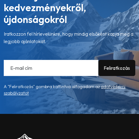
kedvezményekről,
újdonságokról
Iratkozzon fel hírlevelünkre, hogy mindig elsőként kapja meg a
legjobb ajánlatokat.
A "Feliratkozás" gombra kattintva alfogadom az
adatvédelmi
szabályzatot