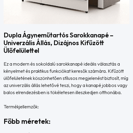
Dupla Ágyneműtartós Sarokkanapé –
Univerzális Állás, Dizájnos Kifűzött
Ülőfelülettel
Ez a modern és sokoldalú sarokkanapé ideális választás a
kényelmet és praktikus funkciókat keresők számára. Kifűzött
ülőfelületének köszönhetően stílusos megjelenést biztosít, míg
az univerzális állás lehetővé teszi, hogy a kanapé jobbos vagy
balos elrendezésben is tökéletesen illeszkedjen otthonába.
Termékjellemzők:
Főbb méretek: