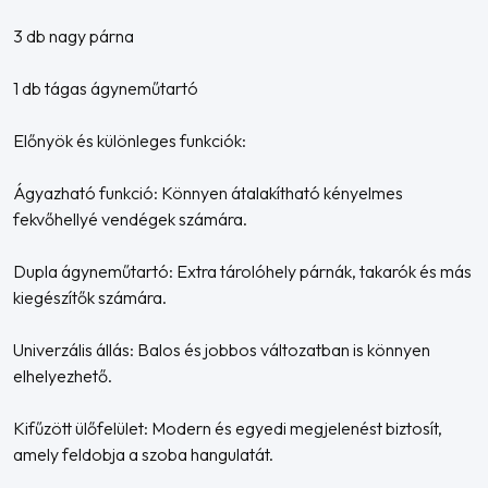
3 db nagy párna
1 db tágas ágyneműtartó
Előnyök és különleges funkciók:
Ágyazható funkció: Könnyen átalakítható kényelmes
fekvőhellyé vendégek számára.
Dupla ágyneműtartó: Extra tárolóhely párnák, takarók és más
kiegészítők számára.
Univerzális állás: Balos és jobbos változatban is könnyen
elhelyezhető.
Kifűzött ülőfelület: Modern és egyedi megjelenést biztosít,
amely feldobja a szoba hangulatát.