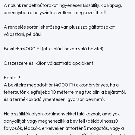
A nálunk rendelt bútorokat ingyenesen kiszállítjuk a kapuig,
amennyiben a helyszín közvetlenül megközelíthető.
A rendelés során lehetőség van plusz szolgáltatásokat
választani, például:
Bevitel: +4000 Ft (pl. családi házba való bevitel)
Összeszerelés: külön választható opcióként
Fontos!
A bevitelre megadott ár (4000 Ft) akkor érvényes, ha a
teherautónk legfeljebb 10 méterre meg tud állni a bejárattól,
és a termék akadálymentesen, gyorsan bevihető.
Ha a szállítók olyan körülményekkel találkoznak, amelyek
bonyolítják vagy megnehezítik a bevitelt (például hosszú
folyosók, lépcsők, erkélyeken át történő mozgatás, vagy a