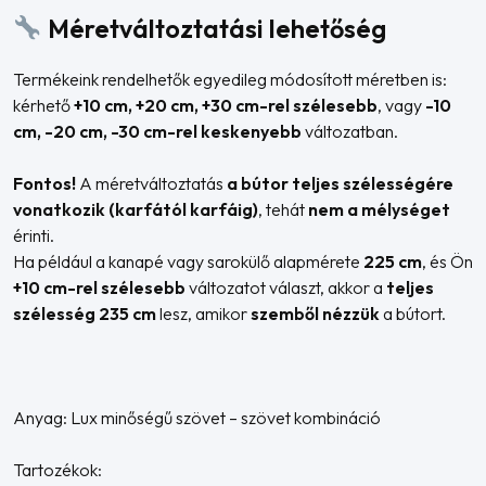
Méretváltoztatási lehetőség
Termékeink rendelhetők egyedileg módosított méretben is:
kérhető
+10 cm, +20 cm, +30 cm-rel szélesebb
, vagy
-10
cm, -20 cm, -30 cm-rel keskenyebb
változatban.
Fontos!
A méretváltoztatás
a bútor teljes szélességére
vonatkozik (karfától karfáig)
, tehát
nem a mélységet
érinti.
Ha például a kanapé vagy sarokülő alapmérete
225 cm
, és Ön
+10 cm-rel szélesebb
változatot választ, akkor a
teljes
szélesség 235 cm
lesz, amikor
szemből nézzük
a bútort.
Anyag: Lux minőségű szövet – szövet kombináció
Tartozékok: