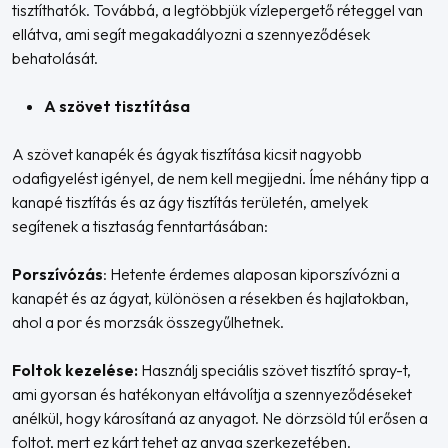
tisztíthatók. Továbbá, a legtöbbjük vízlepergető réteggel van
ellátva, ami segít megakadályozni a szennyeződések
behatolását.
A szövet tisztítása
A szövet kanapék és ágyak tisztítása kicsit nagyobb
odafigyelést igényel, de nem kell megijedni. Íme néhány tipp a
kanapé tisztítás és az ágy tisztítás területén, amelyek
segítenek a tisztaság fenntartásában:
Porszívózás
: Hetente érdemes alaposan kiporszívózni a
kanapét és az ágyat, különösen a résekben és hajlatokban,
ahol a por és morzsák összegyűlhetnek.
Foltok kezelése:
Használj speciális szövet tisztító spray-t,
ami gyorsan és hatékonyan eltávolítja a szennyeződéseket
anélkül, hogy károsítaná az anyagot. Ne dörzsöld túl erősen a
foltot, mert ez kárt tehet az anyag szerkezetében.