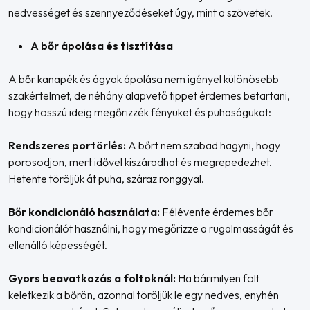
nedvességet és szennyeződéseket úgy, mint a szövetek.
A bőr ápolása és tisztítása
A bőr kanapék és ágyak ápolása nem igényel különösebb
szakértelmet, de néhány alapvető tippet érdemes betartani,
hogy hosszú ideig megőrizzék fényüket és puhaságukat:
Rendszeres portörlés:
A bőrt nem szabad hagyni, hogy
porosodjon, mert idővel kiszáradhat és megrepedezhet.
Hetente töröljük át puha, száraz ronggyal.
Bőr kondicionáló használata:
Félévente érdemes bőr
kondicionálót használni, hogy megőrizze a rugalmasságát és
ellenálló képességét.
Gyors beavatkozás a foltoknál:
Ha bármilyen folt
keletkezik a bőrön, azonnal töröljük le egy nedves, enyhén