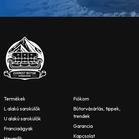
Termékek
Fiókom
L alakú sarokülők
Bútorvásárlás, tippek,
trendek
U alakú sarokülők
Garancia
Franciaágyak
Kapcsolat
Heverők