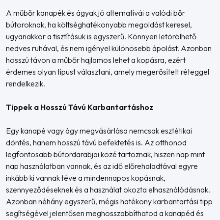
A műbőr kanapék és ágyak jó alternatívái a valódi bőr
bútoroknak, ha költséghatékonyabb megoldást keresel,
ugyanakkor a tisztításuk is egyszerű. Könnyen letörölhető
nedves ruhával, és nem igényel különösebb ápolást. Azonban
hosszú távon a műbőr hajlamos lehet a kopásra, ezért
érdemes olyan típust választani, amely megerősített réteggel
rendelkezik.
Tippek a Hosszú Távú Karbantartáshoz
Egy kanapé vagy ágy megvásárlása nemcsak esztétikai
döntés, hanem hosszú távú befektetés is. Az otthonod
legfontosabb bútordarabjai közé tartoznak, hiszen nap mint
nap használatban vannak, és az idő előrehaladtával egyre
inkább ki vannak téve a mindennapos kopásnak,
szennyeződéseknek és a használat okozta elhasználódásnak.
Azonban néhány egyszerű, mégis hatékony karbantartási tipp
segítségével jelentősen meghosszabbíthatod a kanapéd és