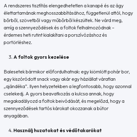
A rendszeres tisztítás elengedhetetlen a kanapé és az ágy
élettartamának meghosszabbításához, függetlenül attól, hogy
bőrből, szövetből vagy műbőrből készültek. Ne várd meg,
amíg a szennyeződések és a foltok felhalmozódnak –
érdemes heti rutint kialakítani a porszívózáshoz és
portörléshez.
A foltok gyors kezelése
Balesetek bármikor előfordulhatnak: egy kiömlött pohár bor,
egy kiszóródott snack vagy akár egy háziállat váratlan
„ajándéka”. Ilyen helyzetekben a legfontosabb, hogy azonnal
cselekedj. A gyors beavatkozás a kulcsa annak, hogy
megakadályozd a foltok beivódását, és megelőzd, hogy a
szennyeződések tartós károkat okozzanak a bútor
anyagában.
Használj huzatokat és védőtakarókat