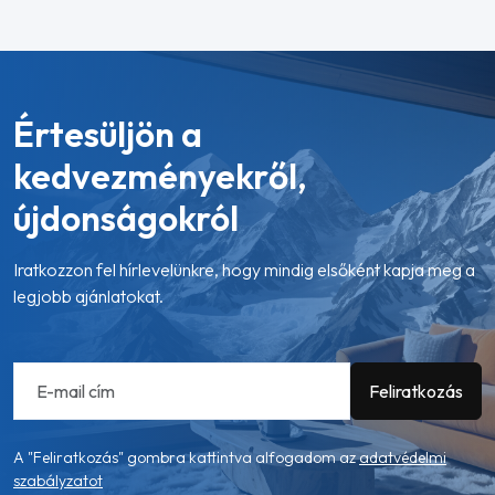
Értesüljön a
kedvezményekről,
újdonságokról
Iratkozzon fel hírlevelünkre, hogy mindig elsőként kapja meg a
legjobb ajánlatokat.
A "Feliratkozás" gombra kattintva alfogadom az
adatvédelmi
szabályzatot