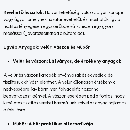
Kivehető huzatok
: Ha van lehetőség, válassz olyan kanapét
vagy ágyat, amelynek huzatai levehetők és moshatók. Így a
tisztítás lényegesen egyszerűbbé válik, hiszen egy gyors
mosással újjávarázsolhatod a bútoraidat.
Egyéb Anyagok: Velúr, Vászon és Műbőr
Velúr és vászon: Látványos, de érzékeny anyagok
A velúr és vászon kanapék látványosak és egyediek, de
tisztításuk kihívást jelenthet. A velúr különösen érzékeny a
nedvességre, így bármilyen folyadékfolt azonnali
beavatkozást igényel. A vászon esetében pedig fontos, hogy
kíméletes tisztítószereket használjunk, mivel az anyag hajlamos
a fakulásra.
Műbőr: A bőr praktikus alternatívája