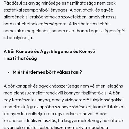
Ráadásul az anyag minősége és tisztíthatósága nem csak
esztétikai szempontból lényeges. A por, atkák, és egyéb
allergének is lerakódhatnak a szövetekben, amelyek rossz
hatással lehetnek egészségedre. A tisztántartás tehát
nemcsak a megjelenést, hanem az otthonod egészségességét
is befolyásolja.
A Bőr Kanapé és Ágy: Elegancia és Könnyű
Tisztíthatóság
Miért érdemes bőrt választani?
A bőr kanapék és ágyak népszerűsége nem véletlen: elegáns
megjelenésük mellett rendkívül könnyen tisztíthatók is. A bőr
egy természetes anyag, amely vízlepergető tulajdonságokkal
rendelkezik, így az apróbb szennyeződéseket, kiömlött italokat
könnyen letörölhetjük róla egy nedves ruhával. A bőr
különösen ideális választás, ha kisgyermekek vagy háziállatok
is vannak a háztartásban, hiszen nem szívja magába a