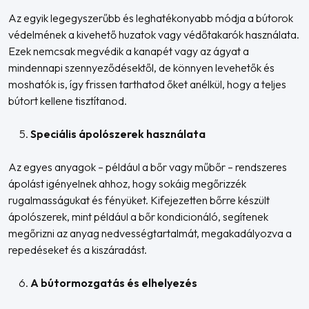
Az egyik legegyszerűbb és leghatékonyabb módja a bútorok
védelmének a kivehető huzatok vagy védőtakarók használata.
Ezek nemcsak megvédik a kanapét vagy az ágyat a
mindennapi szennyeződésektől, de könnyen levehetők és
moshatók is, így frissen tarthatod őket anélkül, hogy a teljes
bútort kellene tisztítanod.
Speciális ápolószerek használata
Az egyes anyagok – például a bőr vagy műbőr – rendszeres
ápolást igényelnek ahhoz, hogy sokáig megőrizzék
rugalmasságukat és fényüket. Kifejezetten bőrre készült
ápolószerek, mint például a bőr kondicionáló, segítenek
megőrizni az anyag nedvességtartalmát, megakadályozva a
repedéseket és a kiszáradást.
A bútormozgatás és elhelyezés