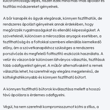
kulcsfontosságú lépés, hiszen ezek mind más-más ápolást és
tisztítási módszereket igényelnek.
A bőr kanapék és ágyak elegánsak, könnyen tisztíthatók, de
rendszeres ápolást igényelnek annak érdekében, hogy
megőrizzék rugalmasságukat és ellenálló képességüket. A
szöveteknél, különösen a mikroszálas anyagok esetében, a
tisztíthatóság és a foltokkal szembeni ellenállás kiemelkedő
előny, ám a szövetkanapékhoz szükséges a rendszeres
porszívózás és megfelelő folttisztító eszközök használata. A
velúr és vászon bár különösen látványos választás, tisztításuk
több odafigyelést igényel. A műbőr alternatívaként is remek
választás lehet, ha szeretnél egy elegáns megjelenésű, de
költséghatékonyabb és könnyen tisztítható bútort.
A könnyen tisztítható bútorok kiválasztása mellett a hosszú
távú ápolásra is érdemes odafigyelni.
Végül, ha nem szeretnél kompromisszumot kötni a stílus, a