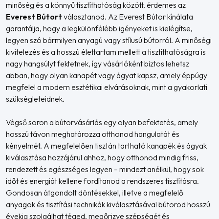
minőség és a könnyű tisztíthatóság között, érdemes az
Everest Bútort
választanod. Az Everest Bútor kínálata
garantálja, hogy a legkülönfélébb igényeket is kielégítse,
legyen szó bármilyen anyagú vagy stílusú bútorról. A minőségi
kivitelezés és a hosszú élettartam mellett a tisztíthatóságra is
nagy hangsúlyt fektetnek, így vásárlóként biztos lehetsz
abban, hogy olyan kanapét vagy ágyat kapsz, amely éppúgy
megfelel a modern esztétikai elvárásoknak, mint a gyakorlati
szükségleteidnek.
Végső soron a bútorvásárlás egy olyan befektetés, amely
hosszú távon meghatározza otthonod hangulatát és
kényelmét. A megfelelően tisztán tartható kanapék és ágyak
kiválasztása hozzájárul ahhoz, hogy otthonod mindig friss,
rendezett és egészséges legyen – mindezt anélkül, hogy sok
időt és energiát kellene fordítanod a rendszeres tisztításra.
Gondosan átgondolt döntésekkel, illetve a megfelelő
anyagok és tisztítási technikák kiválasztásával bútorod hosszú
évekig szolgálhat téged, megőrizve szépségét és