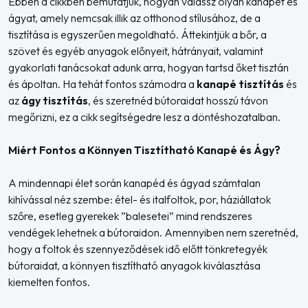
Ebben a cikkben bemutatjuk, hogyan válassz olyan kanapét és
ágyat, amely nemcsak illik az otthonod stílusához, de a
tisztítása is egyszerűen megoldható. Áttekintjük a bőr, a
szövet és egyéb anyagok előnyeit, hátrányait, valamint
gyakorlati tanácsokat adunk arra, hogyan tartsd őket tisztán
és ápoltan. Ha tehát fontos számodra a
kanapé tisztítás
és
az
ágy tisztítás
, és szeretnéd bútoraidat hosszú távon
megőrizni, ez a cikk segítségedre lesz a döntéshozatalban.
Miért Fontos a Könnyen Tisztítható Kanapé és Ágy?
A mindennapi élet során kanapéd és ágyad számtalan
kihívással néz szembe: étel- és italfoltok, por, háziállatok
szőre, esetleg gyerekek ”balesetei” mind rendszeres
vendégek lehetnek a bútoraidon. Amennyiben nem szeretnéd,
hogy a foltok és szennyeződések idő előtt tönkretegyék
bútoraidat, a könnyen tisztítható anyagok kiválasztása
kiemelten fontos.