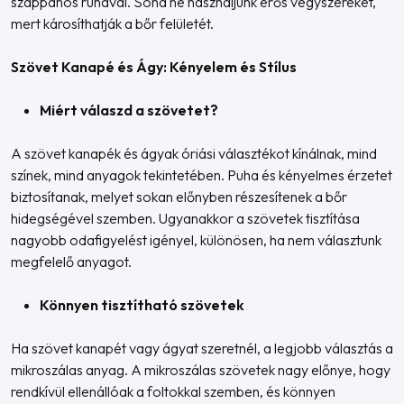
szappanos ruhával. Soha ne használjunk erős vegyszereket,
mert károsíthatják a bőr felületét.
Szövet Kanapé és Ágy: Kényelem és Stílus
Miért válaszd a szövetet?
A szövet kanapék és ágyak óriási választékot kínálnak, mind
színek, mind anyagok tekintetében. Puha és kényelmes érzetet
biztosítanak, melyet sokan előnyben részesítenek a bőr
hidegségével szemben. Ugyanakkor a szövetek tisztítása
nagyobb odafigyelést igényel, különösen, ha nem választunk
megfelelő anyagot.
Könnyen tisztítható szövetek
Ha szövet kanapét vagy ágyat szeretnél, a legjobb választás a
mikroszálas anyag. A mikroszálas szövetek nagy előnye, hogy
rendkívül ellenállóak a foltokkal szemben, és könnyen