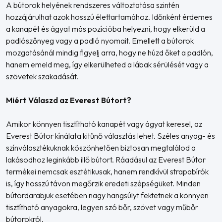
A bútorok helyének rendszeres változtatása szintén
hozzájárulhat azok hosszú élettartamához. Időnként érdemes
a kanapét és ágyat más pozícióba helyezni, hogy elkerüld a
padlószőnyeg vagy a padló nyomait. Emellett a bútorok
mozgatásánál mindig figyelj arra, hogy ne húzd őket a padlón,
hanem emeld meg, így elkerülheted a lábak sérülését vagy a
szövetek szakadását.
Miért Válaszd az Everest Bútort?
Amikor könnyen tisztítható kanapét vagy ágyat keresel, az
Everest Bútor kínálata kitűnő választás lehet. Széles anyag- és
színválasztékuknak köszönhetően biztosan megtalálod a
lakásodhoz leginkább illő bútort. Ráadásul az Everest Bútor
termékei nemcsak esztétikusak, hanem rendkívül strapabírók
is, így hosszú távon megőrzik eredeti szépségüket. Minden
bútordarabjuk esetében nagy hangsúlyt fektetnek a könnyen
tisztítható anyagokra, legyen szó bőr, szövet vagy műbőr
bútorokról.