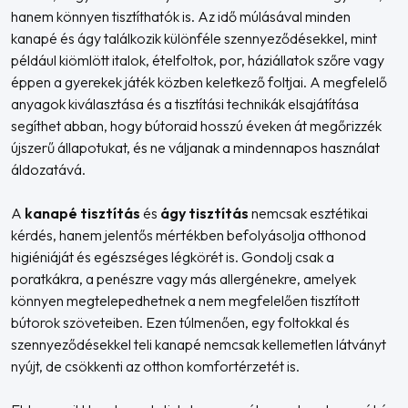
hanem könnyen tisztíthatók is. Az idő múlásával minden
kanapé és ágy találkozik különféle szennyeződésekkel, mint
például kiömlött italok, ételfoltok, por, háziállatok szőre vagy
éppen a gyerekek játék közben keletkező foltjai. A megfelelő
anyagok kiválasztása és a tisztítási technikák elsajátítása
segíthet abban, hogy bútoraid hosszú éveken át megőrizzék
újszerű állapotukat, és ne váljanak a mindennapos használat
áldozatává.
A
kanapé tisztítás
és
ágy tisztítás
nemcsak esztétikai
kérdés, hanem jelentős mértékben befolyásolja otthonod
higiéniáját és egészséges légkörét is. Gondolj csak a
poratkákra, a penészre vagy más allergénekre, amelyek
könnyen megtelepedhetnek a nem megfelelően tisztított
bútorok szöveteiben. Ezen túlmenően, egy foltokkal és
szennyeződésekkel teli kanapé nemcsak kellemetlen látványt
nyújt, de csökkenti az otthon komfortérzetét is.