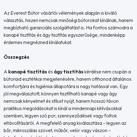
Az Everest Bútor vásárlói vélemények alapján is kiváló
választás, hiszen nemcsak minőségi bútorokat kínálnak, hanem
megbízható garanciális szolgáltatást is. Ha fontos számodra a
kanapé tisztítás és ágy tisztítás egyszerűsége, mindenképp
érdemes megnézned kínálatukat.
Összegzés
A
kanapé tisztítás
és
ágy tisztítás
kérdése nem csupán a
bútoraid esztétikai megjelenésére, hanem otthonod általános
komfortjára és higiéniai állapotára is nagy hatással van. Egy
jól megválasztott, könnyen tisztítható kanapé vagy ágy
nemcsak kényelmet és stílust nyújt, hanem hosszú távon
praktikus megoldásokat is kínál a mindennapi kihívásokkal
szemben, legyen szó por, szennyeződések vagy foltok
eltávolításáról. A megfelelő anyag kiválasztása – legyen az
bőr, mikroszálas szövet, műbőr, velúr vagy vászon –