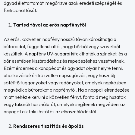
ágyad élettartamát, megőrizve azok eredeti szépségét és
funkcionalitását.
Tartsd távol az erős napfénytől
Az erős, közvetlen napfény hosszú távon károsíthatja a
bútoraidat, függetlenül attól, hogy bőrből vagy szövetből
készültek. A napfény UV-sugarai kifakíthatják a színeket, és a
bőr esetében kiszáradáshoz és repedezéshez vezethetnek.
Ezért érdemes a kanapédat és ágyadat olyan helyre tenni,
ahol kevésbé éri közvetlen napsugárzás, vagy használj
sötétítő függönyöket vagy redőnyöket, amelyek napközben
megvédik a bútorokat a napfénytől. Ha a nappali elrendezése
miatt nehéz elkerülni a közvetlen fényt, fontold meg huzatok
vagy takarók használatát, amelyek segítenek megvédeni az
anyagot a kifakulástól és az elhasználódástól.
Rendszeres tisztítás és ápolás