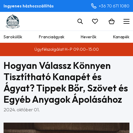
Ingyenes házhozszállítás
+36 70 671 1080
Sarokülők
Franciaágyak
Heverők
Kanapék
Ügyfélszolgálat H–P 09:00–15:00
Hogyan Válassz Könnyen
Tisztítható Kanapét és
Ágyat? Tippek Bőr, Szövet és
Egyéb Anyagok Ápolásához
2024. október 01.