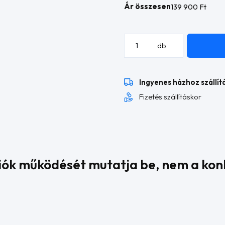
Ár összesen
139 900 Ft
Nexo
db
kanapé
mennyiség
Ingyenes házhoz szállít
Fizetés szállításkor
kciók működését mutatja be, nem a kon