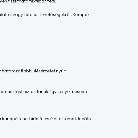
n tisztítható textilbőr fedi.
álatról vagy tárolási lehetőségekről. Kompakt
y határozottabb ülésérzetet nyújt.
látámasztást biztosítanak, így kényelmesebb
 kanapé teherbírását és élettartamát. Ideális