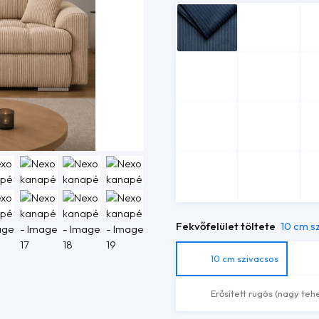
Fekvőfelület töltete
10 cm s
10 cm szivacsos
Erősített rugós (nagy teh