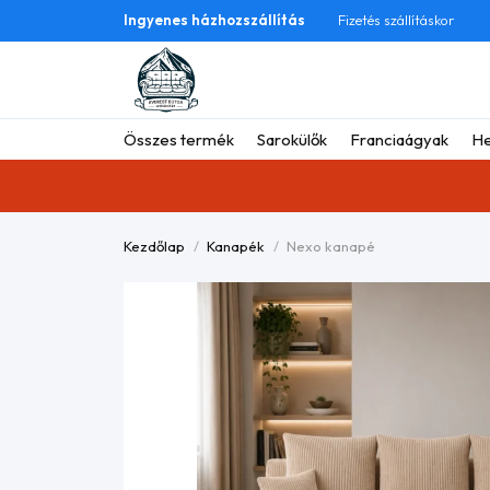
Ingyenes házhozszállítás
Fizetés szállításkor
Összes termék
Sarokülők
Franciaágyak
He
Kezdőlap
Kanapék
Nexo kanapé