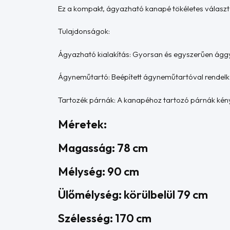
Ez a kompakt, ágyazható kanapé tökéletes választá
Tulajdonságok:
Ágyazható kialakítás: Gyorsan és egyszerűen ággyá
Ágyneműtartó: Beépített ágyneműtartóval rendelk
Tartozék párnák: A kanapéhoz tartozó párnák kény
Méretek:
Magasság: 78 cm
Mélység: 90 cm
Ülőmélység: körülbelül 79 cm
Szélesség: 170 cm