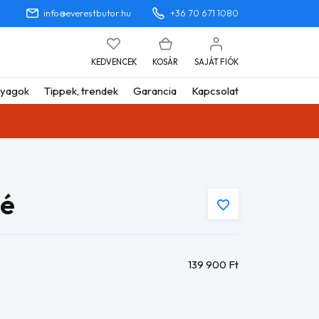
info@everestbutor.hu
+36 70 671 1080
KEDVENCEK
KOSÁR
SAJÁT FIÓK
yagok
Tippek, trendek
Garancia
Kapcsolat
pé
139 900
Ft