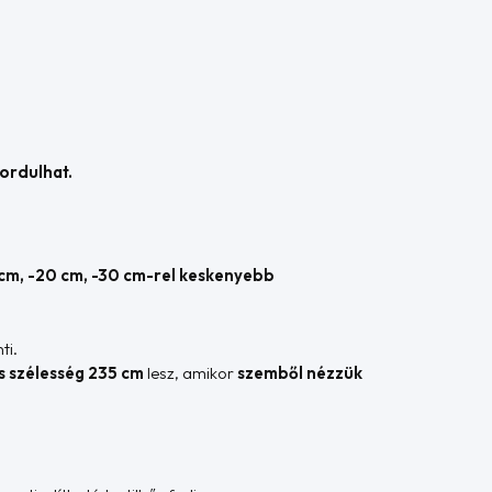
fordulhat.
 cm, -20 cm, -30 cm-rel keskenyebb
ti.
es szélesség 235 cm
lesz, amikor
szemből nézzük