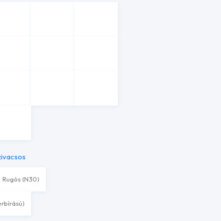
zivacsos
Rugós (N30)
erbírású)