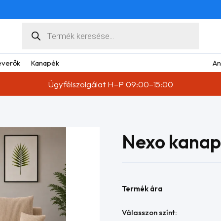
Products
search
verők
Kanapék
An
Ügyfélszolgálat H–P 09:00–15:00
Nexo kana
Termék ára
Válasszon színt: