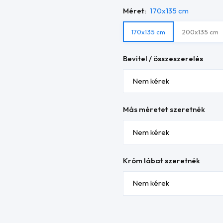
Méret:
170x135 cm
170x135 cm
200x135 cm
Bevitel / összeszerelés
Más méretet szeretnék
Króm lábat szeretnék