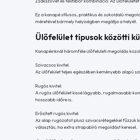
Zsákszövet és textilbőr kombináció: Az ülőfelületet
Ez a kanapé stílusos, praktikus és sokoldalú megol
méretével bármely helyiségben megállja a helyét.
Ülőfelület típusok közötti 
Kanapéinknál háromféle ülőfelületi megoldás közül 
Szivacsos kivitel:
Az ülőfelület teljes egészében keményebb alapú sziv
Rugós kivitel:
A rugós ülőfelület kissé lágyabb, rugalmasabb kom
hosszabb időre is.
Erősített rugós kivitel:
Az alap rugózatot plusz szivacsrétegekkel fűzzük 
választás, ha extra strapabíró megoldást keresel.