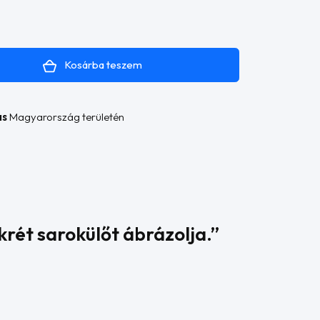
Kosárba teszem
ás
Magyarország területén
krét sarokülőt ábrázolja.”