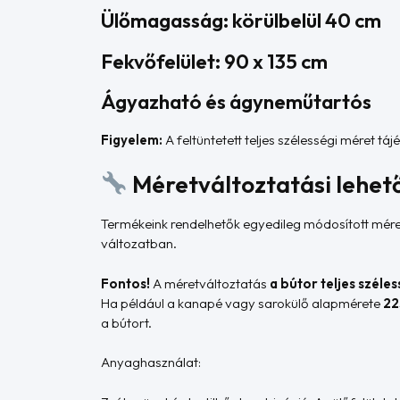
Ülőmagasság: körülbelül 40 cm
Fekvőfelület: 90 x 135 cm
Ágyazható és ágyneműtartós
Figyelem:
A feltüntetett teljes szélességi méret tá
Méretváltoztatási lehet
Termékeink rendelhetők egyedileg módosított mére
változatban.
Fontos!
A méretváltoztatás
a bútor teljes széle
Ha például a kanapé vagy sarokülő alapmérete
22
a bútort.
Anyaghasználat: