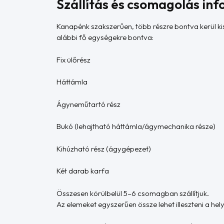
Szállítás és csomagolás inf
Kanapénk szakszerűen, több részre bontva kerül ki
alábbi fő egységekre bontva:
Fix ülőrész
Háttámla
Ágyneműtartó rész
Bukó (lehajtható háttámla/ágymechanika része)
Kihúzható rész (ágygépezet)
Két darab karfa
Összesen körülbelül 5–6 csomagban szállítjuk.
Az elemeket egyszerűen össze lehet illeszteni a hel