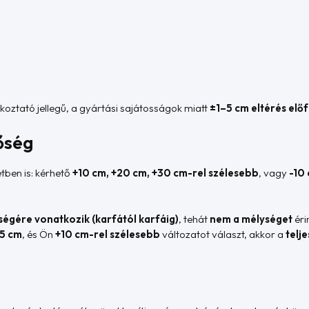
jékoztató jellegű, a gyártási sajátosságok miatt
±1–5 cm eltérés elő
őség
tben is: kérhető
+10 cm, +20 cm, +30 cm-rel szélesebb
, vagy
-10
sségére vonatkozik (karfától karfáig)
, tehát
nem a mélységet
érin
5 cm
, és Ön
+10 cm-rel szélesebb
változatot választ, akkor a
telj