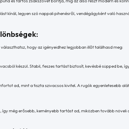
 puha és tartós zsákszövet borítja, míg az alsó részt modern és könnye
dást kínál, legyen szó nappali pihenésről, vendégágyként való haszn
különbségek:
választhatsz, hogy az igényeidhez legjobban illőt találhasd meg:
acsból készül. Stabil, feszes tartást biztosít, kevésbé süpped be, íg
fortot ad, mint a tiszta szivacsos kivitel. A rugók egyenletesebb a
ki, így még erősebb, keményebb tartást ad, miközben tovább növeli a