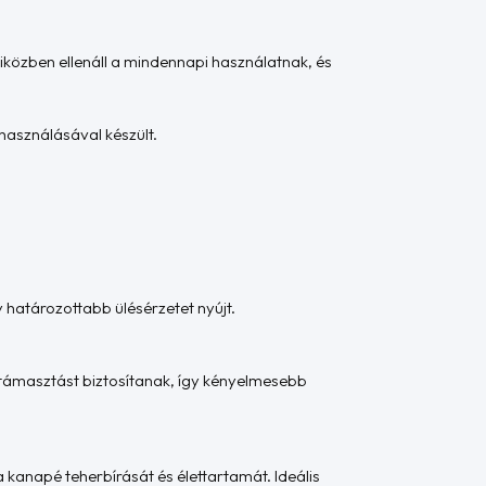
miközben ellenáll a mindennapi használatnak, és
használásával készült.
y határozottabb ülésérzetet nyújt.
látámasztást biztosítanak, így kényelmesebb
 kanapé teherbírását és élettartamát. Ideális