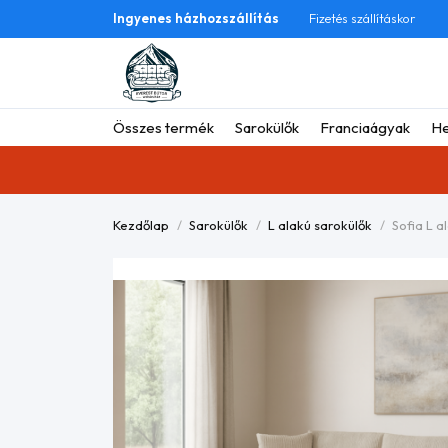
Ingyenes házhozszállítás
Fizetés szállításkor
Összes termék
Sarokülők
Franciaágyak
He
Kezdőlap
Sarokülők
L alakú sarokülők
Sofia L 