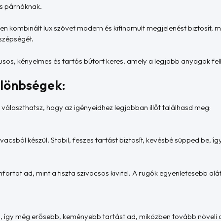
és párnáknak.
ben kombinált lux szövet modern és kifinomult megjelenést biztosít, 
szépségét.
lusos, kényelmes és tartós bútort keres, amely a legjobb anyagok fel
különbségek:
választhatsz, hogy az igényeidhez legjobban illőt találhasd meg:
acsból készül. Stabil, feszes tartást biztosít, kevésbé süpped be, íg
fortot ad, mint a tiszta szivacsos kivitel. A rugók egyenletesebb a
ki, így még erősebb, keményebb tartást ad, miközben tovább növeli a