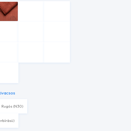
zivacsos
Rugós (N30)
erbírású)