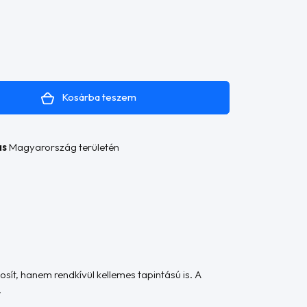
Kosárba teszem
ás
Magyarország területén
sít, hanem rendkívül kellemes tapintású is. A
.