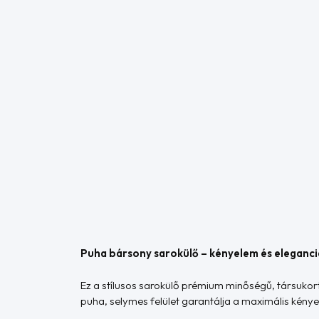
Puha bársony sarokülő – kényelem és eleganc
Ez a stílusos sarokülő prémium minőségű, társukort
puha, selymes felület garantálja a maximális kény