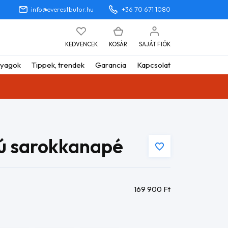
info@everestbutor.hu
+36 70 671 1080
KEDVENCEK
KOSÁR
SAJÁT FIÓK
yagok
Tippek, trendek
Garancia
Kapcsolat
kú sarokkanapé
169 900
Ft