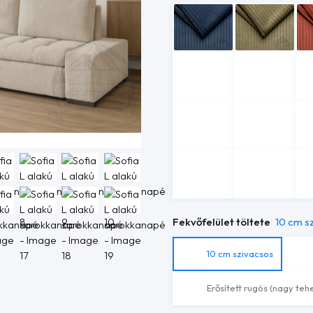
Fekvőfelület töltete
10 cm s
10 cm szivacsos
Erősített rugós (nagy teh