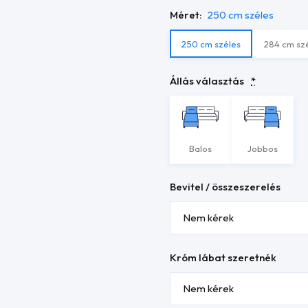
Méret:
250 cm széles
250 cm széles
284 cm sz
Állás választás
*
Balos
Jobbos
Bevitel / összeszerelés
Króm lábat szeretnék