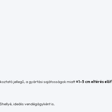
jékoztató jellegű, a gyártási sajátosságok miatt
±1–5 cm eltérés elő
hellyé, ideális vendégágyként is.