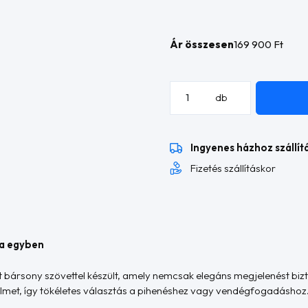
Ár összesen
169 900 Ft
Sofia
db
L
alakú
sarokkanapé
Ingyenes házhoz szállít
mennyiség
Fizetés szállításkor
ia egyben
 bársony szövettel készült, amely nemcsak elegáns megjelenést bizto
elmet, így tökéletes választás a pihenéshez vagy vendégfogadáshoz