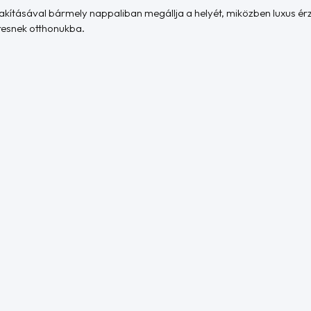
kításával bármely nappaliban megállja a helyét, miközben luxus érze
resnek otthonukba.