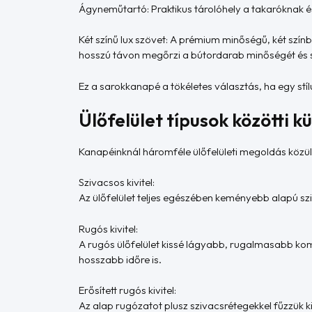
Ágyneműtartó: Praktikus tárolóhely a takaróknak 
Két színű lux szövet: A prémium minőségű, két szín
hosszú távon megőrzi a bútordarab minőségét és 
Ez a sarokkanapé a tökéletes választás, ha egy stí
Ülőfelület típusok közötti 
Kanapéinknál háromféle ülőfelületi megoldás közül 
Szivacsos kivitel:
Az ülőfelület teljes egészében keményebb alapú sziv
Rugós kivitel:
A rugós ülőfelület kissé lágyabb, rugalmasabb kom
hosszabb időre is.
Erősített rugós kivitel:
Az alap rugózatot plusz szivacsrétegekkel fűzzük 