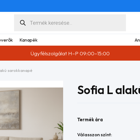
Products
search
verők
Kanapék
An
Ügyfélszolgálat H–P 09:00–15:00
alakú sarokkanapé
Sofia L ala
Termék ára
Válasszon színt: