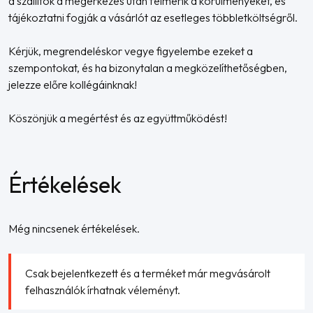
a szállítók a megérkezés után felmérik a körülményeket, és
tájékoztatni fogják a vásárlót az esetleges többletköltségről.
Kérjük, megrendeléskor vegye figyelembe ezeket a
szempontokat, és ha bizonytalan a megközelíthetőségben,
jelezze előre kollégáinknak!
Köszönjük a megértést és az együttműködést!
Értékelések
Még nincsenek értékelések.
Csak bejelentkezett és a terméket már megvásárolt
felhasználók írhatnak véleményt.