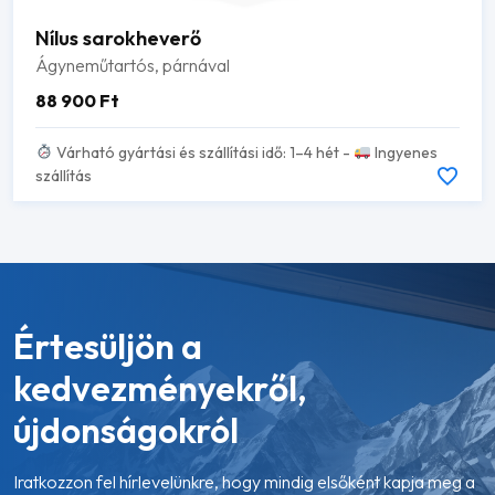
Nílus sarokheverő
Ágyneműtartós, párnával
88 900
Ft
Várható gyártási és szállítási idő: 1–4 hét -
Ingyenes
szállítás
Értesüljön a
kedvezményekről,
újdonságokról
Iratkozzon fel hírlevelünkre, hogy mindig elsőként kapja meg a