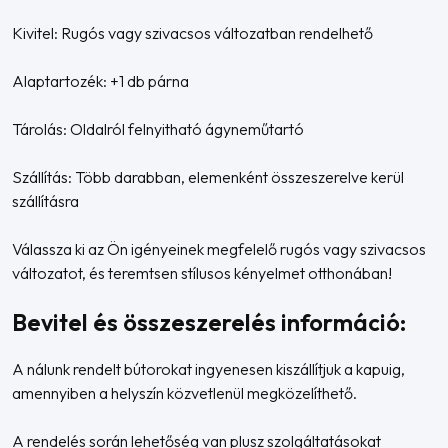
Kivitel: Rugós vagy szivacsos változatban rendelhető
Alaptartozék: +1 db párna
Tárolás: Oldalról felnyitható ágyneműtartó
Szállítás: Több darabban, elemenként összeszerelve kerül
szállításra
Válassza ki az Ön igényeinek megfelelő rugós vagy szivacsos
változatot, és teremtsen stílusos kényelmet otthonában!
Bevitel és összeszerelés információ:
A nálunk rendelt bútorokat ingyenesen kiszállítjuk a kapuig,
amennyiben a helyszín közvetlenül megközelíthető.
A rendelés során lehetőség van plusz szolgáltatásokat