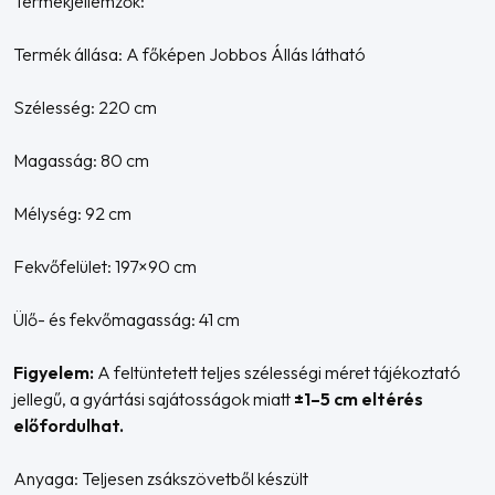
Termékjellemzők:
Termék állása: A főképen Jobbos Állás látható
Szélesség: 220 cm
Magasság: 80 cm
Mélység: 92 cm
Fekvőfelület: 197×90 cm
Ülő- és fekvőmagasság: 41 cm
Figyelem:
A feltüntetett teljes szélességi méret tájékoztató
jellegű, a gyártási sajátosságok miatt
±1–5 cm eltérés
előfordulhat.
Anyaga: Teljesen zsákszövetből készült