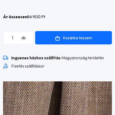
Ár összesen
84 900 Ft
Emese
Kosárba teszem
db
sarokheverő
mennyiség
Ingyenes házhoz szállítás
Magyarország területén
Fizetés szállításkor