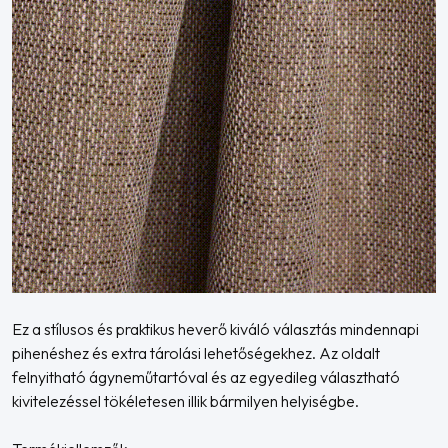
Ez a stílusos és praktikus heverő kiváló választás mindennapi
pihenéshez és extra tárolási lehetőségekhez. Az oldalt
felnyitható ágyneműtartóval és az egyedileg választható
kivitelezéssel tökéletesen illik bármilyen helyiségbe.