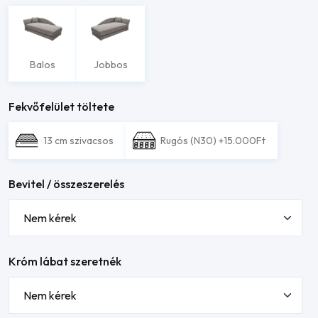
Balos
Jobbos
Fekvőfelület töltete
13 cm szivacsos
Rugós (N30) +15.000Ft
Bevitel / összeszerelés
Króm lábat szeretnék