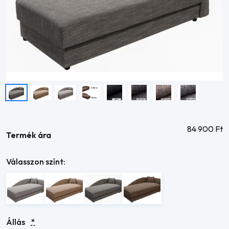
84 900
Ft
Termék ára
Válasszon színt:
Állás
*