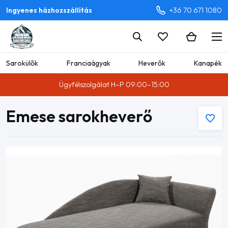
Ingyenes házhozszállítás
+36 70 671 1080
Sarokülők
Franciaágyak
Heverők
Kanapék
Ügyfélszolgálat H–P 09:00–15:00
Emese sarokheverő