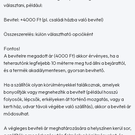
választani, például:
Bevitel: +4000 Ft (pl. családi házba való bevitel)
Összeszerelés: külön választható opcióként
Fontos!
A bevitelre megadott ár (4000 Ft) akkor érvényes, ha a
teherautónk legfeljebb 10 méterre meg tud állni a bejárattól,
és a termék akadálymentesen, gyorsan bevihető.
Ha a szállítók olyan körülményekkel találkoznak, amelyek
bonyolítják vagy megnehezítik a bevitelt (például hosszú
folyosók, lépcsők, erkélyeken át történő mozgatás, vagy a
kerti ház, udvar távoli végébe való szállítás), akkor a beviteli ár
módosulhat.
A végleges beviteli ár meghatározására a helyszínen kerül sor,