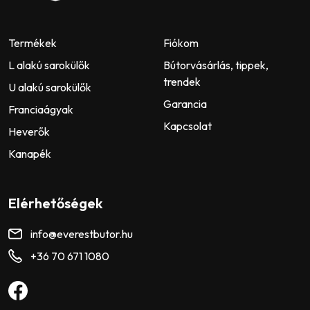
Termékek
Fiókom
L alakú sarokülők
Bútorvásárlás, tippek,
trendek
U alakú sarokülők
Garancia
Franciaágyak
Kapcsolat
Heverők
Kanapék
Elérhetőségek
info@everestbutor.hu
+36 70 671 1080