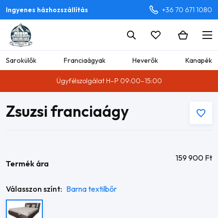
Ingyenes házhozszállítás
+36 70 671 1080
Sarokülők
Franciaágyak
Heverők
Kanapék
Ügyfélszolgálat H–P 09:00–15:00
Zsuzsi franciaágy
159 900
Ft
Termék ára
Válasszon színt:
Barna textilbőr