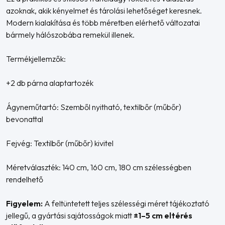
azoknak, akik kényelmet és tárolási lehetőséget keresnek.
Modern kialakítása és több méretben elérhető változatai
bármely hálószobába remekül illenek.
Termékjellemzők:
+2 db párna alaptartozék
Ágyneműtartó: Szemből nyitható, textilbőr (műbőr)
bevonattal
Fejvég: Textilbőr (műbőr) kivitel
Méretválaszték: 140 cm, 160 cm, 180 cm szélességben
rendelhető
Figyelem:
A feltüntetett teljes szélességi méret tájékoztató
jellegű, a gyártási sajátosságok miatt
±1–5 cm eltérés