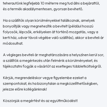
teherautónk legfeljebb 10 méterre meg tud állni a bejárattól,
és a termék akadálymentesen, gyorsan bevihető.
Ha a szállítók olyan körülményekkel találkoznak, amelyek
bonyolítják vagy megnehezítik a bevitelt (például hosszú
folyosók, lépcsők, erkélyeken át történő mozgatás, vagy a
kerti ház, udvar távoli végébe való szállítás), akkor a beviteli ár
módosulhat.
A végleges beviteli ár meghatározására a helyszínen kerül sor,
a szállítók a megérkezés után felmérik a körülményeket, és
tájékoztatni fogják a vásárlót az esetleges többletköltségről.
Kérjük, megrendeléskor vegye figyelembe ezeket a
szempontokat, és ha bizonytalan a megközelíthetőségben,
jelezze előre kollégáinknak!
Köszönjük a megértést és az együttműködést!