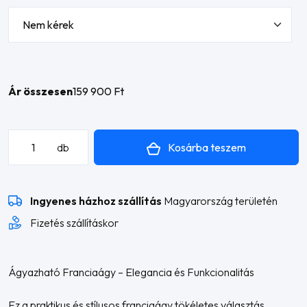
Ár összesen
159 900 Ft
Zsuzsi
Kosárba teszem
db
franciaágy
mennyiség
Ingyenes házhoz szállítás
Magyarország területén
Fizetés szállításkor
Ágyazható Franciaágy – Elegancia és Funkcionalitás
Ez a praktikus és stílusos franciaágy tökéletes választás