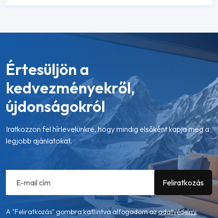
Értesüljön a
kedvezményekről,
újdonságokról
Iratkozzon fel hírlevelünkre, hogy mindig elsőként kapja meg a
legjobb ajánlatokat.
A "Feliratkozás" gombra kattintva alfogadom az
adatvédelmi