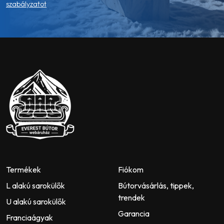
szabályzatot
Termékek
Fiókom
L alakú sarokülők
Bútorvásárlás, tippek,
trendek
U alakú sarokülők
Garancia
Franciaágyak