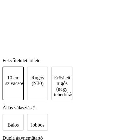
Fekvőfelület töltete
10 cm
Rugós
Erősített
szivacsos
(N30)
rugós
(nagy
teherbírású)
Állás választás
*
Balos
Jobbos
Dupla ágyneműtartó