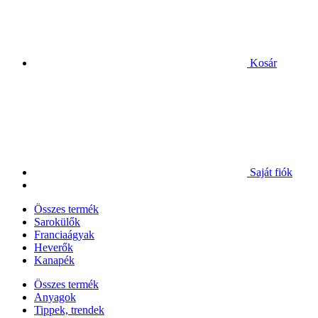
Kosár
Saját fiók
Összes termék
Sarokülők
Franciaágyak
Heverők
Kanapék
Összes termék
Anyagok
Tippek, trendek