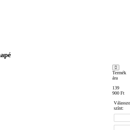
napé
Termék
ára
139
900
Ft
Válassz
színt: