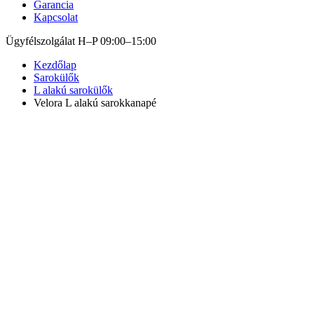
Garancia
Kapcsolat
Ügyfélszolgálat H–P 09:00–15:00
Kezdőlap
Sarokülők
L alakú sarokülők
Velora L alakú sarokkanapé