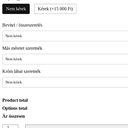
Nem kérek
Kérek (+15 000 Ft)
Bevitel / összeszerelés
Más méretet szeretnék
Króm lábat szeretnék
Product total
Options total
Ár összesen
Velora