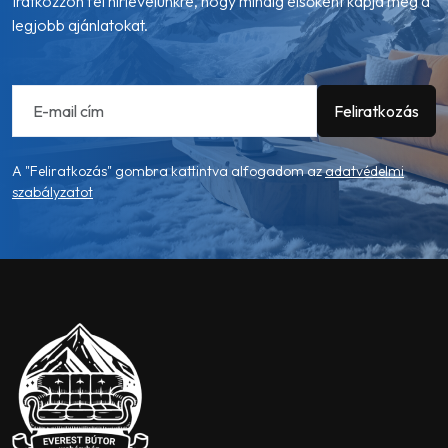
Iratkozzon fel hírlevelünkre, hogy mindig elsőként kapja meg a
legjobb ajánlatokat.
A "Feliratkozás" gombra kattintva alfogadom az
adatvédelmi
szabályzatot