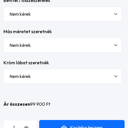
Bevitel / összeszerelés
Más méretet szeretnék
Króm lábat szeretnék
Ár összesen
99 900 Ft
Gino
Kosárba teszem
db