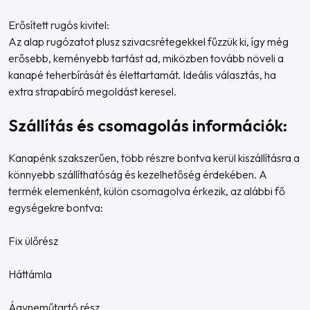
Erősített rugós kivitel:
Az alap rugózatot plusz szivacsrétegekkel fűzzük ki, így még
erősebb, keményebb tartást ad, miközben tovább növeli a
kanapé teherbírását és élettartamát. Ideális választás, ha
extra strapabíró megoldást keresel.
Szállítás és csomagolás információk:
Kanapénk szakszerűen, több részre bontva kerül kiszállításra a
könnyebb szállíthatóság és kezelhetőség érdekében. A
termék elemenként, külön csomagolva érkezik, az alábbi fő
egységekre bontva:
Fix ülőrész
Háttámla
Ágyneműtartó rész