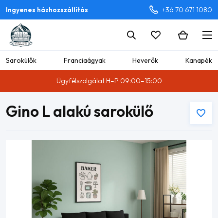
Ingyenes házhozszállítás
+36 70 671 1080
Sarokülők
Franciaágyak
Heverők
Kanapék
Ügyfélszolgálat H–P 09:00–15:00
Gino L alakú sarokülő