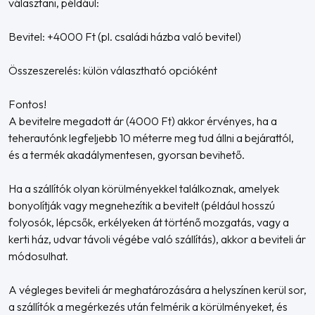
választani, például:
Bevitel: +4000 Ft (pl. családi házba való bevitel)
Összeszerelés: külön választható opcióként
Fontos!
A bevitelre megadott ár (4000 Ft) akkor érvényes, ha a
teherautónk legfeljebb 10 méterre meg tud állni a bejárattól,
és a termék akadálymentesen, gyorsan bevihető.
Ha a szállítók olyan körülményekkel találkoznak, amelyek
bonyolítják vagy megnehezítik a bevitelt (például hosszú
folyosók, lépcsők, erkélyeken át történő mozgatás, vagy a
kerti ház, udvar távoli végébe való szállítás), akkor a beviteli ár
módosulhat.
A végleges beviteli ár meghatározására a helyszínen kerül sor,
a szállítók a megérkezés után felmérik a körülményeket, és