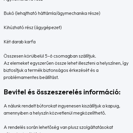
Bukó (lehajtható háttámla/ágymechanika része)
Kihúzható rész (ágygépezet)
Két darab karfa
Összesen körülbelül 5–6 csomagban szállítjuk.
Az elemeket egyszerűen össze lehet illeszteni a helyszínen, így
biztosítjuk a termék biztonságos érkezését és a
problémamentes beállítást.
Bevitel és összeszerelés információ:
A nálunk rendelt bútorokat ingyenesen kiszállítjuk a kapuig,
amennyiben a helyszín közvetlenül megközelíthető.
A rendelés során lehetőség van plusz szolgáltatásokat