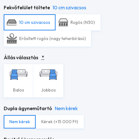
Fekvőfelület töltete
10 cm szivacsos
10 cm szivacsos
Rugós (N30)
Erősített rugós (nagy teherbírású)
Állás választás
*
Balos
Jobbos
Dupla ágyneműtartó
Nem kérek
Nem kérek
Kérek (+15 000 Ft)