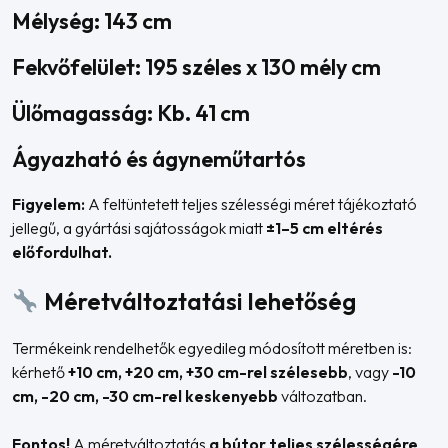
Mélység: 143 cm
Fekvőfelület: 195 széles x 130 mély cm
Ülőmagasság: Kb. 41 cm
Ágyazható és ágyneműtartós
Figyelem:
A feltüntetett teljes szélességi méret tájékoztató
jellegű, a gyártási sajátosságok miatt
±1–5 cm eltérés
előfordulhat.
Méretváltoztatási lehetőség
Termékeink rendelhetők egyedileg módosított méretben is:
kérhető
+10 cm, +20 cm, +30 cm-rel szélesebb
, vagy
-10
cm, -20 cm, -30 cm-rel keskenyebb
változatban.
Fontos!
A méretváltoztatás
a bútor teljes szélességére