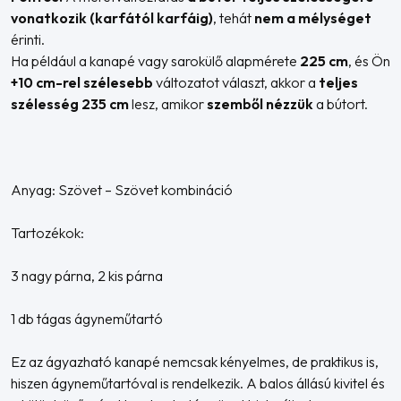
vonatkozik (karfától karfáig)
, tehát
nem a mélységet
érinti.
Ha például a kanapé vagy sarokülő alapmérete
225 cm
, és Ön
+10 cm-rel szélesebb
változatot választ, akkor a
teljes
szélesség 235 cm
lesz, amikor
szemből nézzük
a bútort.
Anyag: Szövet – Szövet kombináció
Tartozékok:
3 nagy párna, 2 kis párna
1 db tágas ágyneműtartó
Ez az ágyazható kanapé nemcsak kényelmes, de praktikus is,
hiszen ágyneműtartóval is rendelkezik. A balos állású kivitel és