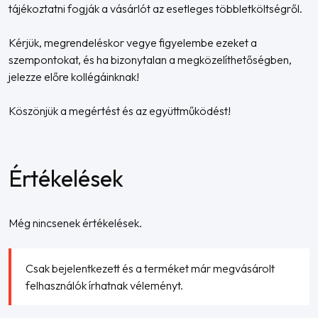
tájékoztatni fogják a vásárlót az esetleges többletköltségről.
Kérjük, megrendeléskor vegye figyelembe ezeket a
szempontokat, és ha bizonytalan a megközelíthetőségben,
jelezze előre kollégáinknak!
Köszönjük a megértést és az együttműködést!
Értékelések
Még nincsenek értékelések.
Csak bejelentkezett és a terméket már megvásárolt
felhasználók írhatnak véleményt.