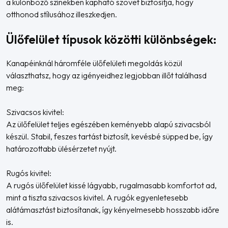
a különböző színekben kapható szövet biztosítja, hogy
otthonod stílusához illeszkedjen.
Ülőfelület típusok közötti különbségek:
Kanapéinknál háromféle ülőfelületi megoldás közül
választhatsz, hogy az igényeidhez legjobban illőt találhasd
meg:
Szivacsos kivitel:
Az ülőfelület teljes egészében keményebb alapú szivacsból
készül. Stabil, feszes tartást biztosít, kevésbé süpped be, így
határozottabb ülésérzetet nyújt.
Rugós kivitel:
A rugós ülőfelület kissé lágyabb, rugalmasabb komfortot ad,
mint a tiszta szivacsos kivitel. A rugók egyenletesebb
alátámasztást biztosítanak, így kényelmesebb hosszabb időre
is.