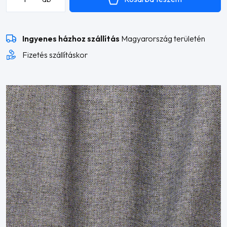
L
alakú
sarokülő
Ingyenes házhoz szállítás
Magyarország területén
mennyiség
Fizetés szállításkor