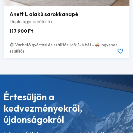
Anett L alakú sarokkanapé
Dupla ágyneműtartó
117 900
Ft
Várható gyártási és szállítási idő: 1–4 hét -
Ingyenes
szállítás
Értesüljön a
kedvezményekről,
újdonságokról