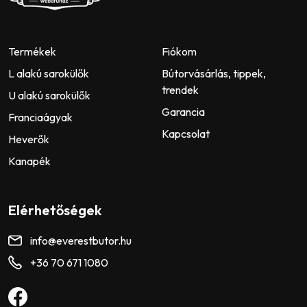
Termékek
Fiókom
L alakú sarokülők
Bútorvásárlás, tippek,
trendek
U alakú sarokülők
Garancia
Franciaágyak
Kapcsolat
Heverők
Kanapék
Elérhetőségek
info@everestbutor.hu
+36 70 671 1080