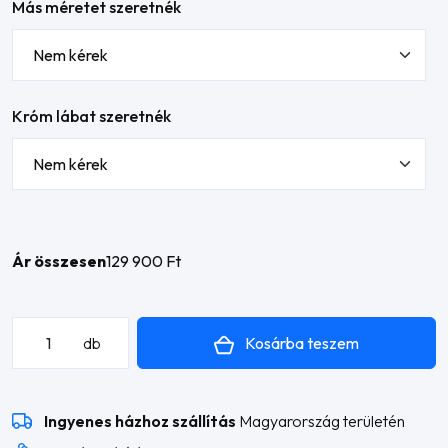
Más méretet szeretnék
Króm lábat szeretnék
Ár összesen
129 900 Ft
Angelika
Kosárba teszem
db
kanapé
mennyiség
Ingyenes házhoz szállítás
Magyarország területén