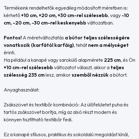
Termékeink rendelhetők egyedileg módosított méretben is:
kérhető
+10 cm, +20 cm, +30 cm-rel szélesebb
, vagy
-10
cm, -20 cm, -30 cm-rel keskenyebb
változatban.
Fontos!
A méretváltoztatás
a bútor teljes szélességére
vonatkozik (karfától karfáig)
, tehát
nem a mélységet
érinti.
Ha például a kanapé vagy sarokülő alapmérete
225 cm
, és Ön
+10 cm-rel szélesebb
változatot választ, akkor a
teljes
szélesség 235 cm
lesz, amikor
szemből nézzük
a bútort.
Anyaghasználat:
Zsákszövet és textilbőr kombináció: Az ülőfelületet puha és
tartós zsákszövet borítja, míg az alsó részt modern és
könnyen tisztítható textilbőr fedi.
Ez a kanapé stílusos, praktikus és sokoldalú megoldást kínál,