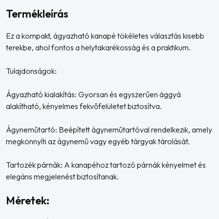
Termékleírás
Ez a kompakt, ágyazható kanapé tökéletes választás kisebb
terekbe, ahol fontos a helytakarékosság és a praktikum.
Tulajdonságok:
Ágyazható kialakítás: Gyorsan és egyszerűen ággyá
alakítható, kényelmes fekvőfelületet biztosítva.
Ágyneműtartó: Beépített ágyneműtartóval rendelkezik, amely
megkönnyíti az ágynemű vagy egyéb tárgyak tárolását.
Tartozék párnák: A kanapéhoz tartozó párnák kényelmet és
elegáns megjelenést biztosítanak.
Méretek: