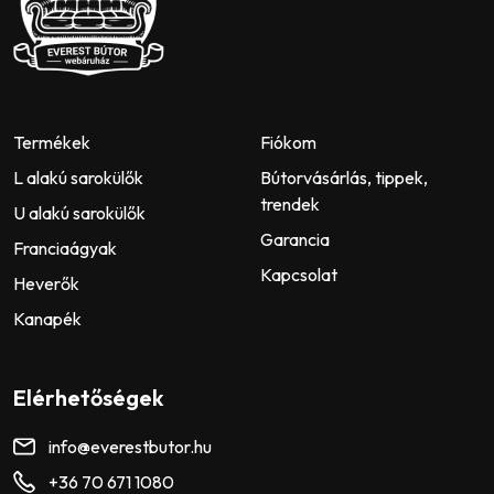
Termékek
Fiókom
L alakú sarokülők
Bútorvásárlás, tippek,
trendek
U alakú sarokülők
Garancia
Franciaágyak
Kapcsolat
Heverők
Kanapék
Elérhetőségek
info@everestbutor.hu
+36 70 671 1080