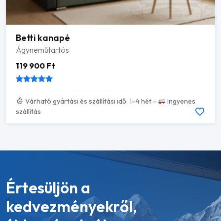
Betti kanapé
Ágyneműtartós
119 900
Ft
Értékelés:
Várható gyártási és szállítási idő: 1–4 hét -
Ingyenes
/ 5
szállítás
Értesüljön a
kedvezményekről,