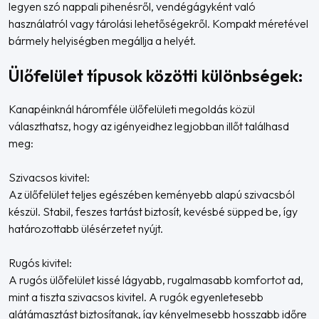
legyen szó nappali pihenésről, vendégágyként való
használatról vagy tárolási lehetőségekről. Kompakt méretével
bármely helyiségben megállja a helyét.
Ülőfelület típusok közötti különbségek:
Kanapéinknál háromféle ülőfelületi megoldás közül
választhatsz, hogy az igényeidhez legjobban illőt találhasd
meg:
Szivacsos kivitel:
Az ülőfelület teljes egészében keményebb alapú szivacsból
készül. Stabil, feszes tartást biztosít, kevésbé süpped be, így
határozottabb ülésérzetet nyújt.
Rugós kivitel:
A rugós ülőfelület kissé lágyabb, rugalmasabb komfortot ad,
mint a tiszta szivacsos kivitel. A rugók egyenletesebb
alátámasztást biztosítanak, így kényelmesebb hosszabb időre