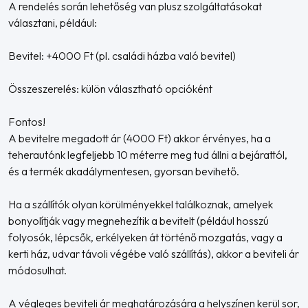
A rendelés során lehetőség van plusz szolgáltatásokat
választani, például:
Bevitel: +4000 Ft (pl. családi házba való bevitel)
Összeszerelés: külön választható opcióként
Fontos!
A bevitelre megadott ár (4000 Ft) akkor érvényes, ha a
teherautónk legfeljebb 10 méterre meg tud állni a bejárattól,
és a termék akadálymentesen, gyorsan bevihető.
Ha a szállítók olyan körülményekkel találkoznak, amelyek
bonyolítják vagy megnehezítik a bevitelt (például hosszú
folyosók, lépcsők, erkélyeken át történő mozgatás, vagy a
kerti ház, udvar távoli végébe való szállítás), akkor a beviteli ár
módosulhat.
A végleges beviteli ár meghatározására a helyszínen kerül sor,