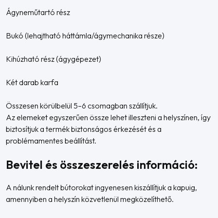
Ágyneműtartó rész
Bukó (lehajtható háttámla/ágymechanika része)
Kihúzható rész (ágygépezet)
Két darab karfa
Összesen körülbelül 5–6 csomagban szállítjuk.
Az elemeket egyszerűen össze lehet illeszteni a helyszínen, így
biztosítjuk a termék biztonságos érkezését és a
problémamentes beállítást.
Bevitel és összeszerelés információ:
A nálunk rendelt bútorokat ingyenesen kiszállítjuk a kapuig,
amennyiben a helyszín közvetlenül megközelíthető.