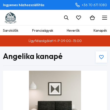
Ingyenes házhozszállítás
+36 70 671 1080
Sarokülők
Franciaágyak
Heverők
Kanapék
Ügyfélszolgálat H–P 09:00–15:00
Angelika kanapé