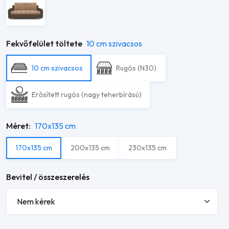
Fekvőfelület töltete
10 cm szivacsos
10 cm szivacsos
Rugós (N30)
Erősített rugós (nagy teherbírású)
Méret:
170x135 cm
170x135 cm
200x135 cm
230x135 cm
Bevitel / összeszerelés