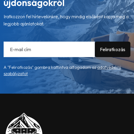
újdonságokról
Iratkozzon fel hírlevelünkre, hogy mindig elsőként kapja meg a
legjobb ajánlatokat.
A "Feliratkozás" gombra kattintva alfogadom az
adatvédelmi
szabályzatot