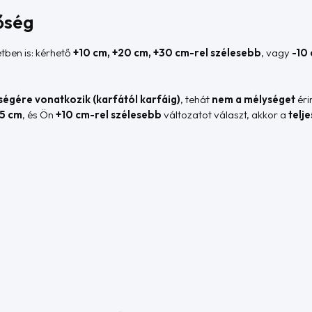
őség
tben is: kérhető
+10 cm, +20 cm, +30 cm-rel szélesebb
, vagy
-10
sségére vonatkozik (karfától karfáig)
, tehát
nem a mélységet
érin
5 cm
, és Ön
+10 cm-rel szélesebb
változatot választ, akkor a
telj