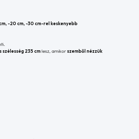
 cm, -20 cm, -30 cm-rel keskenyebb
ti.
es szélesség 235 cm
lesz, amikor
szemből nézzük