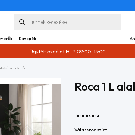
Products
search
verők
Kanapék
An
Ügyfélszolgálat H–P 09:00–15:00
alakú sarokülő
Roca 1 L ala
Termék ára
Válasszon színt: