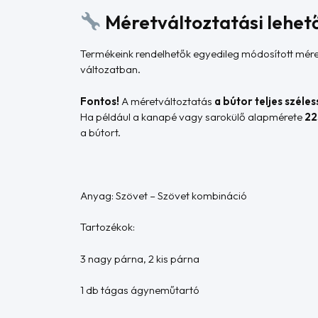
Méretváltoztatási lehet
Termékeink rendelhetők egyedileg módosított mére
változatban.
Fontos!
A méretváltoztatás
a bútor teljes széle
Ha például a kanapé vagy sarokülő alapmérete
22
a bútort.
Anyag: Szövet – Szövet kombináció
Tartozékok:
3 nagy párna, 2 kis párna
1 db tágas ágyneműtartó