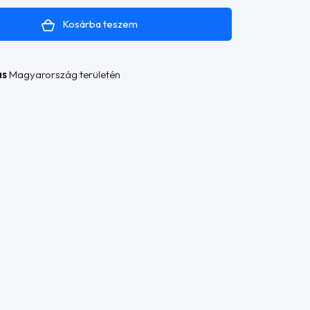
Kosárba teszem
ás
Magyarország területén