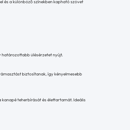
tel és a különböző színekben kapható szövet
y határozottabb ülésérzetet nyújt.
látámasztást biztosítanak, így kényelmesebb
 kanapé teherbírását és élettartamát. Ideális