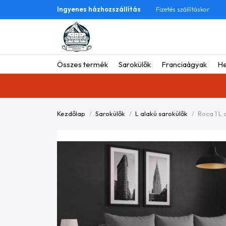
Ingyenes házhozszállítás
Fizetés szállításkor
Összes termék
Sarokülők
Franciaágyak
He
Kezdőlap
Sarokülők
L alakú sarokülők
Roca 1 L 