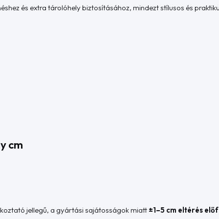
hez és extra tárolóhely biztosításához, mindezt stílusos és praktikus
ly cm
jékoztató jellegű, a gyártási sajátosságok miatt
±1–5 cm eltérés elő