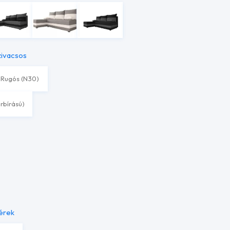
zivacsos
Rugós (N30)
erbírású)
érek