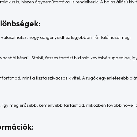
ikus is, hiszen ágyneműtartóval is rendelkezik. A balos állású kivi
különbségek:
választhatsz, hogy az igényeidhez legjobban illőt találhasd meg:
acsból készül. Stabil, feszes tartást biztosít, kevésbé süpped be, íg
fortot ad, mint a tiszta szivacsos kivitel. A rugók egyenletesebb a
ki, így még erősebb, keményebb tartást ad, miközben tovább növeli a
ormációk: