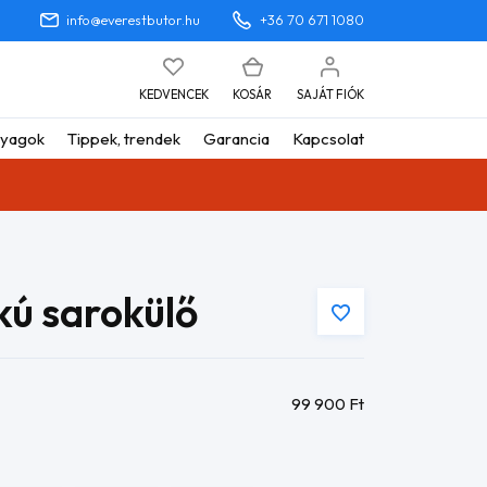
info@everestbutor.hu
+36 70 671 1080
KEDVENCEK
KOSÁR
SAJÁT FIÓK
yagok
Tippek, trendek
Garancia
Kapcsolat
kú sarokülő
99 900
Ft