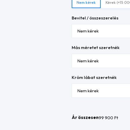
Nem kérek
Kérek (+15 00
Bevitel / összeszerelés
Más méretet szeretnék
Króm lábat szeretnék
Ár összesen
99 900 Ft