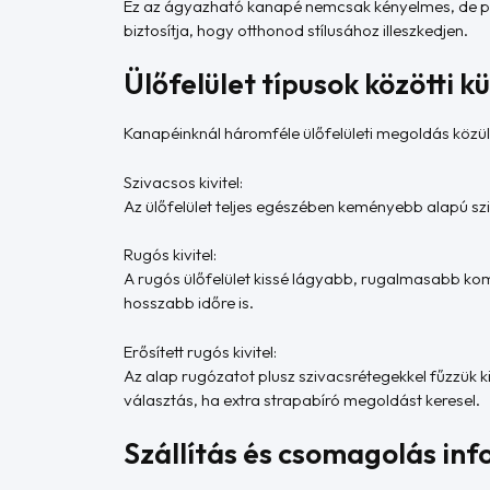
Ez az ágyazható kanapé nemcsak kényelmes, de prakt
biztosítja, hogy otthonod stílusához illeszkedjen.
Ülőfelület típusok közötti 
Kanapéinknál háromféle ülőfelületi megoldás közül 
Szivacsos kivitel:
Az ülőfelület teljes egészében keményebb alapú sziv
Rugós kivitel:
A rugós ülőfelület kissé lágyabb, rugalmasabb kom
hosszabb időre is.
Erősített rugós kivitel:
Az alap rugózatot plusz szivacsrétegekkel fűzzük 
választás, ha extra strapabíró megoldást keresel.
Szállítás és csomagolás inf