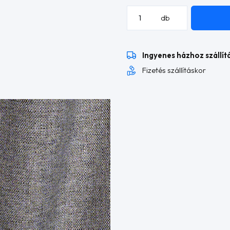
Roca
db
1
L
alakú
Ingyenes házhoz szállít
sarokülő
mennyiség
Fizetés szállításkor