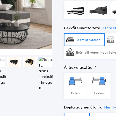
Fekvőfelület töltete
10 cm s
10 cm szivacsos
Erősített rugós (nagy teh
Állás választás
*
Balos
Jobbos
Dupla ágyneműtartó
Nem k