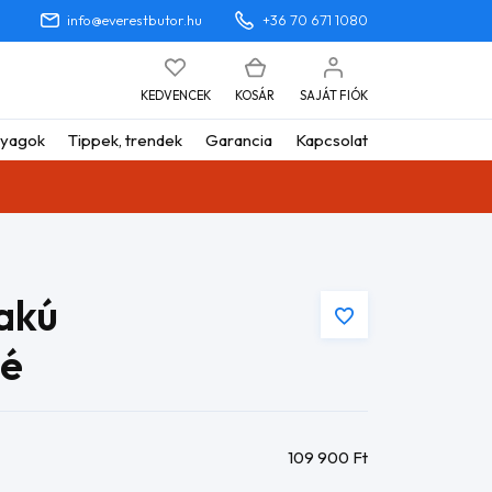
info@everestbutor.hu
+36 70 671 1080
KEDVENCEK
KOSÁR
SAJÁT FIÓK
yagok
Tippek, trendek
Garancia
Kapcsolat
akú
pé
109 900
Ft