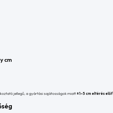
ly cm
jékoztató jellegű, a gyártási sajátosságok miatt
±1–5 cm eltérés elő
őség