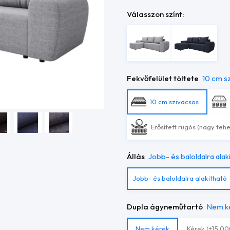
Válasszon színt:
Fekvőfelület töltete
10 cm s
10 cm szivacsos
Erősített rugós (nagy teh
Állás
Jobb- és baloldalra alak
Jobb- és baloldalra alakitható
Dupla ágyneműtartó
Nem k
Nem kérek
Kérek (+15 00