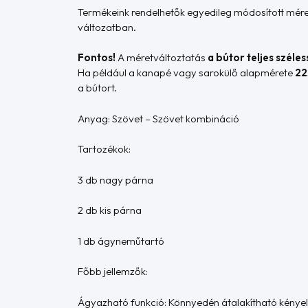
Termékeink rendelhetők egyedileg módosított mére
változatban.
Fontos!
A méretváltoztatás
a bútor teljes széle
Ha például a kanapé vagy sarokülő alapmérete
22
a bútort.
Anyag: Szövet – Szövet kombináció
Tartozékok:
3 db nagy párna
2 db kis párna
1 db ágyneműtartó
Főbb jellemzők:
Ágyazható funkció: Könnyedén átalakítható kényel