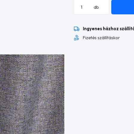
Denton
db
L
alakú
sarokkanapé
Ingyenes házhoz szállít
mennyiség
Fizetés szállításkor