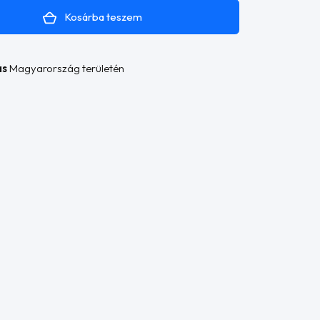
Kosárba teszem
ás
Magyarország területén