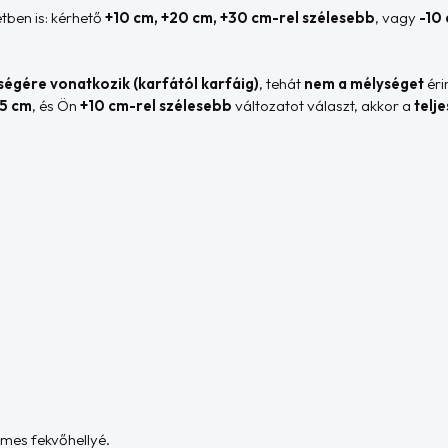
tben is: kérhető
+10 cm, +20 cm, +30 cm-rel szélesebb
, vagy
-10
sségére vonatkozik (karfától karfáig)
, tehát
nem a mélységet
érin
5 cm
, és Ön
+10 cm-rel szélesebb
változatot választ, akkor a
telj
mes fekvőhellyé.