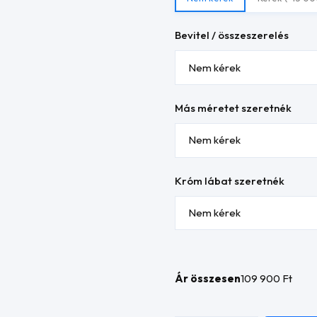
Bevitel / összeszerelés
Más méretet szeretnék
Króm lábat szeretnék
Ár összesen
109 900 Ft