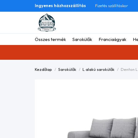
Ingyenes házhozszállítás
Fizetés szállításkor
Összes termék
Sarokülők
Franciaágyak
He
Kezdőlap
Sarokülők
L alakú sarokülők
Denton L