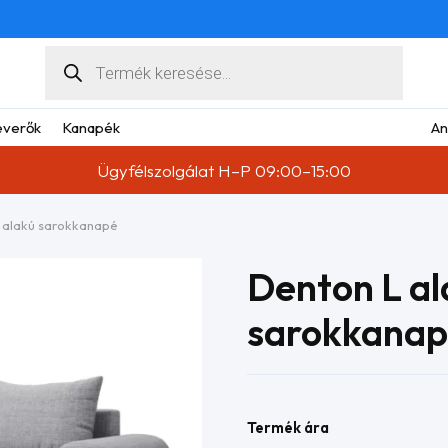
Products
search
verők
Kanapék
An
Ügyfélszolgálat H–P 09:00–15:00
 alakú sarokkanapé
Denton L al
sarokkana
Termék ára