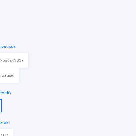
zivacsos
Rugós (N30)
erbírású)
itható
érek
0 Ft)