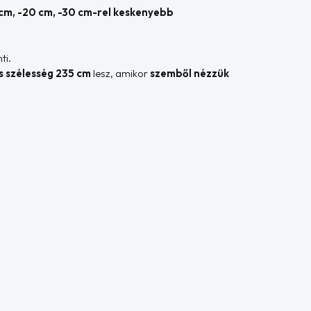
 cm, -20 cm, -30 cm-rel keskenyebb
ti.
es szélesség 235 cm
lesz, amikor
szemből nézzük