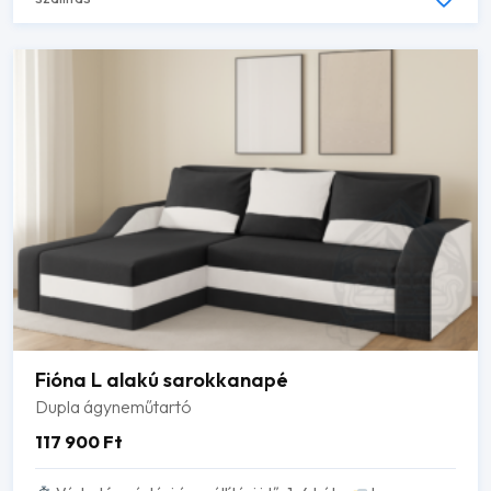
Fióna L alakú sarokkanapé
Dupla ágyneműtartó
117 900
Ft