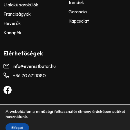
trendek
U alakú sarokülők
Garancia
Franciaágyak
Kapcsolat
Heverők
Kanapék
Elérhetőségek
info@everestbutor.hu
+36 70 671 1080
A weboldalon a minőségi felhasználói élmény érdekében sütiket
©2026 www.everestbutor.hu
ÁSZF
használunk.
Elfogad