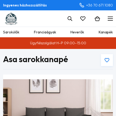
Ingyenes házhozszállítás
+36 70 671 1080
Sarokülők
Franciaágyak
Heverők
Kanapék
Ügyfélszolgálat H–P 09:00–15:00
Asa sarokkanapé