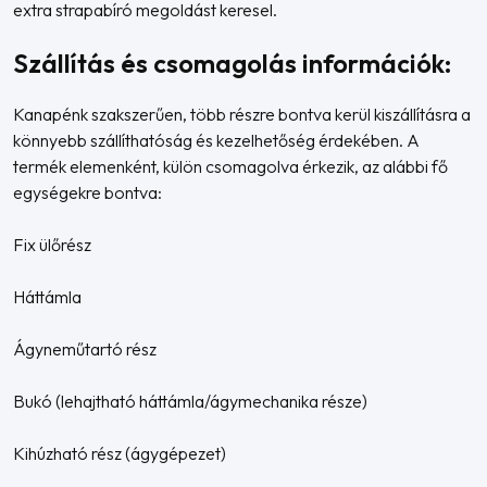
extra strapabíró megoldást keresel.
Szállítás és csomagolás információk:
Kanapénk szakszerűen, több részre bontva kerül kiszállításra a
könnyebb szállíthatóság és kezelhetőség érdekében. A
termék elemenként, külön csomagolva érkezik, az alábbi fő
egységekre bontva:
Fix ülőrész
Háttámla
Ágyneműtartó rész
Bukó (lehajtható háttámla/ágymechanika része)
Kihúzható rész (ágygépezet)