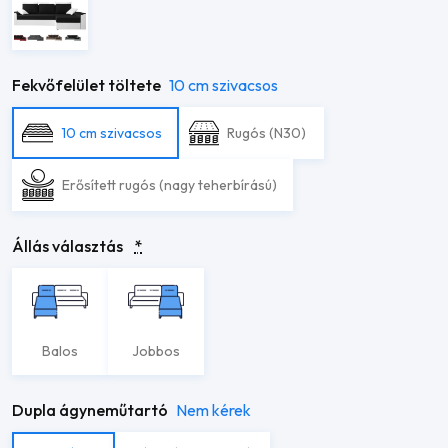
Fekvőfelület töltete
10 cm szivacsos
10 cm szivacsos
Rugós (N30)
Erősített rugós (nagy teherbírású)
Állás választás
*
Balos
Jobbos
Dupla ágyneműtartó
Nem kérek