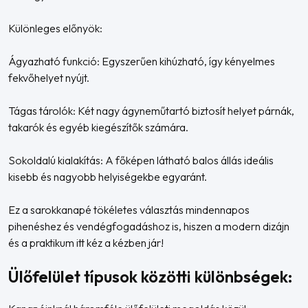
Különleges előnyök:
Ágyazható funkció: Egyszerűen kihúzható, így kényelmes
fekvőhelyet nyújt.
Tágas tárolók: Két nagy ágyneműtartó biztosít helyet párnák,
takarók és egyéb kiegészítők számára.
Sokoldalú kialakítás: A főképen látható balos állás ideális
kisebb és nagyobb helyiségekbe egyaránt.
Ez a sarokkanapé tökéletes választás mindennapos
pihenéshez és vendégfogadáshoz is, hiszen a modern dizájn
és a praktikum itt kéz a kézben jár!
Ülőfelület típusok közötti különbségek: