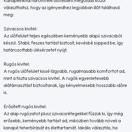
Kanapéinknál háromféle ülőfelületi megoldás közül
választhatsz, hogy az igényeidhez legjobban illőt találhasd
meg:
Szivacsos kivitel:
Az ülőfelület teljes egészében keményebb alapú szivacsból
készül. Stabil, feszes tartást biztosít, kevésbé süpped be, így
határozottabb ülésérzetet nyújt.
Rugós kivitel:
A rugós ülőfelület kissé lágyabb, rugalmasabb komfortot ad,
mint a tiszta szivacsos kivitel. A rugók egyenletesebb
alátámasztást biztosítanak, így kényelmesebb hosszabb időre
is.
Erősített rugós kivitel:
Az alap rugózatot plusz szivacsrétegekkel fűzzük ki, így még
erősebb, keményebb tartást ad, miközben tovább növeli a
kanapé teherbírását és élettartamát. Ideális választás, ha