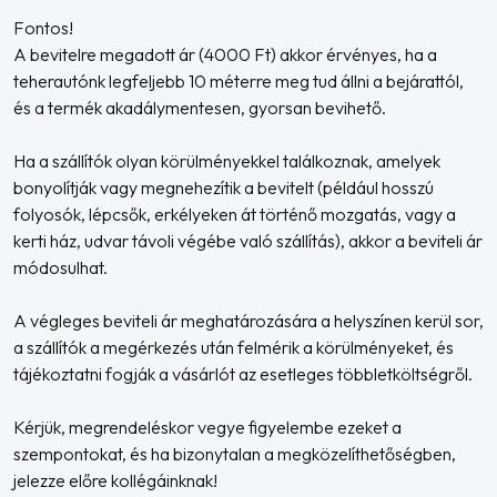
Fontos!
A bevitelre megadott ár (4000 Ft) akkor érvényes, ha a
teherautónk legfeljebb 10 méterre meg tud állni a bejárattól,
és a termék akadálymentesen, gyorsan bevihető.
Ha a szállítók olyan körülményekkel találkoznak, amelyek
bonyolítják vagy megnehezítik a bevitelt (például hosszú
folyosók, lépcsők, erkélyeken át történő mozgatás, vagy a
kerti ház, udvar távoli végébe való szállítás), akkor a beviteli ár
módosulhat.
A végleges beviteli ár meghatározására a helyszínen kerül sor,
a szállítók a megérkezés után felmérik a körülményeket, és
tájékoztatni fogják a vásárlót az esetleges többletköltségről.
Kérjük, megrendeléskor vegye figyelembe ezeket a
szempontokat, és ha bizonytalan a megközelíthetőségben,
jelezze előre kollégáinknak!