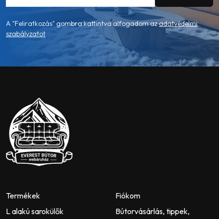
A "Feliratkozás" gombra kattintva alfogadom az
adatvédelmi
szabályzatot
Termékek
Fiókom
L alakú sarokülők
Bútorvásárlás, tippek,