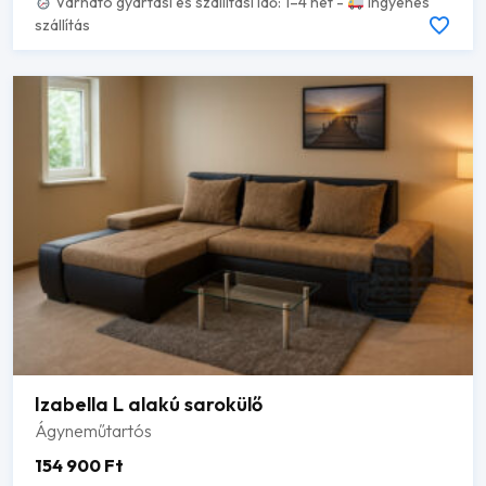
Várható gyártási és szállítási idő: 1–4 hét -
Ingyenes
szállítás
Izabella L alakú sarokülő
Ágyneműtartós
154 900
Ft