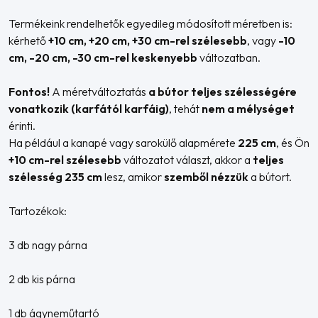
Termékeink rendelhetők egyedileg módosított méretben is:
kérhető
+10 cm, +20 cm, +30 cm-rel szélesebb
, vagy
-10
cm, -20 cm, -30 cm-rel keskenyebb
változatban.
Fontos!
A méretváltoztatás
a bútor teljes szélességére
vonatkozik (karfától karfáig)
, tehát
nem a mélységet
érinti.
Ha például a kanapé vagy sarokülő alapmérete
225 cm
, és Ön
+10 cm-rel szélesebb
változatot választ, akkor a
teljes
szélesség 235 cm
lesz, amikor
szemből nézzük
a bútort.
Tartozékok:
3 db nagy párna
2 db kis párna
1 db ágyneműtartó