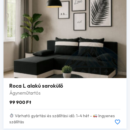
Roca L alakú sarokülő
Ágyneműtartós
99 900
Ft
Várható gyártási és szállítási idő: 1–4 hét -
Ingyenes
szállítás