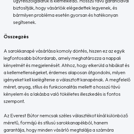
ügyfélszolgálatuk is kiemelkedő. Hosszú távú garanciával
biztosítják, hogy vásárlóik elégedettek legyenek, és
bármilyen probléma esetén gyorsan és hatékonyan
segítsenek.
Összegzés
A sarokkanapé vásárlása komoly döntés, hiszen ez az egyik
legfontosabb bútordarab, amely meghatározza a nappali
kényelmét és megjelenését. Ahhoz, hogy elkerüld a hibákat és
a kellemetlenségeket, érdemes alaposan átgondolni, milyen
igényeket kell kielégítenie a választott kanapénak. A megfelelő
méret, anyag, stílus és funkcionalitás mellett a hosszú távú
kényelem és a lakásba való tökéletes illeszkedés is fontos
szempont.
Az Everest Bútor nemcsak széles választékot kínál különböző
méretű, formájú és stílusú sarokkanapékból, hanem
garantálja, hogy minden vásárló megtalálja a számára