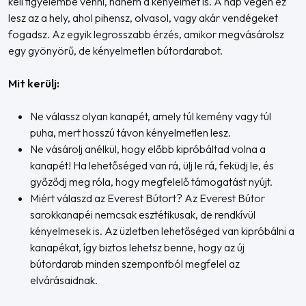
kell figyelembe venni, hanem a kényelmet is. A nap végén ez
lesz az a hely, ahol pihensz, olvasol, vagy akár vendégeket
fogadsz. Az egyik legrosszabb érzés, amikor megvásárolsz
egy gyönyörű, de kényelmetlen bútordarabot.
Mit kerülj:
Ne válassz olyan kanapét, amely túl kemény vagy túl
puha, mert hosszú távon kényelmetlen lesz.
Ne vásárolj anélkül, hogy előbb kipróbáltad volna a
kanapét! Ha lehetőséged van rá, ülj le rá, feküdj le, és
győződj meg róla, hogy megfelelő támogatást nyújt.
Miért válaszd az Everest Bútort? Az Everest Bútor
sarokkanapéi nemcsak esztétikusak, de rendkívül
kényelmesek is. Az üzletben lehetőséged van kipróbálni a
kanapékat, így biztos lehetsz benne, hogy az új
bútordarab minden szempontból megfelel az
elvárásaidnak.