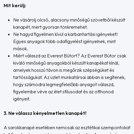
Mit kerülj:
Ne vásárolj olcsó, alacsony minőségű szövetből készült
kanapét, mert gyorsan tönkremehet.
Ne hagyd figyelmen kívül a karbantartási igényeket!
Egyes anyagok több odafigyelést igényelnek, mint
mások.
Miért válaszd az Everest Bútort? Az Everest Bútor csak
kiváló minőségű anyagokból készült kanapékat kínál,
amelyek hosszú távon is megőrzik szépségüket és
tartósságukat. Az üzlet munkatársai abban is segítenek,
hogy számodra legmegfelelőbb anyagot válaszd,
figyelembe véve az élet stílusodat és az otthonod
igényeit.
3. Ne válassz kényelmetlen kanapét!
A sarokkanapé esetében nemcsak az esztétikai szempontokat