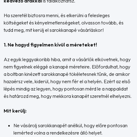
kedvező árakkal
is találkozhatsz.
Ha szeretél biztosra menni, és elkerülni a felesleges
költségeket és kényelmetlenségeket, olvasson tovább, és
tudd meg, mit kerülj el sarokkanapé vásárláskor!
1. Ne hagyd figyelmen kívül a méreteket!
Az egyik leggyakoribb hiba, amit a vásárlók elkövetnek, hogy
nem figyelnek eléggé a kanapé méreteire. Előfordulhat, hogy
a boltban kinézett sarokkanapé tökéletesnek tűnik, de amikor
hazaérsz vele, kiderül, hogy nem fér el a helyén. Ezért az első
lépés mindig az legyen, hogy pontosan mérd le a nappalidat
és határozd meg, hogy mekkora kanapét szeretnél elhelyezni.
Mit kerülj:
Ne vásárolj sarokkanapét anélkül, hogy előre pontosan
lemérted volna a rendelkezésre álló helyet.