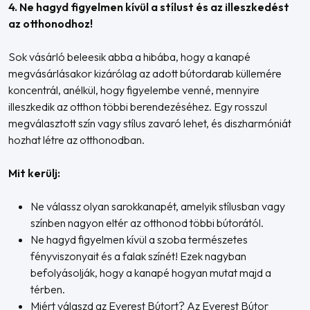
4. Ne hagyd figyelmen kívül a stílust és az illeszkedést
az otthonodhoz!
Sok vásárló beleesik abba a hibába, hogy a kanapé
megvásárlásakor kizárólag az adott bútordarab küllemére
koncentrál, anélkül, hogy figyelembe venné, mennyire
illeszkedik az otthon többi berendezéséhez. Egy rosszul
megválasztott szín vagy stílus zavaró lehet, és diszharmóniát
hozhat létre az otthonodban.
Mit kerülj:
Ne válassz olyan sarokkanapét, amelyik stílusban vagy
színben nagyon eltér az otthonod többi bútorától.
Ne hagyd figyelmen kívül a szoba természetes
fényviszonyait és a falak színét! Ezek nagyban
befolyásolják, hogy a kanapé hogyan mutat majd a
térben.
Miért válaszd az Everest Bútort? Az Everest Bútor