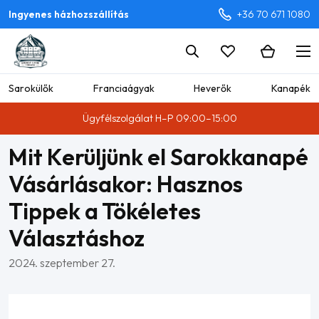
Ingyenes házhozszállítás
+36 70 671 1080
Sarokülők
Franciaágyak
Heverők
Kanapék
Ügyfélszolgálat H–P 09:00–15:00
Mit Kerüljünk el Sarokkanapé
Vásárlásakor: Hasznos
Tippek a Tökéletes
Választáshoz
2024. szeptember 27.