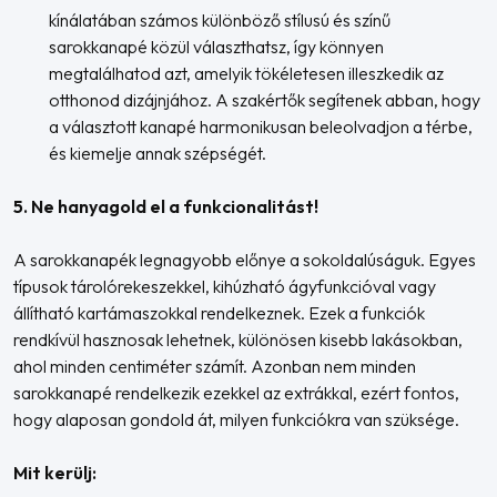
kínálatában számos különböző stílusú és színű
sarokkanapé közül választhatsz, így könnyen
megtalálhatod azt, amelyik tökéletesen illeszkedik az
otthonod dizájnjához. A szakértők segítenek abban, hogy
a választott kanapé harmonikusan beleolvadjon a térbe,
és kiemelje annak szépségét.
5. Ne hanyagold el a funkcionalitást!
A sarokkanapék legnagyobb előnye a sokoldalúságuk. Egyes
típusok tárolórekeszekkel, kihúzható ágyfunkcióval vagy
állítható kartámaszokkal rendelkeznek. Ezek a funkciók
rendkívül hasznosak lehetnek, különösen kisebb lakásokban,
ahol minden centiméter számít. Azonban nem minden
sarokkanapé rendelkezik ezekkel az extrákkal, ezért fontos,
hogy alaposan gondold át, milyen funkciókra van szüksége.
Mit kerülj: