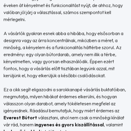
éveken át kényelmet és funkcionalitást nyújt, de ahhoz, hogy
valóban jól járj a választással, számos szempontot kell
mérlegelni.
A vásárlók gyakran esnek abba a hibába, hogy elsősorban a
designra vagy az árra koncentrálnak, miközben a méret, a
minőség, a kényelem és a funkcionalitás háttérbe szorul. Az
eredmény: egy olyan bútordarab, amely nem illik a térbe,
kényelmetlen, vagy gyorsan elhasználódik. Éppen ezért
fontos, hogy a vásárlás előtt tisztában legyünk azzal, mit
kerüljünk el, hogy elkerüljük a későbbi csalódásokat.
Ez a cikk segít eligazodni a sarokkanapé vásárlás buktatóiban,
megmutatja, milyen hibákat érdemes elkerülni, és hogyan
válasszon olyan darabot, amely tökéletesen megfelel az
igényeidnek. Ráadásul bemutatjuk, hogy miért érdemes az
Everest Bútort
választani, ahol nem csak a minőségi kínálat
vár rád, hanem
ingyenes és gyors kiszállítással
, valamint