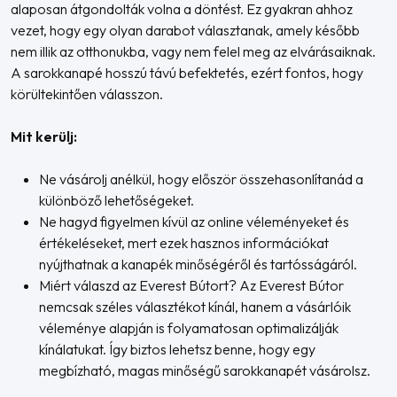
alaposan átgondolták volna a döntést. Ez gyakran ahhoz
vezet, hogy egy olyan darabot választanak, amely később
nem illik az otthonukba, vagy nem felel meg az elvárásaiknak.
A sarokkanapé hosszú távú befektetés, ezért fontos, hogy
körültekintően válasszon.
Mit kerülj:
Ne vásárolj anélkül, hogy először összehasonlítanád a
különböző lehetőségeket.
Ne hagyd figyelmen kívül az online véleményeket és
értékeléseket, mert ezek hasznos információkat
nyújthatnak a kanapék minőségéről és tartósságáról.
Miért válaszd az Everest Bútort? Az Everest Bútor
nemcsak széles választékot kínál, hanem a vásárlóik
véleménye alapján is folyamatosan optimalizálják
kínálatukat. Így biztos lehetsz benne, hogy egy
megbízható, magas minőségű sarokkanapét vásárolsz.