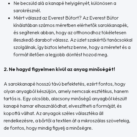
Ne becsüld alá a kanapé helyigényét, különösen a
sarokrésznél.
Miért válaszd az Everest Bútort? Az Everest Bútor
kínálatában számos méretben elérhetők sarokkanapék,
és segítenek abban, hogy az otthonodhoz tökéletesen
illeszkedő darabot válassz. Az üzlet szakértői tanácsokkal
szolgálnak, így biztos lehetsz benne, hogy a méretet és a
formát illetően a legjobb döntést hozod meg.
2. Ne hagyd figyelmen kívül az anyag minőségét!
A sarokkanapé hosszú távú befektetés, ezért fontos, hogy
olyan anyagból készüljön, amely nemcsak esztétikus, hanem
tartós is. Egy olcsóbb, alacsony minőségű anyagból készült
kanapé hamar elhasználódhat, elveszítheti a formáját, és
kopottá válhat. Az anyagok széles választéka áll
rendelkezésre, a bőrtől a textilen át a mikroszálas szövetekig,
de fontos, hogy mindig figyelj a minőségre.