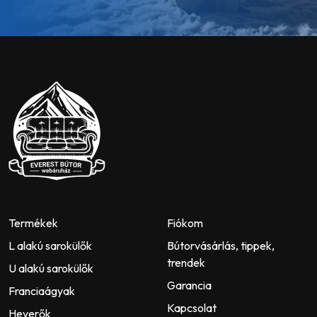
Termékek
Fiókom
L alakú sarokülők
Bútorvásárlás, tippek,
trendek
U alakú sarokülők
Garancia
Franciaágyak
Kapcsolat
Heverők