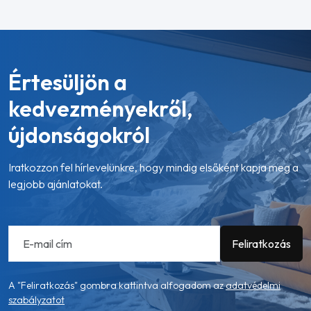
Értesüljön a
kedvezményekről,
újdonságokról
Iratkozzon fel hírlevelünkre, hogy mindig elsőként kapja meg a
legjobb ajánlatokat.
A "Feliratkozás" gombra kattintva alfogadom az
adatvédelmi
szabályzatot