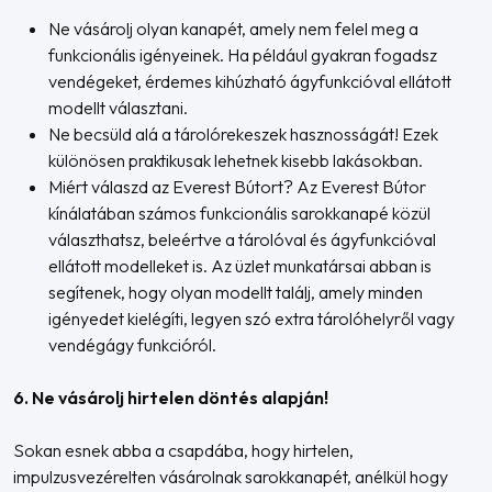
Ne vásárolj olyan kanapét, amely nem felel meg a
funkcionális igényeinek. Ha például gyakran fogadsz
vendégeket, érdemes kihúzható ágyfunkcióval ellátott
modellt választani.
Ne becsüld alá a tárolórekeszek hasznosságát! Ezek
különösen praktikusak lehetnek kisebb lakásokban.
Miért válaszd az Everest Bútort? Az Everest Bútor
kínálatában számos funkcionális sarokkanapé közül
választhatsz, beleértve a tárolóval és ágyfunkcióval
ellátott modelleket is. Az üzlet munkatársai abban is
segítenek, hogy olyan modellt találj, amely minden
igényedet kielégíti, legyen szó extra tárolóhelyről vagy
vendégágy funkcióról.
6. Ne vásárolj hirtelen döntés alapján!
Sokan esnek abba a csapdába, hogy hirtelen,
impulzusvezérelten vásárolnak sarokkanapét, anélkül hogy