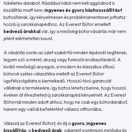
tökéletes darabot. Ráadásul náluk nem kell aggódnod a
kiszállítás miatt sem:
ingyenes és gyors házhozszállítást
biztosítanak, így kényelmesen és problémamentesen juthatsz
hozzá új sarokkanapédhoz. Az Everest Bútor emellett
kedvező árakkal
vár, így a minőségi bútorvásárlás már nem
jelent elérhetetlen luxust.
A vásárlás során az üzlet szakértői minden lépésnél segítenek,
legyen szó a méret, anyag vagy funkciók kiválasztásáról. A
kiváló minőségű anyagok, a modern és klasszikus stílusú
bútorok széles választéka mellett az Everest Bútor
ügyfélszolgálata is kiemelkedő. Hosszú távú garanciát
vállalnak a termékeikre, így biztos lehetsz benne, hogy hosszú
éveken át élvezheted új sarokkanapéd kényelmét. Az Everest
Bútornál minden adott ahhoz, hogy ne csak egy bútordarabot,
hanem egy valódi befektetést válassz otthonába.
Válaszd az Everest Bútort, és élj a
gyors, ingyenes
kiszállítás
, a
kedvező árak
, valamint a prémium minőség és