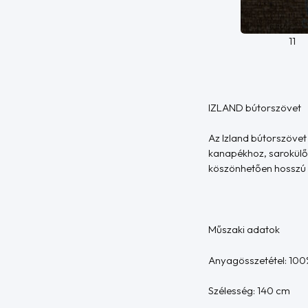
11
IZLAND bútorszövet
Az Izland bútorszöve
kanapékhoz, sarokülő
köszönhetően hosszú t
Műszaki adatok
Anyagösszetétel: 100%
Szélesség: 140 cm