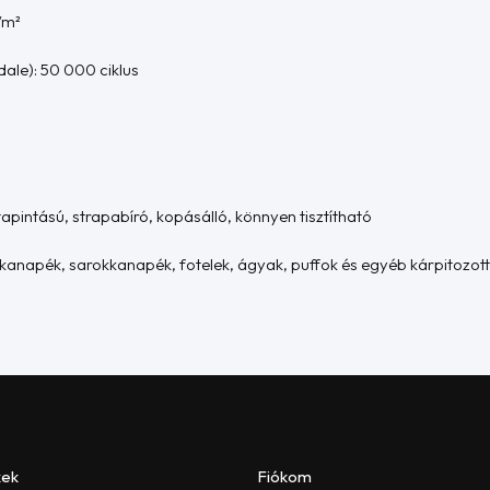
/m²
ale): 50 000 ciklus
apintású, strapabíró, kopásálló, könnyen tisztítható
: kanapék, sarokkanapék, fotelek, ágyak, puffok és egyéb kárpitozott
kek
Fiókom