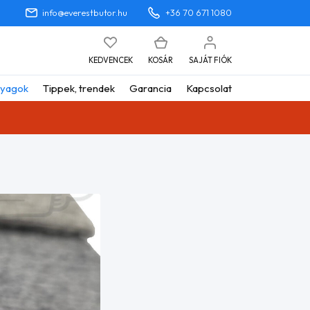
info@everestbutor.hu
+36 70 671 1080
KEDVENCEK
KOSÁR
SAJÁT FIÓK
yagok
Tippek, trendek
Garancia
Kapcsolat