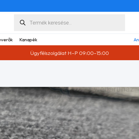
Products
search
verők
Kanapék
An
Ügyfélszolgálat H–P 09:00–15:00