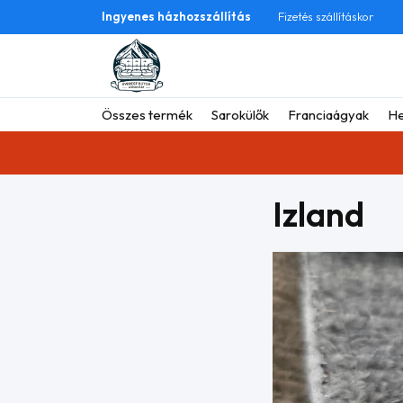
Ingyenes házhozszállítás
Fizetés szállításkor
Összes termék
Sarokülők
Franciaágyak
He
Izland