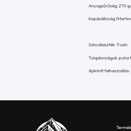
Anyagsűrűség: 270 g
Kopásállóság (Martind
Színválaszték: 11 szín
Tulajdonságok: puha t
Ajánlott felhasználás
Termé