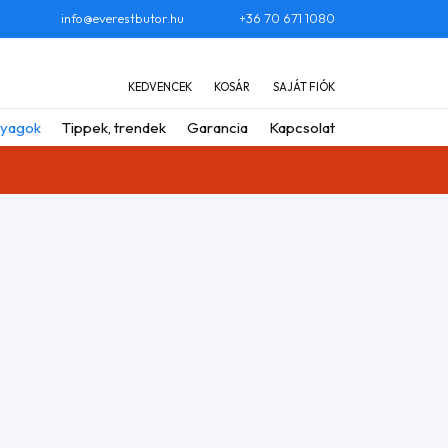
info@everestbutor.hu
+36 70 671 1080
KEDVENCEK
KOSÁR
SAJÁT FIÓK
yagok
Tippek, trendek
Garancia
Kapcsolat