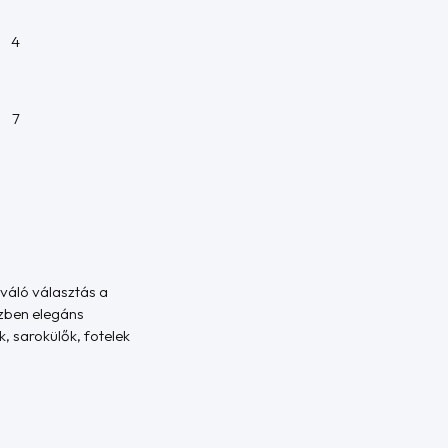
4
7
iváló választás a
özben elegáns
, sarokülők, fotelek