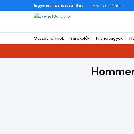
Ingyenes házhozszállítás
Fizetés szállításkor
Összes termék
Sarokülők
Franciaágyak
He
Homme