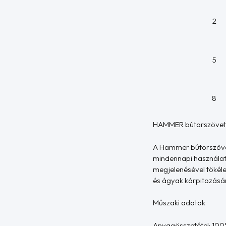
2
5
8
HAMMER bútorszöve
A Hammer bútorszövet 
mindennapi használatr
megjelenésével tökéle
és ágyak kárpitozására
Műszaki adatok
Anyagösszetétel: 100%