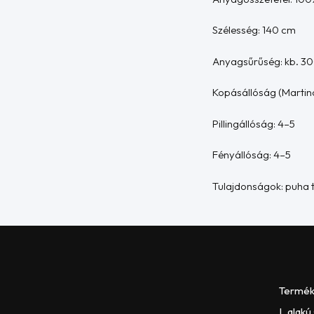
Szélesség: 140 cm
Anyagsűrűség: kb. 3
Kopásállóság (Martind
Pillingállóság: 4–5
Fényállóság: 4–5
Tulajdonságok: puha ta
Termé
L alakú