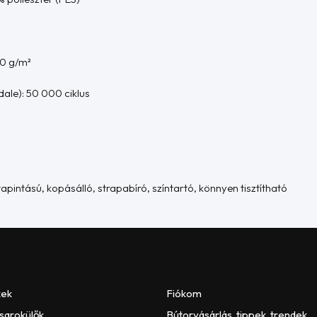
00 g/m²
ale): 50 000 ciklus
pintású, kopásálló, strapabíró, színtartó, könnyen tisztítható
kek
Fiókom
 sarokülők
Bútorvásárlás, tippek, trendek