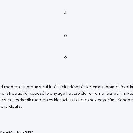
3
6
9
t
modern, finoman strukturált felületével és kellemes tapintásával k
a. Strapabíró, kopásálló anyaga hosszú élettartamot biztosít, mik
tesen illeszkedik modern és klasszikus bútorokhoz egyaránt. Kanapék
 is ideális.
 poliészter (PES)