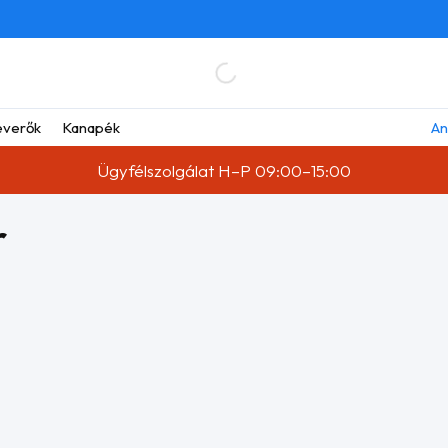
verők
Kanapék
An
Ügyfélszolgálat H–P 09:00–15:00
r