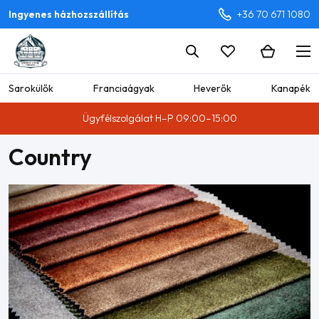
Ingyenes házhozszállítás
+36 70 671 1080
Sarokülők
Franciaágyak
Heverők
Kanapék
Ügyfélszolgálat H–P 09:00–15:00
Country