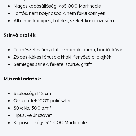
Magas kopásállóság: >65 000 Martindale
Tartós, nem bolyhosodik, nem fakul könnyen
Alkalmas kanapék, fotelek, székek kárpitozására
Színválaszték:
Természetes árnyalatok: homok, barna, bordó, kávé
Zöldes-kékes tónusok: khaki, fenyőzöld, olajkék
Semleges színek: fekete, szürke, grafit
Műszaki adatok:
Szélesség: 142 cm
Összetétel: 100% poliészter
Súly: kb. 300 g/m²
Típus: velúr szövet
Kopásállóság: >65 000 Martindale