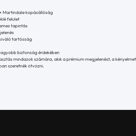
+ Martindale kopásállóság
lé felület
lemes tapintás
jelenés
kiváló tartósság
 nagyobb biztonság érdekében
álasztás mindazok számára, akik a prémium megjelenést, a kényelmet
ban szeretnék ötvözni.