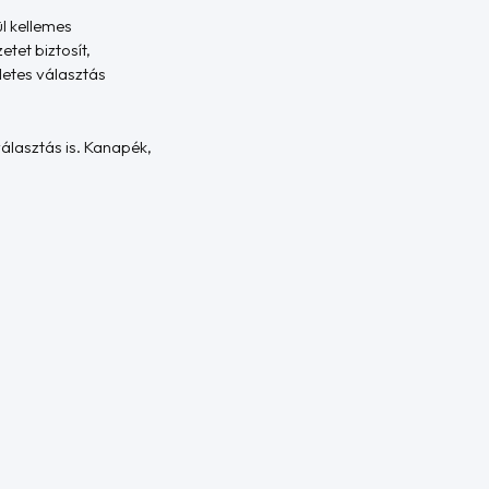
l kellemes
tet biztosít,
letes választás
álasztás is. Kanapék,