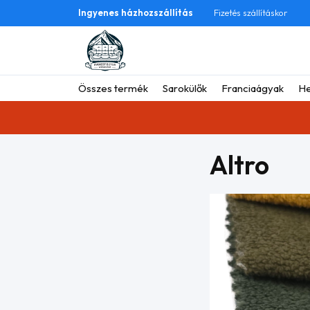
Ingyenes házhozszállítás
Fizetés szállításkor
Összes termék
Sarokülők
Franciaágyak
He
Altro