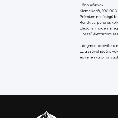
Főbb előnyök
Kiemelkedő, 100 000
Prémium minőségű buk
Rendkívül puha és kel
Elegáns, modern meg
Hosszú élettartam és 
Lángmentes kivitel a
Ez a szövet ideális v
egyetlen kárpitanyag