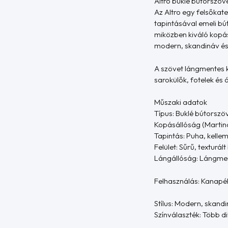
Altro buklé bútorszöv
Az Altro egy felsőkat
tapintásával emeli bú
miközben kiváló kopás
modern, skandináv és 
A szövet lángmentes k
sarokülők, fotelek és
Műszaki adatok
Típus: Buklé bútorszö
Kopásállóság (Martind
Tapintás: Puha, kelle
Felület: Sűrű, texturál
Lángállóság: Lángment
Felhasználás: Kanapék
Stílus: Modern, skandi
Színválaszték: Több d