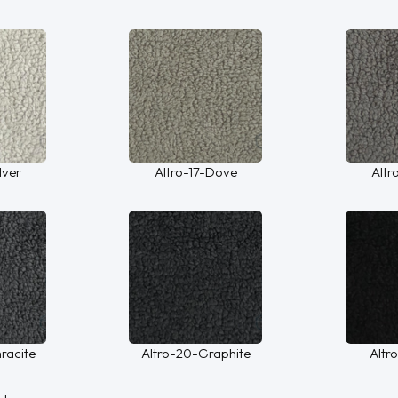
lver
Altro-17-Dove
Altr
hracite
Altro-20-Graphite
Altr