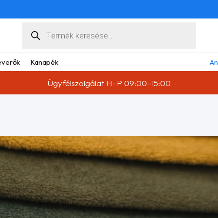
Products
search
verők
Kanapék
An
Ügyfélszolgálat H–P 09:00–15:00