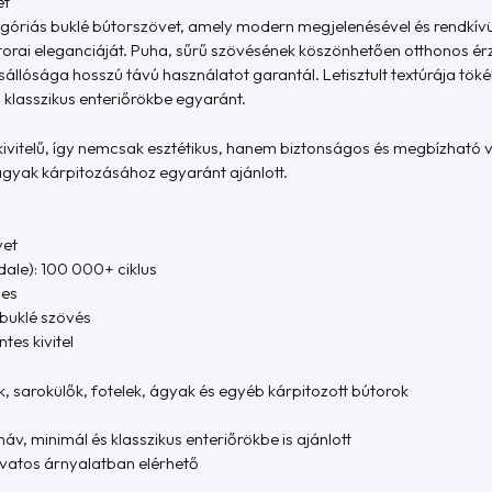
et
egóriás buklé bútorszövet, amely modern megjelenésével és rendkívü
torai eleganciáját. Puha, sűrű szövésének köszönhetően otthonos érze
állósága hosszú távú használatot garantál. Letisztult textúrája töké
klasszikus enteriőrökbe egyaránt.
ivitelű, így nemcsak esztétikus, hanem biztonságos és megbízható v
 ágyak kárpitozásához egyaránt ajánlott.
vet
ale): 100 000+ ciklus
mes
t buklé szövés
es kivitel
, sarokülők, fotelek, ágyak és egyéb kárpitozott bútorok
náv, minimál és klasszikus enteriőrökbe is ajánlott
ivatos árnyalatban elérhető