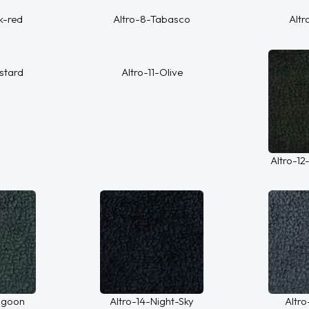
k-red
Altro-8-Tabasco
Altr
stard
Altro-11-Olive
Altro-12
ngoon
Altro-14-Night-Sky
Altr