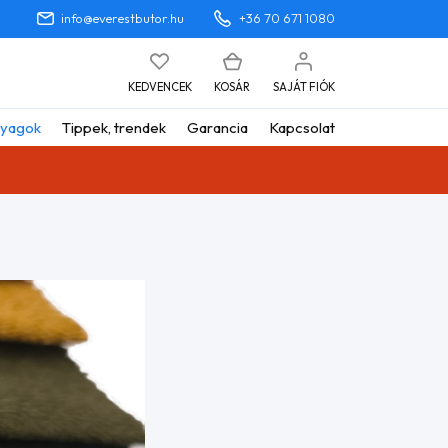
info@everestbutor.hu
+36 70 671 1080
KEDVENCEK
KOSÁR
SAJÁT FIÓK
yagok
Tippek, trendek
Garancia
Kapcsolat